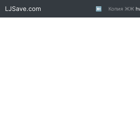
LJSave.com
⬅
Копия ЖЖ
h