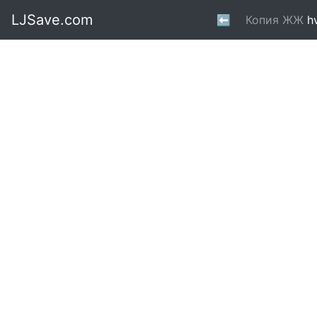
LJSave.com
⬅
Копия ЖЖ
h