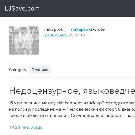
mikaprok (
mikaprok
) wrote,
2008
-
06
-
06
20:01:00
Category:
Техника
Недоцензурное, языковедч
В чем разница между shit happens и fuck up? Неподготовл
на голову; последнее же -- "человеческий фактор". Однако,
также и объекта отношения. Следовательно, первое -- пас
TAGS:
me
,
words