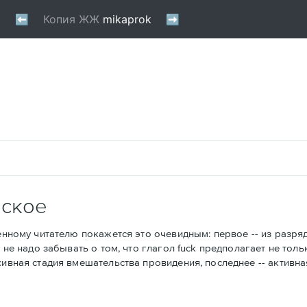
еское
енному читателю покажется это очевидным: первое -- из разря
 не надо забывать о том, что глагол fuck предполагает не толь
сивная стадия вмешательства провидения, последнее -- активна