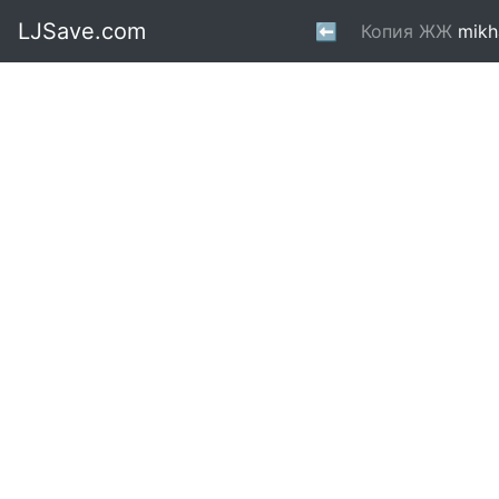
LJSave.com
⬅
Копия ЖЖ
mikh