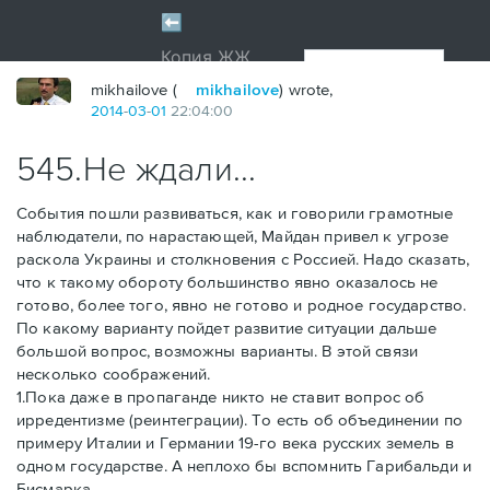
mikhailove (
mikhailove
) wrote,
2014
-
03
-
01
22:04:00
545.Не ждали...
События пошли развиваться, как и говорили грамотные
наблюдатели, по нарастающей, Майдан привел к угрозе
раскола Украины и столкновения с Россией. Надо сказать,
что к такому обороту большинство явно оказалось не
готово, более того, явно не готово и родное государство.
По какому варианту пойдет развитие ситуации дальше
большой вопрос, возможны варианты. В этой связи
несколько соображений.
1.Пока даже в пропаганде никто не ставит вопрос об
ирредентизме (реинтеграции). То есть об объединении по
примеру Италии и Германии 19-го века русских земель в
одном государстве. А неплохо бы вспомнить Гарибальди и
Бисмарка.