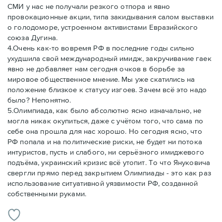
СМИ у нас не получали резкого отпора и явно
провокационные акции, типа закидывания салом выставки
о голодоморе, устроенном активистами Евразийского
союза Дугина.
4.Очень как-то вовремя РФ в последние годы сильно
ухудшила свой международный имидж, закручивание гаек
явно не добавляет нам сегодня очков в борьбе за
мировое общественное мнение. Мы уже скатились на
положение близкое к статусу изгоев. Зачем всё это надо
было? Непонятно.
5.Олимпиада, как было абсолютно ясно изначально, не
могла никак окупиться, даже с учётом того, что сама по
себе она прошла для нас хорошо. Но сегодня ясно, что
РФ попала и на политические риски, не будет ни потока
интуристов, пусть и слабого, ни серьёзного имиджевого
подъёма, украинский кризис всё утопит. То что Януковича
свергли прямо перед закрытием Олимпиады - это как раз
использование ситуативной уязвимости РФ, созданной
собственными руками.