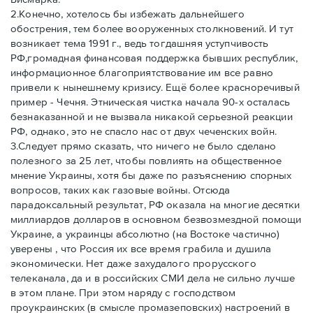
2.Конечно, хотелось бы избежать дальнейшего
обострения, тем более вооруженных столкновений. И тут
возникает тема 1991 г., ведь тогдашняя уступчивость
РФ,громадная финансовая поддержка бывших республик,
информационное благоприятствование им все равно
привели к нынешнему кризису. Ещё более красноречивый
пример - Чечня. Этническая чистка начала 90-х осталась
безнаказанной и не вызвала никакой серьезной реакции
РФ, однако, это не спасло нас от двух чеченских войн.
3.Следует прямо сказать, что ничего не было сделано
полезного за 25 лет, чтобы повлиять на общественное
мнение Украины, хотя бы даже по разъяснению спорных
вопросов, таких как газовые войны. Отсюда
парадоксальный результат, РФ оказала на многие десятки
миллиардов долларов в основном безвозмездной помощи
Украине, а украинцы абсолютно (на Востоке частично)
уверены , что Россия их все время грабила и душила
экономически. Нет даже захудалого прорусского
телеканала, да и в российских СМИ дела не сильно лучше
в этом плане. При этом наряду с господством
проукраинских (в смысле промазеповских) настроений в