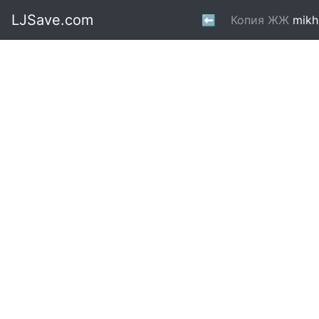
LJSave.com
⬅
Копия ЖЖ
mikh