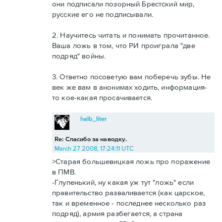
они подписали позорный Брестский мир,
русские его не подписывали.
2. Научитесь читать и понимать прочитанное.
Ваша ложь в том, что РИ проиграла "две
подряд" войны.
3. Ответно посоветую вам поберечь зубы. Не
век же вам в анонимах ходить, информация-
то кое-какая просачивается.
halb_liter
Re: Спасибо за наводку.
March 27 2008, 17:24:11 UTC
>Старая большевицкая ложь про поражение
в ПМВ.
-Глупенький, ну какая уж тут "ложь" если
правительство разваливается (как царское,
так и временное - последнее несколько раз
подряд), армия разбегается, а страна