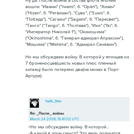
Ну да. После войны в состав флота Японии
вошли: "Ивами" ("Iwami", б. "Орёл"), "Хизен"
("Hizen", б. "Ретвизан"), "Суво", ("Suwo", б.
"Победа"), "Сагами" ("Sagami", б. "Пересвет"),
"Танго" ("Tango", б. "Полтава"), "Ики" ("Iki", б.
"Император Николай 1"), "Окиношима"
("Okinoshima", б. "Генерал-адмирал Апраксин"),
"Мишима" ("Mishima", б. "Адмирал Сенявин").
Но мы обсуждаем войну. В которой у японцев из
7 броненосцев(шесть новых плюс пленный
китаец) было потеряно два(на минах в Порт-
Артуре).
halb_liter
Re: _После_ войны
March 24 2008, 19:41:02 UTC
>Но мы обсуждаем войну. В которой...
-А какой в этом смысл? Это ведь получатся