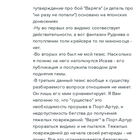
>утверждение про бой "Варяга" (и деталь про
"ни разу не попали") основано на японских
донесениях
-Ну во первых это видимо соотвествует
действительности, а вот фантазии Руднева о
потоплении толи крейсера то ли миноносца -
нет.
-Во вторых это был не мой тезис. Насколько
я помню на него натолкнулся Исаев - его
публикация и послужила поводом для
поднятия темы.
-В третьих данный тезис вообще к существу
разбираемого вопроса отношения не имеет.
Он лишь его ммм орнаментирует. Я Вам
напомню то, что "существо" это
необходимость прорыва в Порт-Артур, и
недопустимость бегства до получения
тяжелых повреждений. "Варяг" в Порт-Артур
прорваться видимо и не пытался. Тяжелых
повреждений до начала своей ретирады - не
понес. Все это устанавливается безовсяких