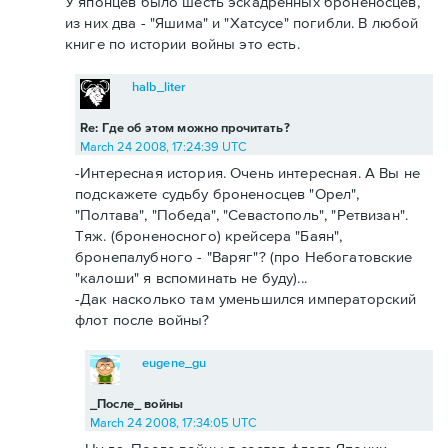
У японцев было шесть эскадренных броненосцев,
из них два - "Яшима" и "Хатсусе" погибли. В любой
книге по истории войны это есть.
halb_liter
Re: Где об этом можно прочитать?
March 24 2008, 17:24:39 UTC
-Интересная история. Очень интересная. А Вы не
подскажете судьбу броненосцев "Орел",
"Полтава", "Победа", "Севастополь", "Ретвизан".
Тяж. (броненосного) крейсера "Баян",
бронепалубного - "Варяг"? (про Небогатовские
"калоши" я вспоминать не буду)...
-Дак насколько там уменьшился императорский
флот после войны?
eugene_gu
_После_ войны
March 24 2008, 17:34:05 UTC