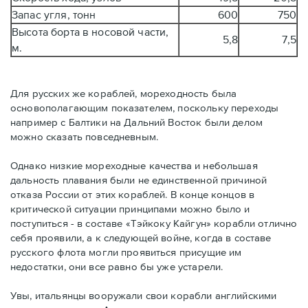
Запас угля, тонн
600
750
Высота борта в носовой части,
5,8
7,5
м.
Для русских же кораблей, мореходность была
основополагающим показателем, поскольку переходы
например с Балтики на Дальний Восток были делом
можно сказать повседневным.
Однако низкие мореходные качества и небольшая
дальность плавания были не единственной причиной
отказа России от этих кораблей. В конце концов в
критической ситуации принципами можно было и
поступиться - в составе «Тэйкоку Кайгун» корабли отлично
себя проявили, а к следующей войне, когда в составе
русского флота могли проявиться присущие им
недостатки, они все равно бы уже устарели.
Увы, итальянцы вооружали свои корабли английскими