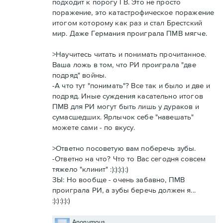
подходит к порогу ГВ. Это не просто
поражение, это катастрофическое поражение
итогом которому как раз и стал Брестский
мир. Даже Германия проиграла ПМВ мягче.
>Научитесь читать и понимать прочитанное.
Ваша ложь в том, что РИ проиграла "две
подряд" войны.
-А что тут "понимать"? Все так и было и две и
подряд. Иные суждения касательно итогов
ПМВ для РИ могут быть лишь у дураков и
сумасшедших. Ярлычок себе "навешать"
можете сами - по вкусу.
>Ответно посоветую вам поберечь зубы.
-Ответно на что? Что то Вас сегодня совсем
тяжело "клинит" :):):):):)
ЗЫ: Но вообще - очень забавно, ПМВ
проиграла РИ, а зубы беречь должен я...
:):):):):)
Anonymous