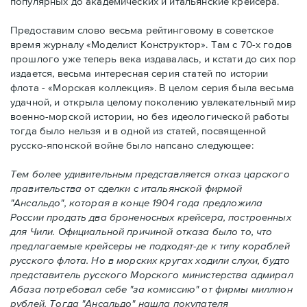
популярных до академических и итальянские крейсера.
Предоставим слово весьма рейтинговому в советское
время журналу «Моделист Конструктор». Там с 70-х годов
прошлого уже теперь века издавалась, и кстати до сих пор
издается, весьма интересная серия статей по истории
флота - «Морская коллекция». В целом серия была весьма
удачной, и открыла целому поколению увлекательный мир
военно-морской истории, но без идеологической работы
тогда было нельзя и в одной из статей, посвященной
русско-японской войне было напсано следующее:
Тем более удивительным представляется отказ царского
правительства от сделки с итальянской фирмой
"Ансальдо", которая в конце 1904 года предложила
России продать два броненосных крейсера, построенных
для Чили. Официальной причиной отказа было то, что
предлагаемые крейсеры не подходят-де к типу кораблей
русского флота. Но в морских кругах ходили слухи, будто
представитель русского Морского министерства адмирал
Абаза потребовал себе "за комиссию" от фирмы миллион
рублей. Тогда "Ансальдо" нашла покупателя