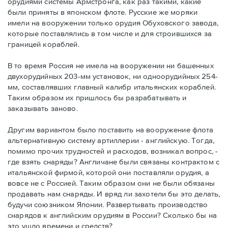
орудиями системы Армстронга, как раз такими, какие
были приняты в японском флоте. Русские же моряки
имели на вооружении только орудия Обуховского завода,
которые поставлялись в том числе и для строившихся за
границей кораблей.
В то время Россия не имела на вооружении ни башенных
двухорудийных 203-мм установок, ни одноорудийных 254-
мм, составлявших главный калибр итальянских кораблей.
Таким образом их пришлось бы разрабатывать и
заказывать заново.
Другим вариантом было поставить на вооружение флота
альтернативную систему артиллерии - английскую. Тогда,
помимо прочих трудностей и расходов, возникал вопрос, -
где взять снаряды? Англичане были связаны контрактом с
итальянской фирмой, которой они поставляли орудия, а
вовсе не с Россией. Таким образом они не были обязаны
продавать нам снаряды. И вряд ли захотели бы это делать,
будучи союзником Японии. Развертывать производство
снарядов к английским орудиям в России? Сколько бы на
это ушло времени и средств?