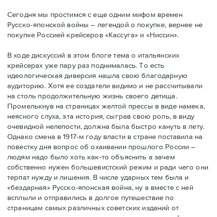
Сегодня мы простимся с еще одним мифом времен
Русско-японской войны – легендой о покупке, вернее не
покупке Россией крейсеров «Кассуга» и «Ниссин».
В ходе дискуссий в этом блоге тема о итальянских
крейсерах уже пару раз поднималась. То есть
идеологическая диверсия нашла свою благодарную
аудиторию. Хотя ее создатели видимо и не рассчитывали
на столь продолжительную жизнь своего детища.
Промелькнув на страницах желтой прессы в виде намека,
неясного слуха, эта история, сыграв свою роль, в виду
очевидной нелепости, должна была быстро кануть в лету.
Однако смена в 1917-м году власти в стране поставила на
повестку дня вопрос об охаивании прошлого России –
людям надо было хоть как-то объяснить а зачем
собственно нужен большевистский режим и ради чего они
терпат нужду и лишения. В числе ударных тем была и
«бездарная» Русско-японская война, ну а вместе с ней
всплыли и отправились в долгое путешествие по
страницам самых различных советских изданий от