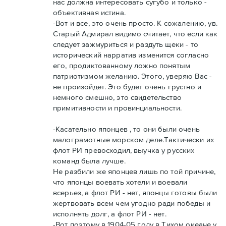
нас должна интересовать сугубо и только -
объективная истина.
-Вот и все, это очень просто. К сожалению, ув.
Старый Адмирал видимо считает, что если как
следует зажмуриться и раздуть щеки - то
исторический нарратив изменится согласно
его, продиктованному ложно понятым
патриотизмом желанию. Этого, уверяю Вас -
не произойдет. Это будет очень грустно и
немного смешно, это свидетельство
примитивности и провинциальности.
-Касательно японцев , то они были очень
малограмотные морском деле.Тактически их
флот РИ превосходил, выучка у русских
команд была лучше.
Не разбили же японцев лишь по той причине,
что японцы воевать хотели и воевали
всерьез, а флот РИ - нет, японцы готовы были
жертвовать всем чем угодно ради победы и
исполнять долг, а флот РИ - нет.
-Вот поэтому в 1904-05 году в Тихом океане у