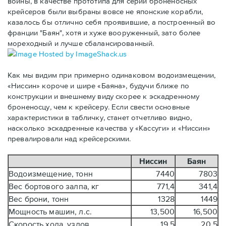
войны, в качестве прототипа для серии броненосных
крейсеров были выбраны вовсе не японские корабли,
казалось бы отлично себя проявившие, а построенный во
франции "Баян", хотя и хуже вооруженный, зато более
мореходный и лучше сбалансированный.
Как мы видим при примерно одинаковом водоизмещении,
«Ниссин» короче и шире «Баяна», будучи ближе по
конструкции и внешнему виду скорее к эскадренному
броненосцу, чем к крейсеру. Если свести основные
характеристики в табличку, станет отчетливо видно,
насколько эскадренные качества у «Кассуги» и «Ниссин»
превалировали над крейсерскими.
Ниссин
Баян
Водоизмещение, тонн
7440
7803
Вес бортового залпа, кг
771,4
341,4
Вес брони, тонн
1328
1449
Мощность машин, л.с.
13,500
16,500
Скорость хода, узлов
19,5
20,5