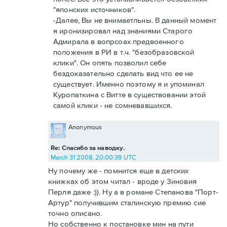
"японских источников".
-Далее, Вы не внимаетльны. В данный момент
я иронизировал над знаниями Старого
Адмирала в вопрсоах предвоенного
положения в РИ в т.ч. "безобразовской
клики". Он опять позволил себе
бездоказательно сделать вид что ее не
существует. Именно поэтому я и упоминал
Куропаткина с Витте в существовании этой
самой клики - не сомневавшихся.
Anonymous
Re: Спасибо за наводку.
March 31 2008, 20:00:39 UTC
Ну почему же - помнится еще в детских
книжках об этом читал - вроде у Зиновия
Перля даже :)). Ну а в романе Степанова "Порт-
Артур" получившим сталинскую премию сие
точно описано.
Но собственно к постановке мин на пути