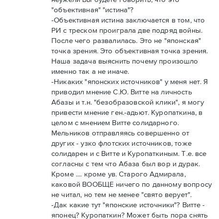
"объективная" "истина"?
-Объективная истина заключается в том, что
РИ с треском проиграла две подряд войны.
После чего развалилась. Это не "японская"
точка зрения. Это объективная точка зрения.
Наша задача выяснить почему произошло
именно так а не иначе.
-Никаких "японских источников" у меня нет. Я
приводил мнение С.Ю. Витте на личность
Абазы и т.н. "безобразовской клики", я могу
привести мнение ген.-адьют. Куропаткина, в
целом с мнением Витте солидарного.
Мельников отправляясь совершенно от
других - узко флотских источников, тоже
солидарен и с Витте и Куропаткиным. Т.е. все
согласны с тем что Абаза был вор и дурак.
Кроме .... кроме ув. Старого Адмирала,
каковой ВООБЩЕ ничего по данному вопросу
не читал, но тем не менее "свято верует".
-Дак какие тут "японские источники"? Витте -
японец? Куропаткин? Может быть пора снять