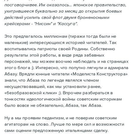
посговорчивее. Им оказалось... японское правительство,
ухитрившееся буквально за месяц до открытия боевых
действий усилить свой флот двумя броненосными
крейсерами - "Ниссин" и "Кассуга".
Это предлагалось миллионам (тиражи тогда были не
маленькие) интересующихся историей читателей. Так
воспитывались патриоты своей Родины. Собственно
результаты этой работы, в виде ряда забавных
персонажей, мы можем воочию наблюдать и на страницах
этого блога ;). Интересно, что попутно лягнули и адмирала
Абазу. Врядли юнные читатели «Моделиста Конструктора»
знали, что Абаза по легенде являлся членом
несуществовавшей, как мы установили ранее,
«безобразовской клики» ;). Впрочем разбираться в
тонкостях идеологической войны советским историкам
было вовсе не обязательно, Абаза, так Абаза.
Ну а мы проявим педантизм, и не поверим советским
агитаторам на слово. Лучше по мере сил и возможности
сами оценим предложенную итальянцами сделку.