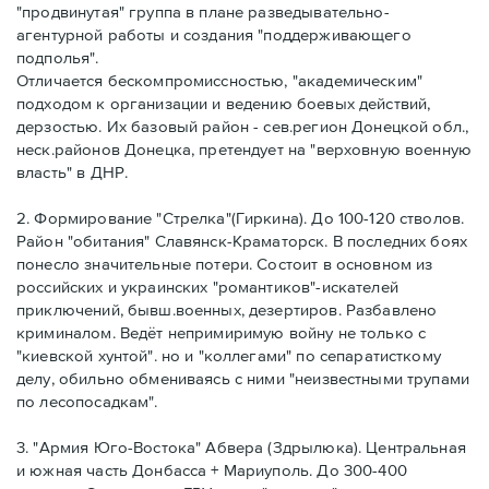
"продвинутая" группа в плане разведывательно-
агентурной работы и создания "поддерживающего
подполья".
Отличается бескомпромиссностью, "академическим"
подходом к организации и ведению боевых действий,
дерзостью. Их базовый район - сев.регион Донецкой обл.,
неск.районов Донецка, претендует на "верховную военную
власть" в ДНР.
2. Формирование "Стрелка"(Гиркина). До 100-120 стволов.
Район "обитания" Славянск-Краматорск. В последних боях
понесло значительные потери. Состоит в основном из
российских и украинских "романтиков"-искателей
приключений, бывш.военных, дезертиров. Разбавлено
криминалом. Ведёт непримиримую войну не только с
"киевской хунтой". но и "коллегами" по сепаратисткому
делу, обильно обмениваясь с ними "неизвестными трупами
по лесопосадкам".
3. "Армия Юго-Востока" Абвера (Здрылюка). Центральная
и южная часть Донбасса + Мариуполь. До 300-400