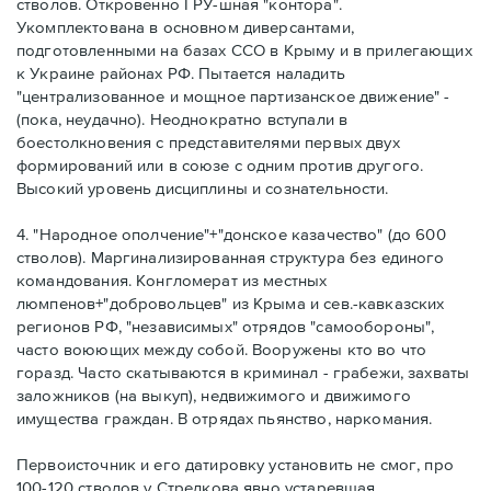
стволов. Откровенно ГРУ-шная "контора".
Укомплектована в основном диверсантами,
подготовленными на базах ССО в Крыму и в прилегающих
к Украине районах РФ. Пытается наладить
"централизованное и мощное партизанское движение" -
(пока, неудачно). Неоднократно вступали в
боестолкновения с представителями первых двух
формирований или в союзе с одним против другого.
Высокий уровень дисциплины и сознательности.
4. "Народное ополчение"+"донское казачество" (до 600
стволов). Маргинализированная структура без единого
командования. Конгломерат из местных
люмпенов+"добровольцев" из Крыма и сев.-кавказских
регионов РФ, "независимых" отрядов "самообороны",
часто воюющих между собой. Вооружены кто во что
горазд. Часто скатываются в криминал - грабежи, захваты
заложников (на выкуп), недвижимого и движимого
имущества граждан. В отрядах пьянство, наркомания.
Первоисточник и его датировку установить не смог, про
100-120 стволов у Стрелкова явно устаревшая