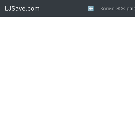
LJSave.com
⬅
Копия ЖЖ
pal