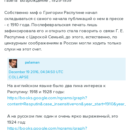
газета "Возрождение", 1925-1939
Собственно миф о Григории Распутине начал
складываться с самого начала публикаций о нем в прессе
- с 1910 года. Послефевральская печать лишь
зафиксировала его и открыто стала говорить о связи Г. Е.
Распутина с Царской Семьей, до этого, естественно, по
цензурным соображениям в России могли ходить только
слухи на этот счет.
palaman
December 19 2016, 04:34:50 UTC
COLLAPSE
На английском языке было два пика интереса к
Распутину: 1918 и 1928 годы:
https://books.google.com/ngrams/graph?
content=Rasputin&case_insensitive=on&year_start=1910&
А на русском пик один и очень ярко выраженный, это
1924 год:
https://books.google.com/ngrams/graph?