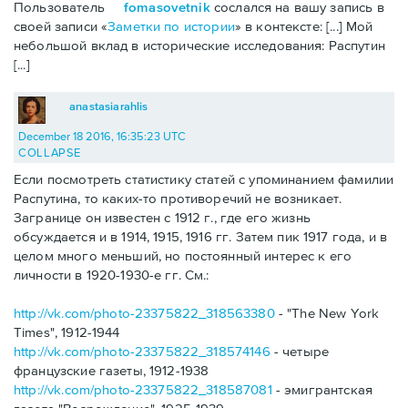
Пользователь
fomasovetnik
сослался на вашу запись в
своей записи «
Заметки по истории
» в контексте: [...] Мой
небольшой вклад в исторические исследования: Распутин
[...]
anastasiarahlis
December 18 2016, 16:35:23 UTC
COLLAPSE
Если посмотреть статистику статей с упоминанием фамилии
Распутина, то каких-то противоречий не возникает.
Загранице он известен с 1912 г., где его жизнь
обсуждается и в 1914, 1915, 1916 гг. Затем пик 1917 года, и в
целом много меньший, но постоянный интерес к его
личности в 1920-1930-е гг. См.:
http://vk.com/photo-23375822_318563380
- "The New York
Times", 1912-1944
http://vk.com/photo-23375822_318574146
- четыре
французские газеты, 1912-1938
http://vk.com/photo-23375822_318587081
- эмигрантская