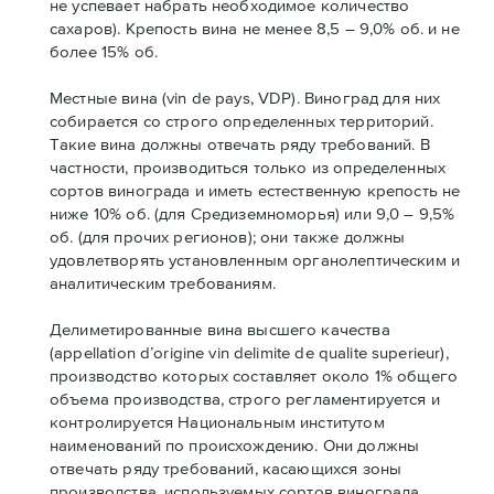
не успевает набрать необходимое количество
сахаров). Крепость вина не менее 8,5 – 9,0% об. и не
более 15% об.
Местные вина (vin de pays, VDP). Виноград для них
собирается со строго определенных территорий.
Такие вина должны отвечать ряду требований. В
частности, производиться только из определенных
сортов винограда и иметь естественную крепость не
ниже 10% об. (для Средиземноморья) или 9,0 – 9,5%
об. (для прочих регионов); они также должны
удовлетворять установленным органолептическим и
аналитическим требованиям.
Делиметированные вина высшего качества
(appellation d’origine vin delimite de qualite superieur),
производство которых составляет около 1% общего
объема производства, строго регламентируется и
контролируется Национальным институтом
наименований по происхождению. Они должны
отвечать ряду требований, касающихся зоны
производства, используемых сортов винограда,