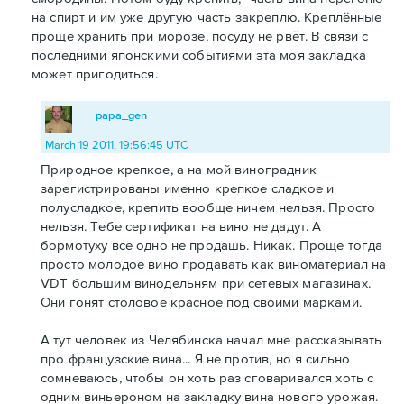
на спирт и им уже другую часть закреплю. Креплённые
проще хранить при морозе, посуду не рвёт. В связи с
последними японскими событиями эта моя закладка
может пригодиться.
papa_gen
March 19 2011, 19:56:45 UTC
Природное крепкое, а на мой виноградник
зарегистрированы именно крепкое сладкое и
полусладкое, крепить вообще ничем нельзя. Просто
нельзя. Тебе сертификат на вино не дадут. А
бормотуху все одно не продашь. Никак. Проще тогда
просто молодое вино продавать как виноматериал на
VDT большим винодельням при сетевых магазинах.
Они гонят столовое красное под своими марками.
А тут человек из Челябинска начал мне рассказывать
про французские вина... Я не против, но я сильно
сомневаюсь, чтобы он хоть раз сговаривался хоть с
одним виньероном на закладку вина нового урожая.