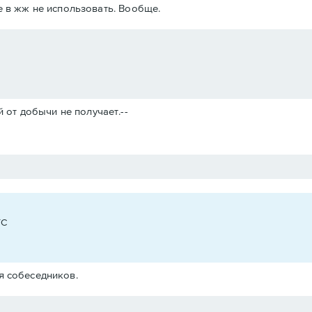
е в жж не использовать. Вообще.
 от добычи не получает.--
TC
я собеседников.