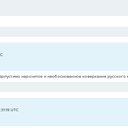
TC
опустимо нарочитое и необоснованное коверкание русского языка
:31:19 UTC