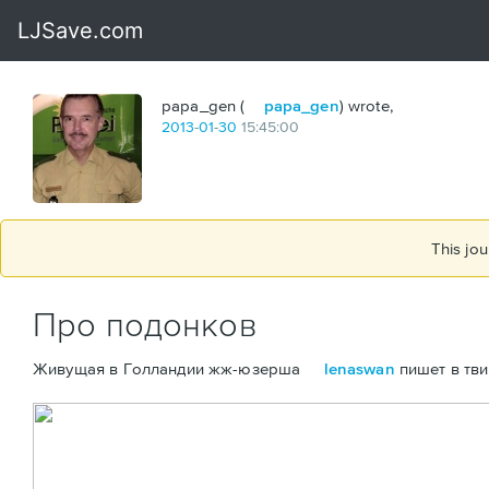
papa_gen (
papa_gen
) wrote,
2013
-
01
-
30
15:45:00
This jou
Про подонков
Живущая в Голландии жж-юзерша
lenaswan
пишет в тви