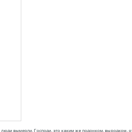
и люди вымерли. Господи, это каким же подонком, выродком, о