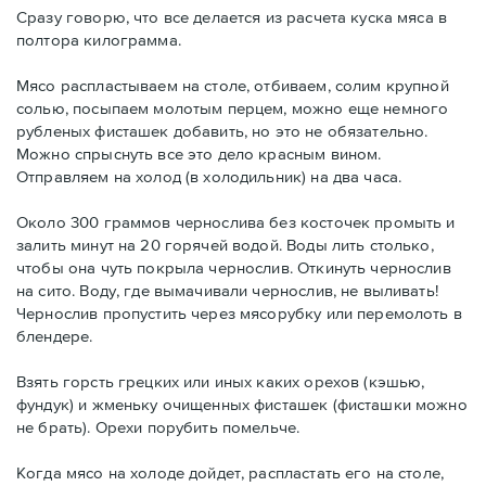
Сразу говорю, что все делается из расчета куска мяса в
полтора килограмма.
Мясо распластываем на столе, отбиваем, солим крупной
солью, посыпаем молотым перцем, можно еще немного
рубленых фисташек добавить, но это не обязательно.
Можно спрыснуть все это дело красным вином.
Отправляем на холод (в холодильник) на два часа.
Около 300 граммов чернослива без косточек промыть и
залить минут на 20 горячей водой. Воды лить столько,
чтобы она чуть покрыла чернослив. Откинуть чернослив
на сито. Воду, где вымачивали чернослив, не выливать!
Чернослив пропустить через мясорубку или перемолоть в
блендере.
Взять горсть грецких или иных каких орехов (кэшью,
фундук) и жменьку очищенных фисташек (фисташки можно
не брать). Орехи порубить помельче.
Когда мясо на холоде дойдет, распластать его на столе,