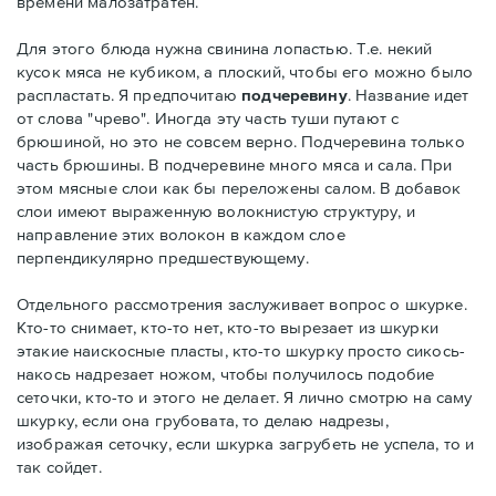
времени малозатратен.
Для этого блюда нужна свинина лопастью. Т.е. некий
кусок мяса не кубиком, а плоский, чтобы его можно было
распластать. Я предпочитаю
подчеревину
. Название идет
от слова "чрево". Иногда эту часть туши путают с
брюшиной, но это не совсем верно. Подчеревина только
часть брюшины. В подчеревине много мяса и сала. При
этом мясные слои как бы переложены салом. В добавок
слои имеют выраженную волокнистую структуру, и
направление этих волокон в каждом слое
перпендикулярно предшествующему.
Отдельного рассмотрения заслуживает вопрос о шкурке.
Кто-то снимает, кто-то нет, кто-то вырезает из шкурки
этакие наискосные пласты, кто-то шкурку просто сикось-
накось надрезает ножом, чтобы получилось подобие
сеточки, кто-то и этого не делает. Я лично смотрю на саму
шкурку, если она грубовата, то делаю надрезы,
изображая сеточку, если шкурка загрубеть не успела, то и
так сойдет.