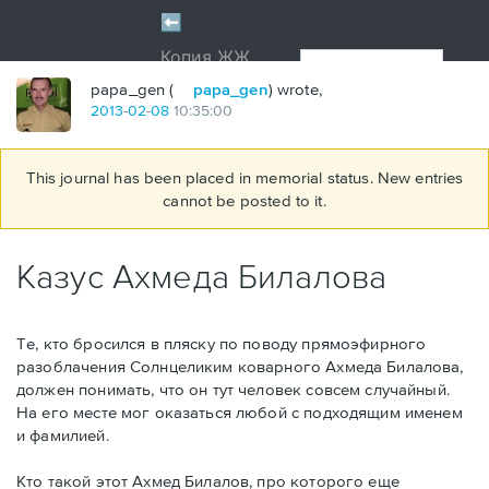
papa_gen (
papa_gen
) wrote,
2013
-
02
-
08
10:35:00
This journal has been placed in memorial status. New entries
cannot be posted to it.
Казус Ахмеда Билалова
Те, кто бросился в пляску по поводу прямоэфирного
разоблачения Солнцеликим коварного Ахмеда Билалова,
должен понимать, что он тут человек совсем случайный.
На его месте мог оказаться любой с подходящим именем
и фамилией.
Кто такой этот Ахмед Билалов, про которого еще