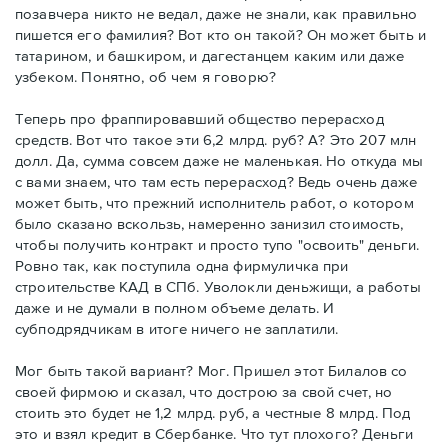
позавчера никто не ведал, даже не знали, как правильно
пишется его фамилия? Вот кто он такой? Он может быть и
татарином, и башкиром, и дагестанцем каким или даже
узбеком. Понятно, об чем я говорю?
Теперь про фраппировавший общество перерасход
средств. Вот что такое эти 6,2 млрд. руб? А? Это 207 млн
долл. Да, сумма совсем даже не маленькая. Но откуда мы
с вами знаем, что там есть перерасход? Ведь очень даже
может быть, что прежний исполнитель работ, о котором
было сказано вскользь, намеренно занизил стоимость,
чтобы получить контракт и просто тупо "освоить" деньги.
Ровно так, как поступила одна фирмуличка при
строительстве КАД в СПб. Уволокли деньжищи, а работы
даже и не думали в полном объеме делать. И
субподрядчикам в итоге ничего не заплатили.
Мог быть такой вариант? Мог. Пришел этот Билалов со
своей фирмою и сказал, что дострою за свой счет, но
стоить это будет не 1,2 млрд. руб, а честные 8 млрд. Под
это и взял кредит в Сбербанке. Что тут плохого? Деньги