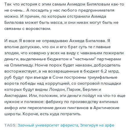
Так что история с этим самым Ахмедом Биляловым как-то
не очень... А посадить у нас любого предпринимателя
можно. И причин, по которым отстранили Ахмеда
Билалова может быть масса, и они никак могут быть не
связаны с воровством.
И еще. Я вовсе не оправдываю Ахмеда Билалова. Я
вполне допускаю, что он и его брат суть те главные
злодеи, что коварно у всех на виду с чавканьем пожирали
деньги, выделенные бюджетом и "частными" партнерами
на Олимпиаду. Нонче порок будет наказан, добродетель
восторжествует, а на возвращенные в бюджет 6,2 млрд.
руб будут при въезде в Сочи построены триумфальные
ворота победы над коррупцией, со смотровой площадки
которых будут видны Лондон, Париж, Берлин и
Амстердам. Или, положим, эти деньги пойдут на что-то еще
нужное и полезное: фабрику по производству античных
амфор или переселение диких пингвинов в Арктические
широты. Короче, есть куда потратить.
TAGS:
Заочный университет афериста
,
Элегируя на арфе