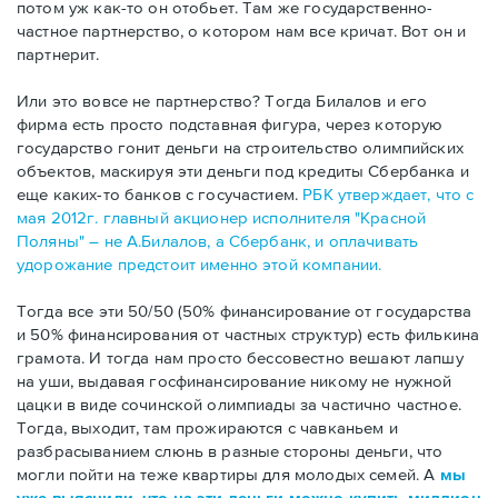
потом уж как-то он отобьет. Там же государственно-
частное партнерство, о котором нам все кричат. Вот он и
партнерит.
Или это вовсе не партнерство? Тогда Билалов и его
фирма есть просто подставная фигура, через которую
государство гонит деньги на строительство олимпийских
объектов, маскируя эти деньги под кредиты Сбербанка и
еще каких-то банков с госучастием.
РБК утверждает, что с
мая 2012г. главный акционер исполнителя "Красной
Поляны" – не А.Билалов, а Сбербанк, и оплачивать
удорожание предстоит именно этой компании.
Тогда все эти 50/50 (50% финансирование от государства
и 50% финансирования от частных структур) есть филькина
грамота. И тогда нам просто бессовестно вешают лапшу
на уши, выдавая госфинансирование никому не нужной
цацки в виде сочинской олимпиады за частично частное.
Тогда, выходит, там прожираются с чавканьем и
разбрасыванием слюнь в разные стороны деньги, что
могли пойти на теже квартиры для молодых семей. А
мы
уже выяснили, что на эти деньги можно купить миллион