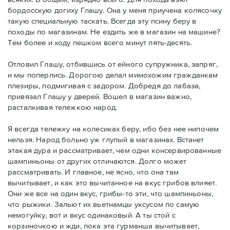
бордосскую догиху Глашу. Она у меня приучена колясочку
такую специальную таскать. Всегда эту псину беру в
походы по магазинам. Не ездить же в магазин на машине?
Тем более и ходу пешком всего минут пять-десять.
Отловил Глашу, отбившись от ейного супружника, запряг,
и мы поперлись. Дорогою делал мимохожим гражданкам
плезиры, подмигивая с задором. Добредя до лабаза,
привязал Глашу у дверей. Вошел в магазин важно,
расталкивая тележкою народ.
Я всегда тележку на колесиках беру, ибо без нее нипочем
нельзя. Народ больно уж глупый в магазинах. Встанет
этакая дура и рассматривает, чем одни консервированные
шампиньоны от других отличаются. Долго может
рассматривать. И главное, не ясно, что она там
вычитывает, и как это вычитанное на вкус грибов влияет.
Они же все на один вкус, грибы-то эти, что шампиньоны,
что рыжики. Зальют их вьетнамцы уксусом по самую
немогуйку, вот и вкус одинаковый. А ты стой с
корзиночкою и жди, пока эта гурманша вычитывает,