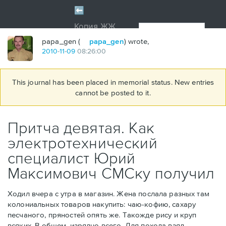
papa_gen (
papa_gen
) wrote,
2010
-
11
-
09
08:26:00
This journal has been placed in memorial status. New entries
cannot be posted to it.
Притча девятая. Как
электротехнический
специалист Юрий
Максимович СМСку получил
Ходил вчера с утра в магазин. Жена послала разных там
колониальных товаров накупить: чаю-кофию, сахару
песчаного, пряностей опять же. Такожде рису и круп
всяких. В общем, изрядно всего. Для похода взял