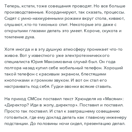
Теперь, кстати, тоже совещания проводят. Но все больше
производственные. Координируют, так сказать, процессы.
Сидят с умно-нахмуренными рожами вкруг стола, кивают,
слушают, кто-то тихонько спит. Некоторые это даже с
открытыми глазами делать это умеет. Короче, скукота и
томление духа.
Хотя иногда и в эту душную атмосферу проникает что-то
живое. Вот у известного уже электротехнического
специалиста Юрия Максимовича случай был. Он года
полтора назад купил себе мобильный телефон. Хороший
такой телефон с красивым экраном, блестящими
кнопочками и громким звуком. И вот он стал его
настраивать под себя. Гудки-звонки всякие ставить.
На приход СМСок поставил текст Хрюнделя из «Масяни»:
«Директор? Иди в жопу, директор». Поставил и поставил.
Просто так поставил. И стал к завтрашнему совещанию
готовиться, где ему доклад делать как главному инженеру
подстанции. До половины ночи сидел, презентацию делал.