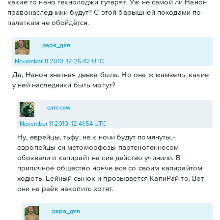
какие то нано технолоджи гутарят. Уж не самой ли Нанон
правонаследники будут? С этой барышней походами по
палаткам не обойдётся.
papa_gen
November 11 2010, 12:25:42 UTC
Да, Нанон знатная девка была. Но она ж мамзель, какие
у ней наследники быть могут?
camcew
November 11 2010, 12:41:54 UTC
Ну, еврейцы, тьфу, не к ночи будут помянуты,-
европейцы си метоморфозы партеногеннесом
обозвали и капирайт на сие действо учинили. В
приличное общество нонче все со своим капирайтом
ходють. Еёйный сынок и прозывается КапиРай то. Вот
они на раёк накопить хотят.
papa_gen