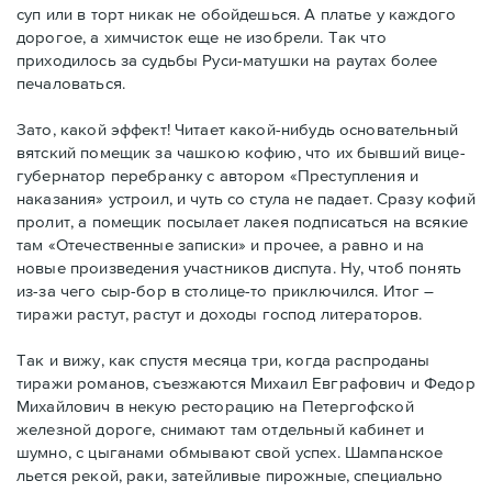
суп или в торт никак не обойдешься. А платье у каждого
дорогое, а химчисток еще не изобрели. Так что
приходилось за судьбы Руси-матушки на раутах более
печаловаться.
Зато, какой эффект! Читает какой-нибудь основательный
вятский помещик за чашкою кофию, что их бывший вице-
губернатор перебранку с автором «Преступления и
наказания» устроил, и чуть со стула не падает. Сразу кофий
пролит, а помещик посылает лакея подписаться на всякие
там «Отечественные записки» и прочее, а равно и на
новые произведения участников диспута. Ну, чтоб понять
из-за чего сыр-бор в столице-то приключился. Итог –
тиражи растут, растут и доходы господ литераторов.
Так и вижу, как спустя месяца три, когда распроданы
тиражи романов, съезжаются Михаил Евграфович и Федор
Михайлович в некую ресторацию на Петергофской
железной дороге, снимают там отдельный кабинет и
шумно, с цыганами обмывают свой успех. Шампанское
льется рекой, раки, затейливые пирожные, специально