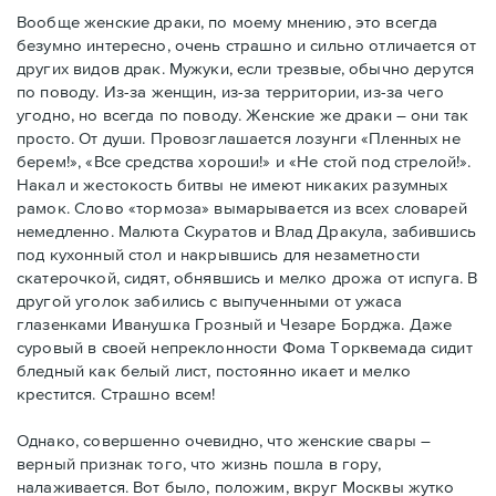
Вообще женские драки, по моему мнению, это всегда
безумно интересно, очень страшно и сильно отличается от
других видов драк. Мужуки, если трезвые, обычно дерутся
по поводу. Из-за женщин, из-за территории, из-за чего
угодно, но всегда по поводу. Женские же драки – они так
просто. От души. Провозглашается лозунги «Пленных не
берем!», «Все средства хороши!» и «Не стой под стрелой!».
Накал и жестокость битвы не имеют никаких разумных
рамок. Слово «тормоза» вымарывается из всех словарей
немедленно. Малюта Скуратов и Влад Дракула, забившись
под кухонный стол и накрывшись для незаметности
скатерочкой, сидят, обнявшись и мелко дрожа от испуга. В
другой уголок забились с выпученными от ужаса
глазенками Иванушка Грозный и Чезаре Борджа. Даже
суровый в своей непреклонности Фома Торквемада сидит
бледный как белый лист, постоянно икает и мелко
крестится. Страшно всем!
Однако, совершенно очевидно, что женские свары –
верный признак того, что жизнь пошла в гору,
налаживается. Вот было, положим, вкруг Москвы жутко