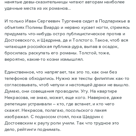
нанятые девы-сказительницы читают авторам наиболее
удачные места из их романов…
И только Иван Сергеевич Тургенев сидит в Подпарижье в
объятиях Полины Виардо и нервно кусает ногти, стремясь
придумать что-нибудь остро публицистическое против и
Достоевского, и Щедрина, да и Толстого. Такое, чтоб вся
читающая российская публика-дура, выпав в осадок,
бросилась раскупать его романы. Толстой, тоже,
вероятно, какие-то козни измышлял.
Единственное, что напрягает, так это то, как они без
телефонов обходились. Нужно же тексты филиппик как-то
согласовывать, чтоб чепухи и настоящей драки не вышло.
Думаю, они совещания проводили. Угу. На квартире
Некрасова, не знаю, может, еще кого. Наверное, даже
репетиции устраивали – кто, где встанет, и кто чего
скажет. Некрасов, полагаю, посольского лакея
изображал. С подносом стоял, пока Щедрин с
Достоевским к рауту роли учили. Так что трудное это
дело, рейтинги поднимать.