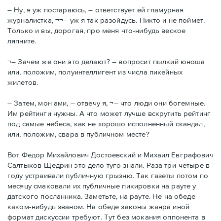
– Ну, я уж постараюсь, – ответствует ей гламурная
журналистка, ¬¬– уж я так разойдусь. Никто и не поймет.
Только и вы, дорогая, про меня что-нибудь веское
ляпните.
¬– Зачем же они это делают? – вопросит пылкий юноша
или, положим, полуинтеллигент из числа пикейных
жилетов.
– Затем, мон ами, – отвечу я, ¬– что люди они богемные.
Им рейтинги нужны. А что может лучше вскрутить рейтинг
под самые небеса, как не хорошо исполненный скандал,
или, положим, свара в публичном месте?
Вот Федор Михайлович Достоевский и Михаил Евграфович
Салтыков-Щедрин это дело туго знали. Раза три-четыре в
году устраивали публичную грызню. Так газеты потом по
месяцу смаковали их публичные пикировки на рауте у
датского посланника. Заметьте, на рауте. Не на обеде
каком-нибудь званом. На обеде законы жанра иной
формат дискуссии требуют. Тут без мокания оппонента в