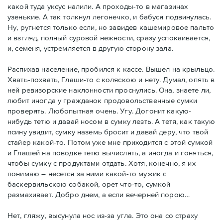
какой туда уксус налили. А проходы-то в магазинах
узенькие. А так толкнул легонечко, и бабуся подвинулась.
Ну, ругнется только если, но завидев кашемировое пальто
и взгляд, полный суровой нежности, сразу успокаивается,
и, семеня, устремляется в другую сторону зала.
Распихав население, пробился к кассе. Вышел на крыльцо.
Хвать-похвать, Глаши-то с коляскою и нету. Думал, опять в
ней ревизорские наклонности проснулись. Она, знаете ли,
любит иногда у гражданок продовольственные сумки
проверять. Любопытная очень. Угу. Догонит какую-
нибудь тетю и давай носом в сумку лезть. А тетя, как такую
псину увидит, сумку наземь бросит и давай деру, что твой
стайер какой-то. Потом уже мне приходится с этой сумкой
и Глашей на поводке тетю вычислять, а иногда и гоняться,
чтобы сумку с продуктами отдать. Хотя, конечно, я их
понимаю – несется за ними какой-то мужик с
баскервильскою собакой, орет что-то, сумкой
размахивает. Добро днем, а если вечерней порою…
Нет, гляжу, высунула нос из-за угла. Это она со страху