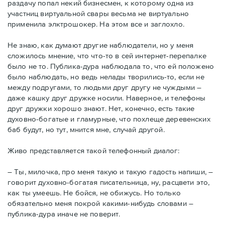
раздачу попал некий бизнесмен, к которому одна из
участниц виртуальной свары весьма не виртуально
применила элктрошокер. На этом все и заглохло.
Не знаю, как думают другие наблюдатели, но у меня
сложилось мнение, что что-то в сей интернет-перепалке
было не то. Публика-дура наблюдала то, что ей положено
было наблюдать, но ведь нелады творились-то, если не
между подругами, то людьми друг другу не чуждыми –
даже кашку друг дружке носили. Наверное, и телефоны
друг дружки хорошо знают. Нет, конечно, есть такие
духовно-богатые и гламурные, что похлеще деревенских
баб будут, но тут, мнится мне, случай другой.
Живо представляется такой телефонный диалог:
– Ты, милочка, про меня такую и такую гадость напиши, –
говорит духовно-богатая писательница, ну, расцвети это,
как ты умеешь. Не бойся, не обижусь. Но только
обязательно меня покрой какими-нибудь словами –
публика-дура иначе не поверит.