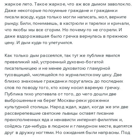
жаркое лето. Такое жаркое, что аж все дымом заволокло.
Даже некоторые полоумные граждане и гражданки
писали всюду, куда только могли написать, мол, верните
рынду. Били, понимаешь, в кастрюли и тарелки и кричали,
что якобы мы все сгорим. Но почему-то не сгорели. И
даже вздорожавшая было гречка вернулась в прежнюю
цену. И дым куда-то улетучился.
Как только дым рассеялся, так тут же публике явился
превеликий хай, устроенный духовно-богатой
писательницею и не менее духовитою гламурной
тусовщицей, числящейся по журналистскому цеху. Две
близко знакомые гражданки поругались до последних
слов по поводу того, кто кому носил вареную гречку.
Публика тихо употевала от того, до чего дошли две
выброшенные на берег Москвы-реки уроженки
культурной столицы. Народ ждал, ждал, когда же эти две
рассвирепевшие светские львицы оставят писание
преисполненных яда и ненависти интернет-филиппик и,
сойдясь где-нибудь в людном и гламурном месте, вцепятся
друг в дружку ногтями. Но ожидания были напрасны. Под