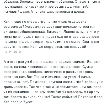
убежала. Веревку перегрызла и убежала. Она хоть псина
громадная, но характер у нее весьма деликатный,
пугливый даже. А тут скандал, истерика и драка.
Как, я еще не сказал, что прямо у крыльца драка
состоялась? Устроили ее две наши великие истерички:
активная общественница Виктория Львовна, ну, та, что у
меня денег в долг взяла и два года не отдает, да доносы
на меня пишет, и вторая краля, имя не помню. Они часто
дерутся-лаятся. Как где встретятся, так сразу лай
начинается.
А в этот раз уж больно задорно за дело взялись. Волосья
рвать начали. Кровища из носов так и хлещет. Сумки
разорванные, колбаса, живописно в разные стороны
раскиданная. Вот Глаша и смылась за угол. И сидит,
дрожит аж вся. Пришлось круголя давать, чтоб собачку не
травмировать. Так что я так и не досмотрел, чем там дело
у них кончилось – за кем поле битвы осталось. А народу
там богато зырило. Как же! Такое событие! Похлеще боев
без правил будет.