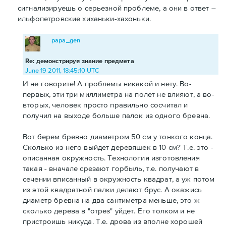
сигнализируешь о серьезной проблеме, а они в ответ –
ильфопетровские хиханьки-хахоньки.
papa_gen
Re: демонстрируя знание предмета
June 19 2011, 18:45:10 UTC
И не говорите! А проблемы никакой и нету. Во-
первых, эти три миллиметра на полет не влияют, а во-
вторых, человек просто правильно сосчитал и
получил на выходе больше палок из одного бревна.
Вот берем бревно диаметром 50 см у тонкого конца.
Сколько из него выйдет деревяшек в 10 см? Т.е. это -
описанная окружность. Технология изготовления
такая - вначале срезают горбыль, т.е. получают в
сечении вписанный в окружность квадрат, а уж потом
из этой квадратной палки делают брус. А окажись
диаметр бревна на два сантиметра меньше, это ж
сколько дерева в "отрез" уйдет. Его толком и не
пристроишь никуда. Т.е. дрова из вполне хорошей