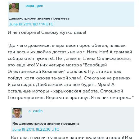
papa_gen
демонстрируя знание предмета
June 19 2011, 18:17:14 UTC
И не говорите! Самому жутко даже!
"До чего дожились, вчера весь город обегал, плашек
три восьмых дюйма достать не мог. Нету. Нет! А трамвай
собираются пускать!.. Нет, знаете, Елена Станиславовна,
это еще что! У них четыре мотора "Всеобщей
Электрической Компании" остались. Ну, эти кое-как
пойдут, хотя кузова та-акой хлам!.. Стекла не на резинах.
Я сам видел. Дребезжать это все будет!.. Мрак! А
остальные моторы - харьковская работа. Сплошной
Госпромцветмет. Версты не протянут. Я на них смотрел... "
a_zudin
Re: демонстрируя знание предмета
June 19 2011, 18:22:30 UTC
Вот она, гнусная сущность партии жуликов и воров! Им