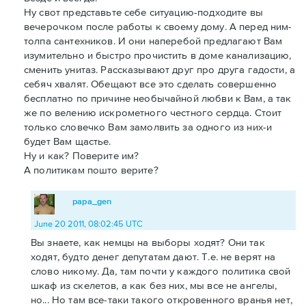
Ну свот представьте себе ситуацию-подходите вы
вечерочком после работы к своему дому. А перед ним-
толпа сантехников. И они наперебой предлагают Вам
изумительно и быстро прочистить в доме канализацию,
сменить унитаз. Рассказывают друг про друга гадости, а
себяч хвалят. Обещают все это сделать совершенно
бесплатно по причине необычайной любви к Вам, а так
же по велению искрометного честного сердца. Стоит
только словечко Вам замолвить за одного из них-и
будет Вам щастье.
Ну и как? Поверите им?
А политикам пошто верите?
papa_gen
June 20 2011, 08:02:45 UTC
Вы знаете, как немцы на выборы ходят? Они так
ходят, будто денег депутатам дают. Т.е. не верят на
слово никому. Да, там почти у каждого политика свой
шкаф из скелетов, а как без них, мы все не ангелы,
но... Но там все-таки такого откровенного вранья нет,