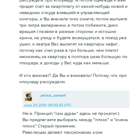
придет счет за квартплату от какой-нибудь новой и
неведомо откуда взявшейся управляющей
конторы, и Вы вначале тихо охнете, потом выпьете
три литра валерианки, а потом побежите, дико
вращая глазами в разные стороны и истошно
крича, на улицу и будете возмущаться, а поезд уже
ушел, и завтра Вас выселят из квартиры нафиг,
потому как счет раза в три больше, чем платит
мюнхенец за квартиру в полтора раза большую по
площади, а доходы у Вас куда как меньше.
И кто виноват? Да Вы и виноваты! Потому, что про
клоунаду рассуждали.
prince_consort
June 20 2011, 09:00:43 UTC
Не-а. Принцип "сам дурак" здесь не прокатит:)
Вы предлагаете выбирать между "плохо" и "очень
плохо" Старый приемчик.
Революции делают пассионарии, коих