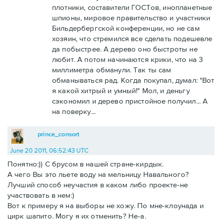
плотники, составители ГОСТов, инопланетные
шпионы, мировое правительство и участники
Бильдербергской конференции, но не сам
хозяин, что стремился все сделать подешевле
да побыстрее. А дерево оно быстроты не
любит. А потом начинаются крики, что на 3
миллиметра обманули. Так ты сам
обманываться рад. Когда покупал, думал: "Вот
я какой хитрый и умный!" Мол, и деньгу
сэкономил и дерево пристойное получил... А
на поверку...
prince_consort
June 20 2011, 06:52:43 UTC
Понятно:)) С брусом в нашей стране-кирдык.
А чего Вы это льете воду на мельницу Навального?
Лучший способ неучастия в каком либо проекте-не
участвовать в нем:)
Вот к примеру я на выборы не хожу. По мне-клоунада и
цирк шапито. Могу я их отменить? Не-а.