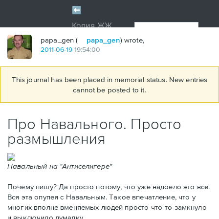
papa_gen (
papa_gen
) wrote,
2011
-
06
-
19
19:54:00
This journal has been placed in memorial status. New entries
cannot be posted to it.
Про Навального. Просто
размышления
Навальный на "Антиселигере"
Почему пишу? Да просто потому, что уже надоело это все.
Вся эта опупея с Навальным. Такое впечатление, что у
многих вполне вменяемых людей просто что-то замкнуло
и выключило думалку.