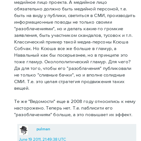
медийное лицо проекта. А медийное лицо
обязательно должно быть медийной персоной, т.е.
быть на виду у публики, светиться в СМИ, производить
информационные поводы не только своими
"разоблачениями", но и делать какие-то громкие
заявления, быть участником скандалов, тусовок и т.п.
Классический пример такой медиа-персоны Ксюша
Собчак. Но Ксюша все же больше в гламур, а
Навальный как бы посерьезнее, но в принципе это
тоже гламур. Околополитический гламур. Для чего?
Да для того, чтобы его "разоблачения" публиковали
не только "сливные бачки", но и вполне солидные
СМИ. Т.е. это целая стратегия продвижения таких
вещей.
Те же "Ведомости" еще в 2008 году относились к нему
насторожено. Теперь нет. Т.е. паблисити его
"разоблачениям" больше, а это повышает их эффект.
pulman
June 19 2011, 21:49:38 UTC