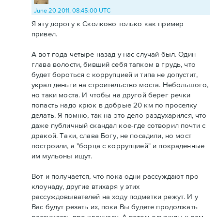
June 20 2011, 08:45:00 UTC
Я эту дорогу к Сколково только как пример
привел.
А вот года четыре назад у нас случай был. Один
глава волости, бивший себя тапком в грудь, что
будет бороться с коррупцией и типа не допустит,
украл деньги на строительство моста. Небольшого,
но таки моста. И чтобы на другой берег речки
попасть надо крюк в добрые 20 км по проселку
делать. Я помню, так на это дело раздухарился, что
даже публичный скандал кое-где сотворил почти с
дракой. Таки, слава Богу, не посадили, но мост
построили, а "борца с коррупцией" и покраденные
им мульоны ищут.
Вот и получается, что пока одни рассуждают про
клоунаду, другие втихаря у этих
рассуждовывателей на ходу подметки режут. И у
Вас будут резать их, пока Вы будете продолжать
рассуждать про клоунаду. А потом однажды к вам