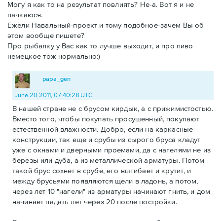
Могу я как то на результат повлиять? Не-а. Вот я и не
пачкаюся.
Ежели Навальный-проект и тому подобное-зачем Вы об
этом вообще пишете?
Про рыбалку у Вас как то лучше выходит, и про пиво
немецкое тож нормально:)
papa_gen
June 20 2011, 07:40:28 UTC
В нашей стране не с брусом кирдык, а с прижимистостью.
Вместо того, чтобы покупать просушенный, покупают
естественной влажности. Добро, если на каркасные
конструкции, так еще и срубы из сырого бруса кладут
уже с окнами и дверными проемами, да с нагелями не из
березы или дуба, а из металлической арматуры. Потом
такой брус сохнет в срубе, его выгибает и крутит, и
между брусьями появляются щели в ладонь, а потом,
через лет 10 "нагели" из арматуры начинают гнить, и дом
начинает падать лет через 20 после постройки.