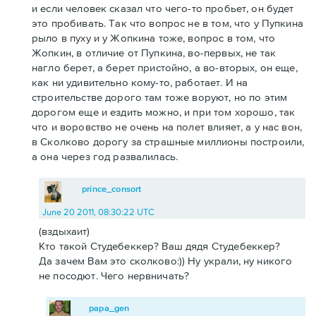
и если человек сказал что чего-то пробьет, он будет
это пробивать. Так что вопрос не в том, что у Пупкина
рыло в пуху и у Жопкина тоже, вопрос в том, что
Жопкин, в отличие от Пупкина, во-первых, не так
нагло берет, а берет пристойно, а во-вторых, он еще,
как ни удивительно кому-то, работает. И на
строительстве дорого там тоже воруют, но по этим
дорогом еще и ездить можно, и при том хорошо, так
что и воровство не очень на полет влияет, а у нас вон,
в Сколково дорогу за страшные миллионы построили,
а она через год развалилась.
prince_consort
June 20 2011, 08:30:22 UTC
(вздыхаит)
Кто такой Студебеккер? Ваш дядя Студебеккер?
Да зачем Вам это сколково:)) Ну украли, ну никого
не посодют. Чего нервничать?
papa_gen