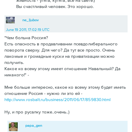
живность - утята, кутята, все на свете:)
Вы счастливый человек. Это хорошо.
ne_ljubov
June 19 2011, 17:02:19 UTC
"Чем больна Россия?
Есть опасность в продавливании псевдолиберального
поворота сверху. Для чего? Да тут все просто. Очень
лакомые и громадные куски на приватизации можно
получить.
Какое ко всему этому имеет отношение Навальный? Да
никакого!" -
Мне больше интересно, какое ко всему этому будет иметь
отношение Россия - нужно ли это ей -
http://www.rosbalt.ru/business/2011/06/17/859830.html
Ну, и про русалку тоже..очень..)
papa_gen