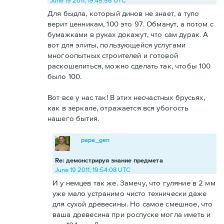
June 19 2011, 19:45:56 UTC
Для быдла, который динов не знает, а тупо
верит ценникам, 100 это 97. Обманут, а потом с
бумажками в руках докажут, что сам дурак. А
вот для элиты, пользующейся услугами
многоопытных строителей и готовой
раскошелиться, можно сделать так, чтобы 100
было 100.
Вот все у нас так! В этих несчастных брусьях,
как в зеркале, отражается вся убогость
нашего бытия.
papa_gen
Re: демонстрируя знание предмета
June 19 2011, 19:54:08 UTC
И у немцев так же. Замечу, что гуляние в 2 мм
уже мало устранимо чисто технически даже
для сухой древесины. Но самое смешное, что
ваша древесина при роспуске могла иметь и