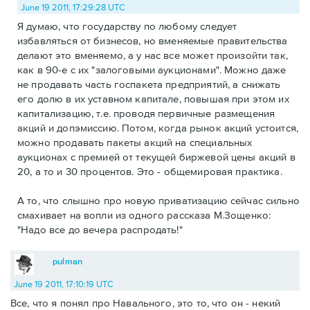
June 19 2011, 17:29:28 UTC
Я думаю, что государству по любому следует
избавляться от бизнесов, но вменяемые правительства
делают это вменяемо, а у нас все может произойти так,
как в 90-е с их "залоговыми аукционами". Можно даже
не продавать часть госпакета предприятий, а снижать
его долю в их уставном капитале, повышая при этом их
капитализацию, т.е. проводя первичные размещения
акций и допэмиссию. Потом, когда рынок акций устоится,
можно продавать пакеты акций на специальных
аукционах с премией от текущей биржевой цены акций в
20, а то и 30 процентов. Это - общемировая практика.
А то, что слышно про новую приватизацию сейчас сильно
смахивает на вопли из одного рассказа М.Зощенко:
"Надо все до вечера распродать!"
pulman
June 19 2011, 17:10:19 UTC
Все, что я понял про Навального, это то, что он - некий