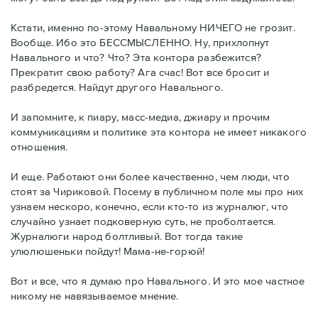
Кстати, именно по-этому Навальному НИЧЕГО не грозит.
Вообще. Ибо это БЕССМЫСЛЕННО. Ну, прихлопнут
Навального и что? Что? Эта контора разбежится?
Прекратит свою работу? Ага счас! Вот все бросит и
разбредется. Найдут другого Навального.
И запомните, к пиару, масс-медиа, джиару и прочим
коммуникациям и политике эта контора не имеет никакого
отношения.
И еще. Работают они более качественно, чем люди, что
стоят за Чириковой. Посему в публичном поле мы про них
узнаем нескоро, конечно, если кто-то из журналюг, что
случайно узнает подковерную суть, не проболтается.
Журналюги народ болтливый. Вот тогда такие
улюлюшеньки пойдут! Мама-не-горюй!
Вот и все, что я думаю про Навального. И это мое частное
никому не навязываемое мнение.