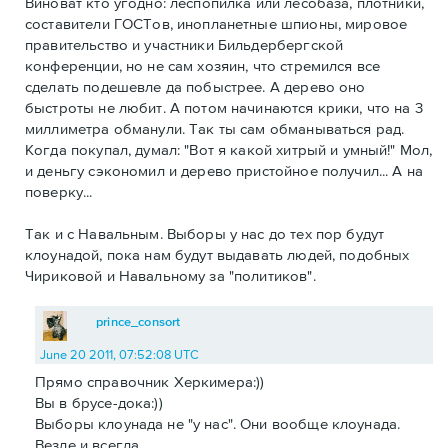
Виноват кто угодно: леспопилка или лесобаза, плотники,
составители ГОСТов, инопланетные шпионы, мировое
правительство и участники Бильдербергской
конференции, но не сам хозяин, что стремился все
сделать подешевле да побыстрее. А дерево оно
быстроты не любит. А потом начинаются крики, что на 3
миллиметра обманули. Так ты сам обманываться рад.
Когда покупал, думал: "Вот я какой хитрый и умный!" Мол,
и деньгу сэкономил и дерево пристойное получил... А на
поверку...
Так и с Навальным. Выборы у нас до тех пор будут
клоунадой, пока нам будут выдавать людей, подобных
Чириковой и Навальному за "политиков".
prince_consort
June 20 2011, 07:52:08 UTC
Прямо справочник Херкимера:))
Вы в брусе-дока:))
Выборы клоунада не "у нас". Они вообще клоунада.
Везде и всегда.