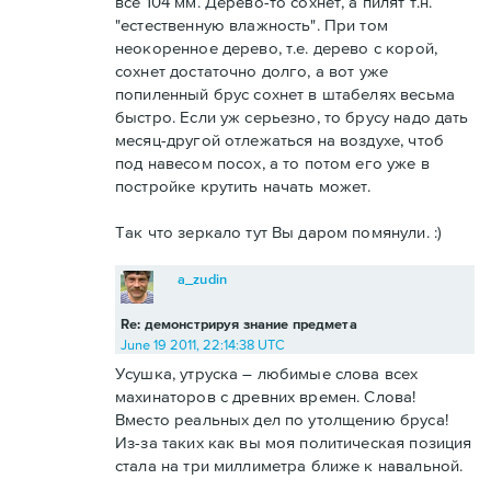
все 104 мм. Дерево-то сохнет, а пилят т.н.
"естественную влажность". При том
неокоренное дерево, т.е. дерево с корой,
сохнет достаточно долго, а вот уже
попиленный брус сохнет в штабелях весьма
быстро. Если уж серьезно, то брусу надо дать
месяц-другой отлежаться на воздухе, чтоб
под навесом посох, а то потом его уже в
постройке крутить начать может.
Так что зеркало тут Вы даром помянули. :)
a_zudin
Re: демонстрируя знание предмета
June 19 2011, 22:14:38 UTC
Усушка, утруска – любимые слова всех
махинаторов с древних времен. Слова!
Вместо реальных дел по утолщению бруса!
Из-за таких как вы моя политическая позиция
стала на три миллиметра ближе к навальной.