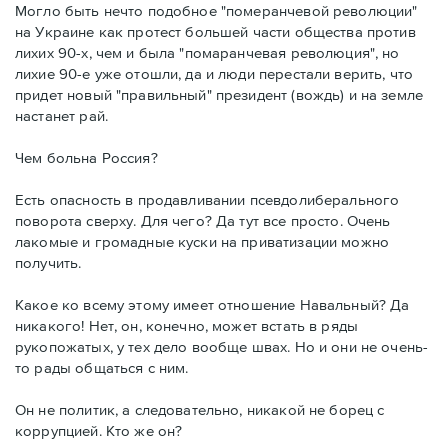
Могло быть нечто подобное "померанчевой революции"
на Украине как протест большей части общества против
лихих 90-х, чем и была "помаранчевая революция", но
лихие 90-е уже отошли, да и люди перестали верить, что
придет новый "правильный" президент (вождь) и на земле
настанет рай.
Чем больна Россия?
Есть опасность в продавливании псевдолиберального
поворота сверху. Для чего? Да тут все просто. Очень
лакомые и громадные куски на приватизации можно
получить.
Какое ко всему этому имеет отношение Навальный? Да
никакого! Нет, он, конечно, может встать в ряды
рукопожатых, у тех дело вообще швах. Но и они не очень-
то рады общаться с ним.
Он не политик, а следовательно, никакой не борец с
коррупцией. Кто же он?