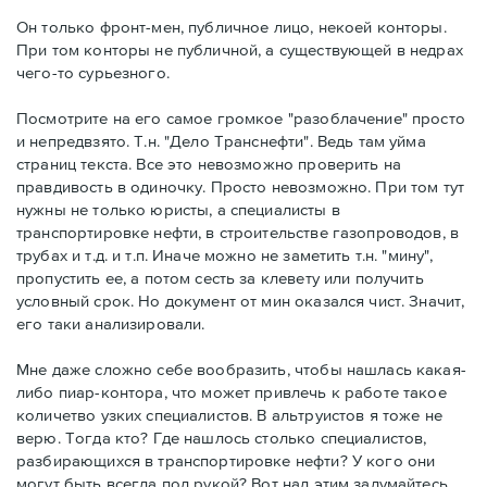
Он только фронт-мен, публичное лицо, некоей конторы.
При том конторы не публичной, а существующей в недрах
чего-то сурьезного.
Посмотрите на его самое громкое "разоблачение" просто
и непредвзято. Т.н. "Дело Транснефти". Ведь там уйма
страниц текста. Все это невозможно проверить на
правдивость в одиночку. Просто невозможно. При том тут
нужны не только юристы, а специалисты в
транспортировке нефти, в строительстве газопроводов, в
трубах и т.д. и т.п. Иначе можно не заметить т.н. "мину",
пропустить ее, а потом сесть за клевету или получить
условный срок. Но документ от мин оказался чист. Значит,
его таки анализировали.
Мне даже сложно себе вообразить, чтобы нашлась какая-
либо пиар-контора, что может привлечь к работе такое
количетво узких специалистов. В альтруистов я тоже не
верю. Тогда кто? Где нашлось столько специалистов,
разбирающихся в транспортировке нефти? У кого они
могут быть всегда под рукой? Вот над этим задумайтесь.