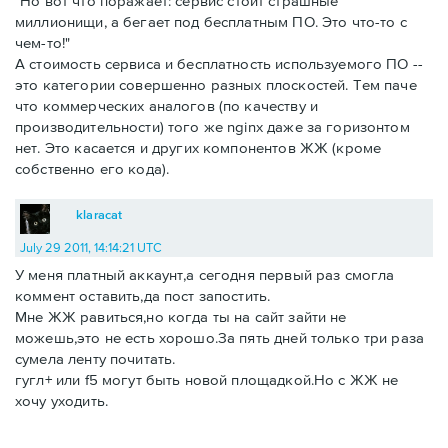
Но вот что поражает: сервис стоит страшные
миллионищи, а бегает под бесплатным ПО. Это что-то с
чем-то!
А стоимость сервиса и бесплатность используемого ПО --
это категории совершенно разных плоскостей. Тем паче
что коммерческих аналогов (по качеству и
производительности) того же nginx даже за горизонтом
нет. Это касается и других компонентов ЖЖ (кроме
собственно его кода).
klaracat
July 29 2011, 14:14:21 UTC
У меня платный аккаунт,а сегодня первый раз смогла
коммент оставить,да пост запостить.
Мне ЖЖ равиться,но когда ты на сайт зайти не
можешь,это не есть хорошо.За пять дней только три раза
сумела ленту почитать.
гугл+ или f5 могут быть новой площадкой.Но с ЖЖ не
хочу уходить.