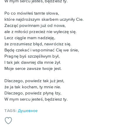
W mym sercu jesteś, będziesz ty.
Po co mówiłeś tamte słowa,
które najdroższym skarbem uczyniły Cie.
Zacząć powinnam już od nowa,
ale z miłości przecież nie wyleczę się.
Lecz ciągle mam nadzieję,
że zrozumiesz błąd, nawrócisz się.
Będę czekać i wspominać Cię we śnie,
Pragnę byś szczęśliwym był,
I tak jak dawniej dla mnie żył.
Moje serce zawsze twoje jest.
Dlaczego, powiedz tak już jest,
że ja tak kocham, ty mnie nie.
Dlaczego, powiedz płyną łzy,
W mym sercu jesteś, będziesz ty.
TAGS:
Душевное