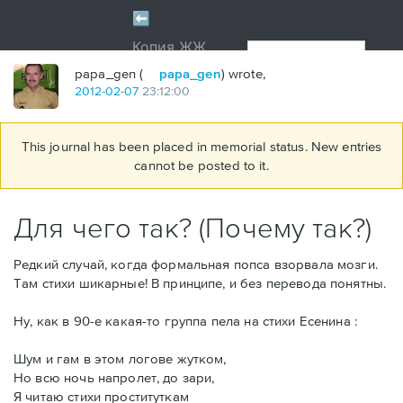
papa_gen (
papa_gen
) wrote,
2012
-
02
-
07
23:12:00
This journal has been placed in memorial status. New entries
cannot be posted to it.
Для чего так? (Почему так?)
Редкий случай, когда формальная попса взорвала мозги.
Там стихи шикарные! В принципе, и без перевода понятны.
Ну, как в 90-е какая-то группа пела на стихи Есенина :
Шум и гам в этом логове жутком,
Но всю ночь напролет, до зари,
Я читаю стихи проституткам