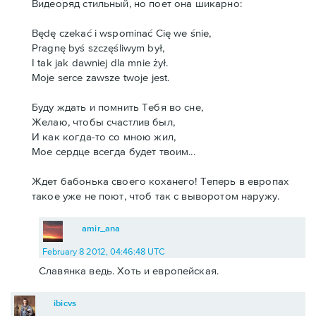
Видеоряд стильный, но поет она шикарно:
Będę czekać i wspominać Cię we śnie,
Pragnę byś szczęśliwym był,
I tak jak dawniej dla mnie żył.
Moje serce zawsze twoje jest.
Буду ждать и помнить Тебя во сне,
Желаю, чтобы счастлив был,
И как когда-то со мною жил,
Мое сердце всегда будет твоим...
Ждет бабонька своего коханего! Теперь в европах
такое уже не поют, чтоб так с выворотом наружу.
amir_ana
February 8 2012, 04:46:48 UTC
Славянка ведь. Хоть и европейская.
ibicvs