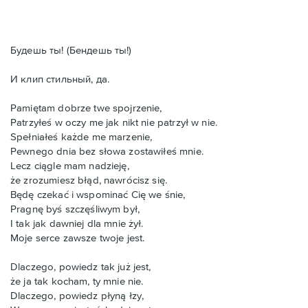
Будешь ты! (Бендешь ты!)
И клип стильный, да.
Pamiętam dobrze twe spojrzenie,
Patrzyłeś w oczy me jak nikt nie patrzył w nie.
Spełniałeś każde me marzenie,
Pewnego dnia bez słowa zostawiłeś mnie.
Lecz ciągle mam nadzieję,
że zrozumiesz błąd, nawrócisz się.
Będę czekać i wspominać Cię we śnie,
Pragnę byś szczęśliwym był,
I tak jak dawniej dla mnie żył.
Moje serce zawsze twoje jest.
Dlaczego, powiedz tak już jest,
że ja tak kocham, ty mnie nie.
Dlaczego, powiedz płyną łzy,