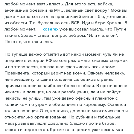
любой момент взять власть. Для этого есть войска,
анонимные боевики из МЧС, зеленый свет вокруг Москвы,
даже можно согнать на правильный митинг бюджетников
из области. Т.е. буквально есть ВСЕ. Иди и бери Кремль. В
любой момент.
kosarex
уже высказал мысль, что Путин
таким образом ставит вопрос ребром: "Или я или он".
Похоже, что так и есть.
Но тут еще важно отметить вот какой момент: чуть ли не
впервые в истории РФ махом разломана система сдержек
и противовесов, призванная сдерживать всех кроме
Президента, который царит над всеми. Одному человеку,
не-президенту, отдана половина силовиков страны,
причем половина наиболее боеспособная. В противовесе
чекисты и полиция, но они разобщенны, да и не пойдут
чекисты на улицы, там уже давно офисный планктон с
коньячком по утрам и обиранием по хорошему. Остается
только полиция. Она, конечно, довольно многочисленна и
относительно организованна. Но дубинки и табельные
макаровы выглядят довольно бледно против бтров,
танков и вертолетов. Кроме того, режим уже несколько