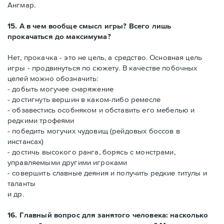
Ангмар.
15. А в чем вообще смысл игры? Всего лишь
прокачаться до максимума?
Нет, прокачка - это не цель, а средство. Основная цель
игры - продвинуться по сюжету. В качестве побочных
целей можно обозначить:
- добыть могучее снаряжение
- достигнуть вершин в каком-либо ремесле
- обзавестись особняком и обставить его мебелью и
редкими трофеями
- победить могучих чудовищ (рейдовых боссов в
инстансах)
- достичь высокого ранга, борясь с монстрами,
управляемыми другими игроками
- совершить славные деяния и получить редкие титулы и
таланты
и др.
16. Главный вопрос для занятого человека: насколько