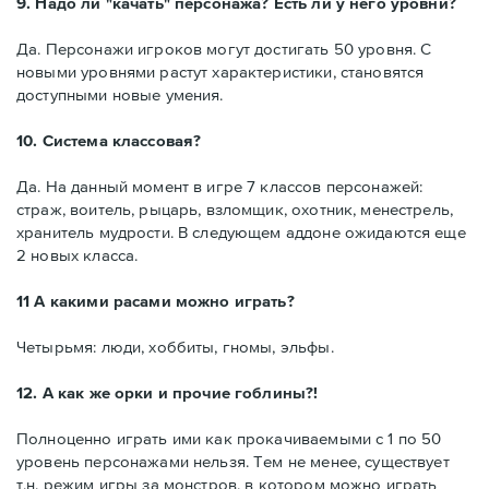
9. Надо ли "качать" персонажа? Есть ли у него уровни?
Да. Персонажи игроков могут достигать 50 уровня. С
новыми уровнями растут характеристики, становятся
доступными новые умения.
10. Система классовая?
Да. На данный момент в игре 7 классов персонажей:
страж, воитель, рыцарь, взломщик, охотник, менестрель,
хранитель мудрости. В следующем аддоне ожидаются еще
2 новых класса.
11 А какими расами можно играть?
Четырьмя: люди, хоббиты, гномы, эльфы.
12. А как же орки и прочие гоблины?!
Полноценно играть ими как прокачиваемыми с 1 по 50
уровень персонажами нельзя. Тем не менее, существует
т.н. режим игры за монстров, в котором можно играть