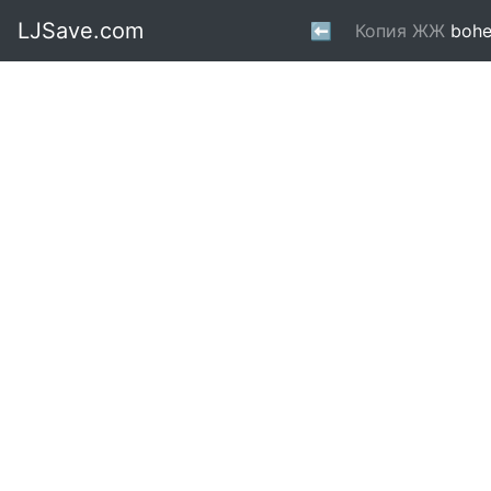
LJSave.com
⬅
Копия ЖЖ
bohe