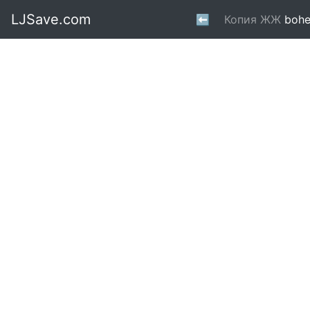
LJSave.com
⬅
Копия ЖЖ
bohe