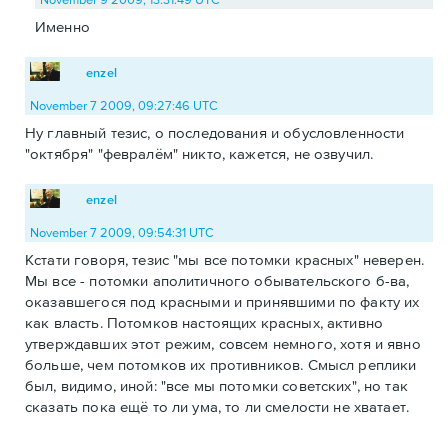
Именно
enzel
November 7 2009, 09:27:46 UTC
Ну главный тезис, о последования и обусловленности
"октября" "февралём" никто, кажется, не озвучил.
enzel
November 7 2009, 09:54:31 UTC
Кстати говоря, тезис "мы все потомки красных" неверен.
Мы все - потомки аполитичного обывательского б-ва,
оказавшегося под красными и принявшими по факту их
как власть. Потомков настоящих красных, активно
утверждавших этот режим, совсем немного, хотя и явно
больше, чем потомков их противников. Смысл реплики
был, видимо, иной: "все мы потомки советских", но так
сказать пока ещё то ли ума, то ли смелости не хватает.