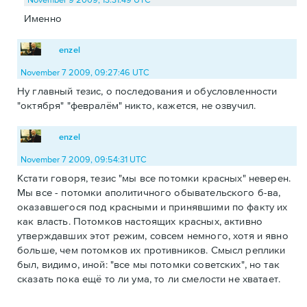
Именно
enzel
November 7 2009, 09:27:46 UTC
Ну главный тезис, о последования и обусловленности
"октября" "февралём" никто, кажется, не озвучил.
enzel
November 7 2009, 09:54:31 UTC
Кстати говоря, тезис "мы все потомки красных" неверен.
Мы все - потомки аполитичного обывательского б-ва,
оказавшегося под красными и принявшими по факту их
как власть. Потомков настоящих красных, активно
утверждавших этот режим, совсем немного, хотя и явно
больше, чем потомков их противников. Смысл реплики
был, видимо, иной: "все мы потомки советских", но так
сказать пока ещё то ли ума, то ли смелости не хватает.