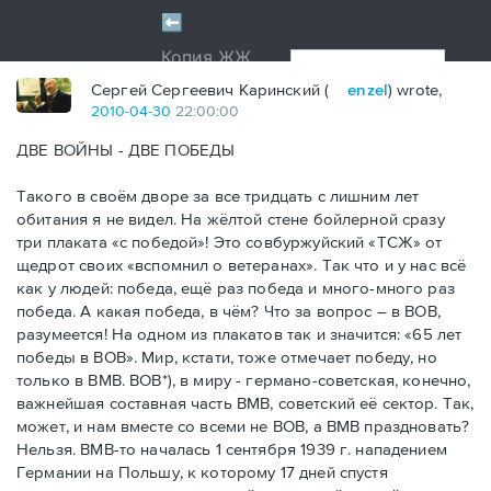
Сергей Сергеевич Каринский (
enzel
) wrote,
2010
-
04
-
30
22:00:00
ДВЕ ВОЙНЫ - ДВЕ ПОБЕДЫ
Такого в своём дворе за все тридцать с лишним лет
обитания я не видел. На жёлтой стене бойлерной сразу
три плаката «с победой»! Это совбуржуйский «ТСЖ» от
щедрот своих «вспомнил о ветеранах». Так что и у нас всё
как у людей: победа, ещё раз победа и много-много раз
победа. А какая победа, в чём? Что за вопрос – в ВОВ,
разумеется! На одном из плакатов так и значится: «65 лет
победы в ВОВ». Мир, кстати, тоже отмечает победу, но
только в ВМВ. ВОВ*), в миру - германо-советская, конечно,
важнейшая составная часть ВМВ, советский её сектор. Так,
может, и нам вместе со всеми не ВОВ, а ВМВ праздновать?
Нельзя. ВМВ-то началась 1 сентября 1939 г. нападением
Германии на Польшу, к которому 17 дней спустя