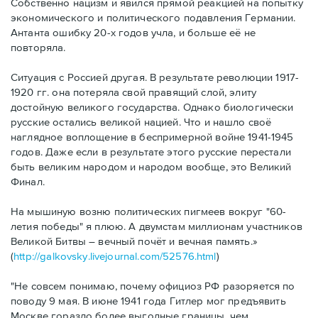
Собственно нацизм и явился прямой реакцией на попытку
экономического и политического подавления Германии.
Антанта ошибку 20-х годов учла, и больше её не
повторяла.
Ситуация с Россией другая. В результате революции 1917-
1920 гг. она потеряла свой правящий слой, элиту
достойную великого государства. Однако биологически
русские остались великой нацией. Что и нашло своё
наглядное воплощение в беспримерной войне 1941-1945
годов. Даже если в результате этого русские перестали
быть великим народом и народом вообще, это Великий
Финал.
На мышиную возню политических пигмеев вокруг "60-
летия победы" я плюю. А двумстам миллионам участников
Великой Битвы – вечный почёт и вечная память.»
(
http://galkovsky.livejournal.com/52576.html
)
"Не совсем понимаю, почему официоз РФ разоряется по
поводу 9 мая. В июне 1941 года Гитлер мог предъявить
Москве гораздо более выгодные границы, чем