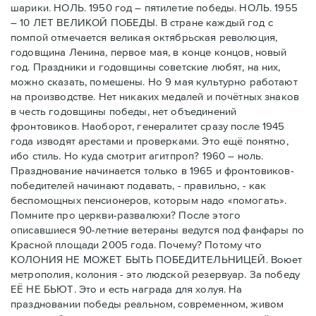
шарики. НОЛЬ. 1950 год – пятилетие победы. НОЛЬ. 1955
– 10 ЛЕТ ВЕЛИКОЙ ПОБЕДЫ. В стране каждый год с
помпой отмечается великая октябрьская революция,
годовщина Ленина, первое мая, в конце концов, новый
год. Праздники и годовщины советские любят, на них,
можно сказать, помешены. Но 9 мая культурно работают
на производстве. Нет никаких медалей и почётных знаков
в честь годовщины победы, нет объединений
фронтовиков. Наоборот, генералитет сразу после 1945
года изводят арестами и проверками. Это ещё понятно,
ибо стиль. Но куда смотрит агитпроп? 1960 – ноль.
Празднование начинается только в 1965 и фронтовиков-
победителей начинают подавать, - правильно, - как
беспомощных пенсионеров, которым надо «помогать».
Помните про церкви-развалюхи? После этого
описавшиеся 90-летние ветераны ведутся под фанфары по
Красной площади 2005 года. Почему? Потому что
КОЛОНИЯ НЕ МОЖЕТ БЫТЬ ПОБЕДИТЕЛЬНИЦЕЙ. Воюет
метрополия, колония - это людской резервуар. За победу
ЕЁ НЕ БЬЮТ. Это и есть награда для холуя. На
праздновании победы реальном, современном, живом