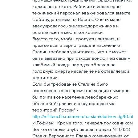
колхозного скота. Рабочие и инженерно-
технический персонал эвакуировался вместе
с оборудованием на Восток. Очень мало
эвакуировалось железнодорожников и
оставались на месте колхозники.
Вместо того, чтобы продукты питания, и
прежде всего зерно, раздать населению,
Сталин требовал уничтожать, что не может
быть вывезено при отходе войск. Тем самым
«любимый вождь народа» обрекал на
голодную смерть население на оставляемой
территории.
Если бы требование Сталина было
выполнено, то во время оккупации вымерло
бы почти все население левобережных
областей Украины и оккупированных
территорий России" -
http://militera.lib.ru/memo/russian/starinov_ig/61.html
И.Гофман: "Кроме того, генерал-полковником
Волкогоновым опубликован приказ № 0428
Ставки Верховного Главнокомандования от