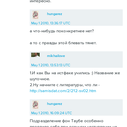
интересно.
hungarez
May 1 2010, 13:36:17 UTC
а что-нибудь поконкретнее нет?
а то с правды этой блевать тянет.
mikhailove
May 1 2010, 13:53:13 UTC
1.И как Вы на истфаке учились :) Название же
шуточное.
2.Ну начните с литературы, что ли -
http://samisdat.com/2/212-sv02.htm
hungarez
May 1 2010, 16:09:24 UTC
Подразделение фон Таубе особенно
проявило себя при осеннем наступлении на