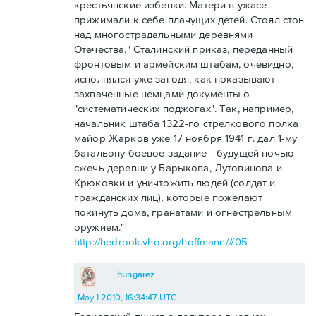
крестьянские избенки. Матери в ужасе
прижимали к себе плачущих детей. Стоял стон
над многострадальными деревнями
Отечества." Сталинский приказ, переданный
фронтовым и армейским штабам, очевидно,
исполнялся уже загодя, как показывают
захваченные немцами документы о
"систематических поджогах". Так, например,
начальник штаба 1322-го стрелкового полка
майор Жарков уже 17 ноября 1941 г. дал 1-му
батальону боевое задание - будущей ночью
сжечь деревни у Барыкова, Лутовинова и
Крюковки и уничтожить людей (солдат и
гражданских лиц), которые пожелают
покинуть дома, гранатами и огнестрельным
оружием."
http://hedrook.vho.org/hoffmann/#05
hungarez
May 1 2010, 16:34:47 UTC