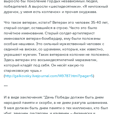
выросло бы поколение гордых независимых людей,
победителей. А выросли «шестидесятники». «Я ничтожный
дурачок, у меня есть колпачок» и прочая окуджава.
Что такое ветеран, кстати? Ветеран это человек 35-40 лет,
старый солдат, оставшийся в строю. Часто это было
почётное именование. Старый солдат-артиллерист
именовался ветеран-бомбардир, ему были положены
особые нашивки. Это сильный мужественный человек с
сединой на висках, со шрамами, которые, как известно,
украшают мужчин. Таких ветеранов колонии не положено.
Здесь ветеран это восьмидесятилетний маразматик,
который кладёт под себя. Он несёт какую-то
стариковскую чушь.»
(
http://galkovsky.livejournal.com/149787.html?page=5
)
***
И в виде заключения: "День Победы должен быть днем
народной памяти и скорби, а не днем разгула шовинизма.
9 мая должен быть днем памяти о тех миллионах, кто был
убит, замучен, растерзан, и изувечен – физически и