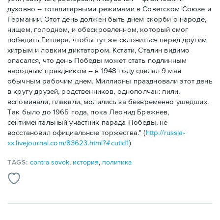
духовно – тоталитарными режимами в Советском Союзе и
Германии. Этот день должен быть днем скорби о народе,
нищем, голодном, и обескровленном, который смог
победить Гитлера, чтобы тут же склониться перед другим
хитрым и ловким диктатором. Кстати, Сталин видимо
опасался, что день Победы может стать подлинным
народным праздником – в 1948 году сделал 9 мая
обычным рабочим днем. Миллионы праздновали этот день
в кругу друзей, родственников, однополчан: пили,
вспоминали, плакали, молились за безвременно ушедших.
Так было до 1965 года, пока Леонид Брежнев,
сентиментальный участник парада Победы, не
восстановил официальные торжества." (
http://russia-
xx.livejournal.com/83623.html?#cutid1
)
TAGS:
contra sovok
,
история
,
политика