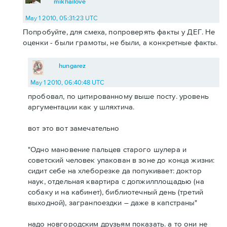
mikhailove
May 1 2010, 05:31:23 UTC
Попробуйте, для смеха, попроверять факты у ДЕГ. Не
оценки - были грамоты, не были, а конкретные факты.
hungarez
May 1 2010, 06:40:48 UTC
пробовал, по цитированному выше посту. уровень
аргументации как у шляхтича.
вот это вот замечательно
"Одно мановение пальцев старого шулера и
советский человек упакован в зоне до конца жизни:
сидит себе на хлеборезке да попукивает: доктор
наук, отдельная квартира с допжилплощадью (на
собаку и на кабинет), библиотечный день (третий
выходной), загранпоездки – даже в капстраны"
надо новгородским друзьям показать. а то они не