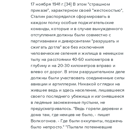
17 ноября 1941 г.[34] В этом "страшном
приказе", характерном своей "жестокостью",
Сталин распорядился сформировать в
каждом полку особые поджигательские
команды, которые и в случае вынужденного
отступления должны были совместно с
партизанами и диверсантами "разрушать и
сжигать дотла" все без исключения
человеческие селения и жилища в немецком
тылу на расстоянии 40-60 километров в
глубину и на 20-30 километров вправо и
влево от дорог. В этом разрушительном деле
должны были участвовать соединенные силы
авиации и артиллерии. Никакой оглядки на
жившее ведь и здесь население, лишавшееся
своего последнего убежища и изгонявшееся
в ледяные заснеженные пустыни, не
предусматривалось. "Ведь горели деревни и
дома там, где немцев не было, - пишет
Волкогонов. - Где были оккупанты, поджечь
было непросто." "Пылали потемневшие