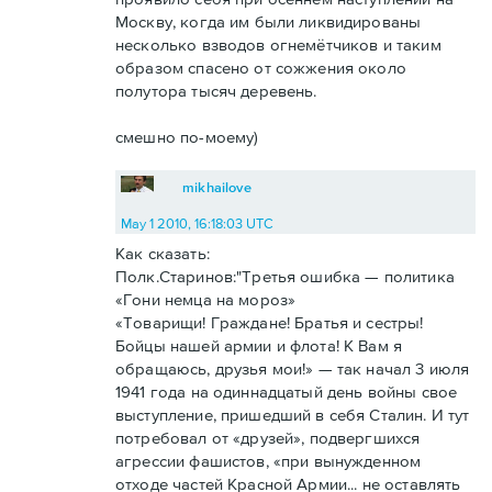
Москву, когда им были ликвидированы
несколько взводов огнемётчиков и таким
образом спасено от сожжения около
полутора тысяч деревень.
смешно по-моему)
mikhailove
May 1 2010, 16:18:03 UTC
Как сказать:
Полк.Старинов:"Третья ошибка — политика
«Гони немца на мороз»
«Товарищи! Граждане! Братья и сестры!
Бойцы нашей армии и флота! К Вам я
обращаюсь, друзья мои!» — так начал 3 июля
1941 года на одиннадцатый день войны свое
выступление, пришедший в себя Сталин. И тут
потребовал от «друзей», подвергшихся
агрессии фашистов, «при вынужденном
отходе частей Красной Армии... не оставлять