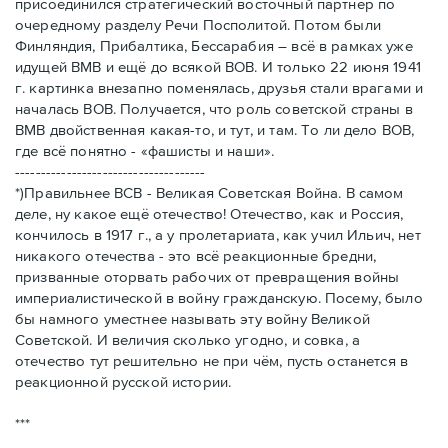
присоединился стратегический восточный партнёр по
очередному разделу Речи Посполитой. Потом были
Финляндия, Прибалтика, Бессарабия – всё в рамках уже
идущей ВМВ и ещё до всякой ВОВ. И только 22 июня 1941
г. картинка внезапно поменялась, друзья стали врагами и
началась ВОВ. Получается, что роль советской страны в
ВМВ двойственная какая-то, и тут, и там. То ли дело ВОВ,
где всё понятно - «фашисты и наши».
-------------------------------------
*)Правильнее ВСВ - Великая Советская Война. В самом
деле, ну какое ещё отечество! Отечество, как и Россия,
кончилось в 1917 г., а у пролетариата, как учил Ильич, нет
никакого отечества - это всё реакционные бредни,
призванные оторвать рабочих от превращения войны
империалистической в войну гражданскую. Посему, было
бы намного уместнее называть эту войну Великой
Советской. И величия сколько угодно, и совка, а
отечество тут решительно не при чём, пусть останется в
реакционной русской истории.
***