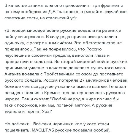
В качестве занимательного приложения - три фрагмента
на тему «победы» из Д.Е.Галковского (мотайте, случайные
советские гости, на сталинский ус):
«В первой мировой войне русские воевали на равных и
войну выигрывали. В силу ряда причин выигрывали в
одиночку, с разгромным счётом. Это обстоятельство не
понравилось. Так не понравилось, что Россию
неуспешные союзники предали, выкололи глаза и
превратили в колонию. Во второй мировой войне русские
принимали участие в качестве дешёвого пушечного мяса.
Антанта воевала с Тройственным союзом до последнего
русского солдата. Россия потеряла 27 миллионов человек,
больше чем все другие участники вместе взятые. Генерал-
резидент поднял в Кремле тост за терпеливость русского
народа. Так и сказал: "Любой народ в мире погнал бы
таких подонков, как мы, поганой метлой. А русские
терпели и терпят. Ура!"
Но всё-таки... Всё-таки нервишки кое у кого стали
пошаливать. МАСШТАБ русские показали особый.