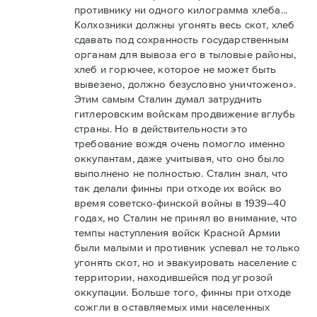
противнику ни одного килограмма хлеба...
Колхозники должны угонять весь скот, хлеб
сдавать под сохранность государственным
органам для вывоза его в тыловые районы,
хлеб и горючее, которое не может быть
вывезено, должно безусловно уничтожено».
Этим самым Сталин думал затруднить
гитлеровским войскам продвижение вглубь
страны. Но в действительности это
требование вождя очень помогло именно
оккупантам, даже учитывая, что оно было
выполнено не полностью. Сталин знал, что
так делали финны при отходе их войск во
время советско-финской войны в 1939–40
годах, но Сталин не принял во внимание, что
темпы наступления войск Красной Армии
были малыми и противник успевал не только
угонять скот, но и эвакуировать население с
территории, находившейся под угрозой
оккупации. Больше того, финны при отходе
сожгли в оставляемых ими населенных