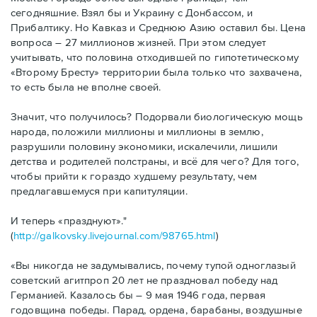
сегодняшние. Взял бы и Украину с Донбассом, и
Прибалтику. Но Кавказ и Среднюю Азию оставил бы. Цена
вопроса – 27 миллионов жизней. При этом следует
учитывать, что половина отходившей по гипотетическому
«Второму Бресту» территории была только что захвачена,
то есть была не вполне своей.
Значит, что получилось? Подорвали биологическую мощь
народа, положили миллионы и миллионы в землю,
разрушили половину экономики, искалечили, лишили
детства и родителей полстраны, и всё для чего? Для того,
чтобы прийти к гораздо худшему результату, чем
предлагавшемуся при капитуляции.
И теперь «празднуют»."
(
http://galkovsky.livejournal.com/98765.html
)
«Вы никогда не задумывались, почему тупой одноглазый
советский агитпроп 20 лет не праздновал победу над
Германией. Казалось бы – 9 мая 1946 года, первая
годовщина победы. Парад, ордена, барабаны, воздушные