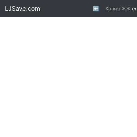
LJSave.com
⬅
Копия ЖЖ
en