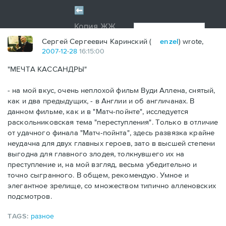
Сергей Сергеевич Каринский (
enzel
) wrote,
2007
-
12
-
28
16:15:00
"МЕЧТА КАССАНДРЫ"
- на мой вкус, очень неплохой фильм Вуди Аллена, снятый,
как и два предыдущих, - в Англии и об англичанах. В
данном фильме, как и в "Матч-пойнте", исследуется
раскольниковская тема "переступления". Только в отличие
от удачного финала "Матч-пойнта", здесь развязка крайне
неудачна для двух главных героев, зато в высшей степени
выгодна для главного злодея, толкнувшего их на
преступление и, на мой взгляд, весьма убедительно и
точно сыгранного. В общем, рекомендую. Умное и
элегантное зрелище, со множеством типично алленовских
подсмотров.
TAGS:
разное