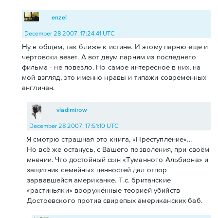
enzel
December 28 2007, 17:24:41 UTC
Ну в общем, так ближе к истине. И этому парню еще и
чертовски везет. А вот двум парням из последнего
фильма - не повезло. Но самое интересное в них, на
мой взгляд, это именно нравы и типажи современных
англичан.
vladimirow
December 28 2007, 17:51:10 UTC
Я смотрю страшная это книга, «Преступление»...
Но всё же останусь, с Вашего позволения, при своём
мнении. Что достойный сын «Туманного Альбиона» и
защитник семейных ценностей дал отпор
зарвавшейся американке. Т.с. британские
«растиньяки» вооружённые теорией убийств
Достоевского против свирепых американских баб.