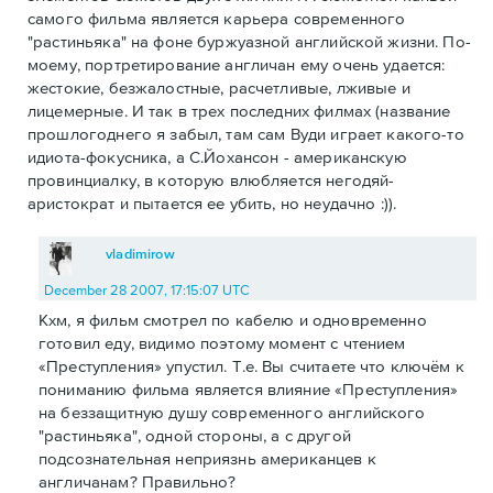
самого фильма является карьера современного
"растиньяка" на фоне буржуазной английской жизни. По-
моему, портретирование англичан ему очень удается:
жестокие, безжалостные, расчетливые, лживые и
лицемерные. И так в трех последних филмах (название
прошлогоднего я забыл, там сам Вуди играет какого-то
идиота-фокусника, а С.Йохансон - американскую
провинциалку, в которую влюбляется негодяй-
аристократ и пытается ее убить, но неудачно :)).
vladimirow
December 28 2007, 17:15:07 UTC
Кхм, я фильм смотрел по кабелю и одновременно
готовил еду, видимо поэтому момент с чтением
«Преступления» упустил. Т.е. Вы считаете что ключём к
пониманию фильма является влияние «Преступления»
на беззащитную душу современного английского
"растиньяка", одной стороны, а с другой
подсознательная неприязнь американцев к
англичанам? Правильно?