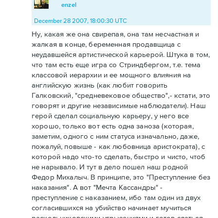
enzel
December 28 2007, 18:00:30 UTC
Ну, какая же она свирепая, она там несчастная и
жалкая в конце, беременная продавщица с
неудавшейся артистической карьерой. Штука в том,
что там есть еще игра со Стриндбергом, т.е. тема
классовой иерархии и ее мощного влияния на
английскую жизнь (как любит говорить
Галковский, "средневековое общество",- кстати, это
говорят и другие независимые наблюдатели). Наш
герой сделал социальную карьеру, у него все
хорошо, только вот есть одна заноза (которая,
заметим, одного с ним статуса изначально, даже,
пожалуй, повыше - как любовница аристократа), с
которой надо что-то сделать, быстро и чисто, чтоб
не нарывало. И тут в дело пошел наш родной
Федор Михалыч. В принципе, это "Преступление без
наказания". А вот "Мечта Кассандры" -
преступление с наказанием, ибо там один из двух
согласившихся на убийство начинает мучиться
раскольниковскими угрызениями и готов сдаться