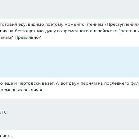
отовил еду, видимо поэтому момент с чтением «Преступления» у
я» на беззащитную душу современного английского "растиньяк
чанам? Правильно?
ю еще и чертовски везет. А вот двум парням из последнего фил
временных англичан.
 UTC
ие»...