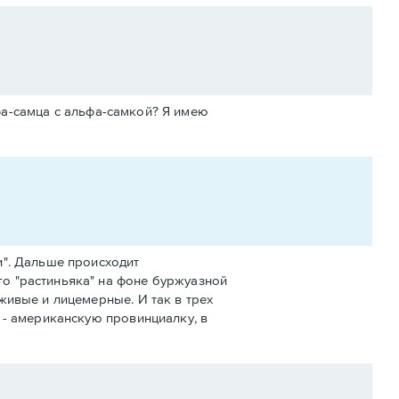
ьфа-самца с альфа-самкой? Я имею
и". Дальше происходит
о "растиньяка" на фоне буржуазной
живые и лицемерные. И так в трех
 - американскую провинциалку, в