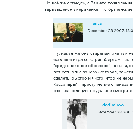
Но всё же останусь, с Вашего позволения
зарвавшейся американке. Т.с. британски
enzel
December 28 2007, 18:
Ну, какая же она свирепая, она там 
есть еще игра со Стриндбергом, т.е.
"средневековое общество",- кстати, 
вот есть одна заноза (которая, замет
сделать, быстро и чисто, чтоб не нар
Кассандры" - преступление с наказан
сдаться полиции, но дальше смотрите с
vladimirow
December 28 2007,