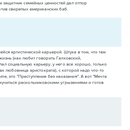
 и защитник семейных ценностей дал отпор
отив свирепых американских баб.
ейся артистической карьерой. Штука в том, что там
жизнь (как любит говорить Галковский,
лал социальную карьеру, у него все хорошо, только
как любовница аристократа), с которой надо что-то
пе, это "Преступление без наказания". А вот "Мечта
т мучиться раскольниковскими угрызениями и готов