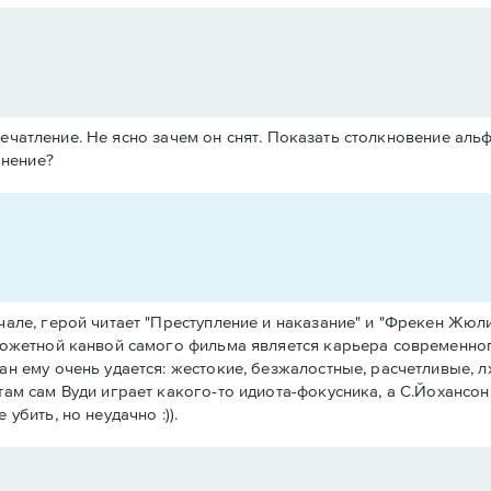
печатление. Не ясно зачем он снят. Показать столкновение ал
мнение?
чале, герой читает "Преступление и наказание" и "Фрекен Жюл
сюжетной канвой самого фильма является карьера современног
н ему очень удается: жестокие, безжалостные, расчетливые, л
ам сам Вуди играет какого-то идиота-фокусника, а С.Йохансон
убить, но неудачно :)).