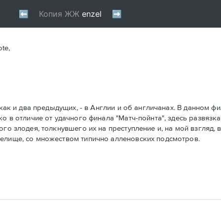
ote,
как и два предыдущих, - в Англии и об англичанах. В данном фил
о в отличие от удачного финала "Матч-пойнта", здесь развязка
го злодея, толкнувшего их на преступление и, на мой взгляд, 
релище, со множеством типично алленовских подсмотров.