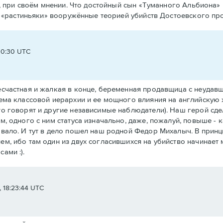
, при своём мнении. Что достойный сын «Туманного Альбиона»
е «растиньяки» вооружённые теорией убийств Достоевского пр
00:30 UTC
несчастная и жалкая в конце, беременная продавщица с неудавш
 тема классовой иерархии и ее мощного влияния на английскую 
это говорят и другие независимые наблюдатели). Наш герой сде
им, одного с ним статуса изначально, даже, пожалуй, повыше - 
ывало. И тут в дело пошел наш родной Федор Михалыч. В принци
ием, ибо там один из двух согласившихся на убийство начинае
ами :).
 18:23:44 UTC