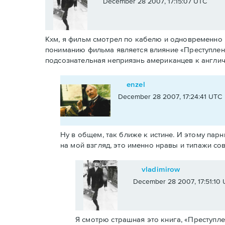
December 28 2007, 17:15:07 UTC
Кхм, я фильм смотрел по кабелю и одновременно г
пониманию фильма является влияние «Преступлени
подсознательная неприязнь американцев к англи
enzel
December 28 2007, 17:24:41 UTC
Ну в общем, так ближе к истине. И этому парн
на мой взгляд, это именно нравы и типажи со
vladimirow
December 28 2007, 17:51:10
Я смотрю страшная это книга, «Преступлен