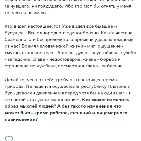
минувшего, ни грядущего. Ибо кто мог бы отнять у меня
то, чего я не имею
Кто видел настоящее, тот Уже видел все бывшее и
будущее... Все однородно и единообразно. Какая частица
безмерного и беспредельного времени уделена каждому
из нас? Время человеческой жизни - миг, ощущение -
смутно, строение тела - бренно, душа - неустойчива, судьба
- загадочна, слава - недостоверна, жизнь - борьба и
странствие по чужбине, посмертная слава - забвение...
Делай то, чего от тебя требует в настоящее время
природа. Не надейся осуществить республику Платона и
будь доволен движением вперед хотя бы на один шаг - и
не считай этот успех маловажным.
Кто может изменить
образ мыслей людей? А без такого изменения что
может быть. кроме рабства, стенаний и лицемерного
повиновения?