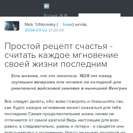
Nick 'Uhtomsky (
hvac
) wrote,
2008
-
03
-
02
21:20:00
Простой рецепт счастья -
считать каждое мгновение
своей жизни последним
Есть мнение, что это писалось 1828 лет назад
скучными вечерами или ночами на холодной для
римлянина войсковой зимовке в нынешней Венгрии
Все следует делать, обо всем говорить и помышлять так,
как будто каждое мгновение может оказаться для тебя
последним Самая продолжительная жизнь ничем не
отличается от самой краткой Ведь настоящее для всех
равно, а следовательно, равны и потери - и сводятся они
всего-навсего к мгновению. Никто не может лишиться ни