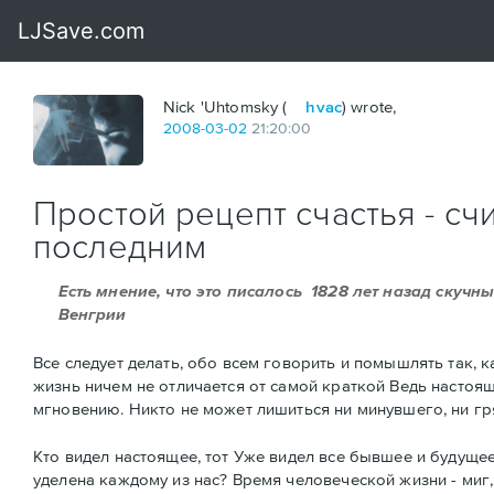
Nick 'Uhtomsky (
hvac
) wrote,
2008
-
03
-
02
21:20:00
Простой рецепт счастья - с
последним
Есть мнение, что это писалось 1828 лет назад ску
Венгрии
Все следует делать, обо всем говорить и помышлять так,
жизнь ничем не отличается от самой краткой Ведь настояще
мгновению. Никто не может лишиться ни минувшего, ни гря
Кто видел настоящее, тот Уже видел все бывшее и будуще
уделена каждому из нас? Время человеческой жизни - миг, о