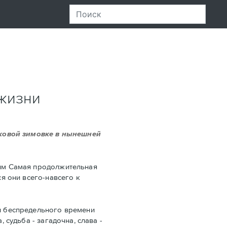
 жизни
сковой зимовке в нынешней
дним Самая продолжительная
ся они всего-навсего к
 и беспредельного времени
 судьба - загадочна, слава -