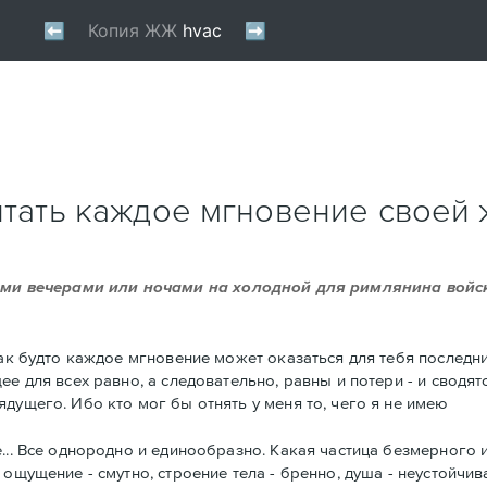
читать каждое мгновение своей
чными вечерами или ночами на холодной для римлянина вой
 как будто каждое мгновение может оказаться для тебя после
е для всех равно, а следовательно, равны и потери - и сводят
дущего. Ибо кто мог бы отнять у меня то, чего я не имею
е... Все однородно и единообразно. Какая частица безмерного
щущение - смутно, строение тела - бренно, душа - неустойчива,