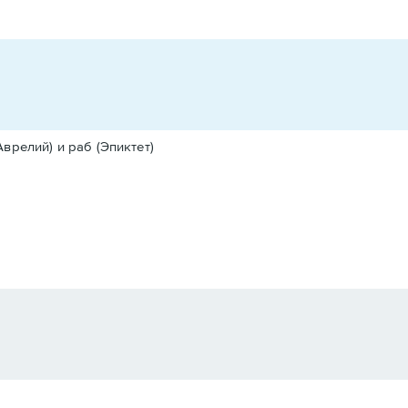
врелий) и раб (Эпиктет)