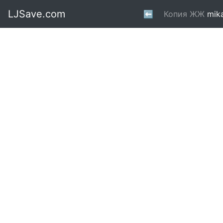
LJSave.com
⬅
Копия ЖЖ
mik