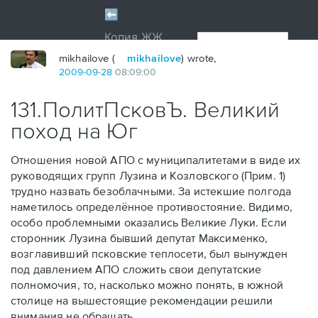
mikhailove (
mikhailove
) wrote,
2009
-
09
-
28
08:09:00
131.ПолитПсковЪ. Великий
поход на Юг
Отношения новой АПО с муниципалитетами в виде их
руководящих групп Лузина и Козловского (Прим. 1)
трудно назвать безоблачными. За истекшие полгода
наметилось определённое противостояние. Видимо,
особо проблемными оказались Великие Луки. Если
сторонник Лузина бывший депутат Максименко,
возглавивший псковские теплосети, был вынужден
под давлением АПО сложить свои депутатские
полномочия, то, насколько можно понять, в южной
столице на вышестоящие рекомендации решили
внимания не обращать.