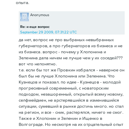
опыта.
Anonymous
Re: и еще вопрос
September 29 2009, 07:31:22 UTC
да нет, вопрос не про выбраных-невыбранных
губернаторов, а про губернаторов из бизнеса и не
из бизнеса. вопрос - почему у Хлопонина и
Зеленина дела ничем не лучше чем у их соседей???
вот что непонятно.
т.е. если бы тот же Провкин избрался - наверное он
был бы не лучше Хлопонина или Зеленина. Что
Кузнецов и показал. по идее - Кузнецов - молодой
прогресивный современный, с новаторским
подходом, незашоренный, открытый всему новому,
селфмейдмен, не арстерявшийся в изменившийся
ситуации, сумевший в рынке достичь много. но стал
на регион, и все - сник, растерялся, ничего не смог.
Также и Хлопонин и Зеленин и Ищенко в
Волгограде. Но несмотря на их отрцательный опыт