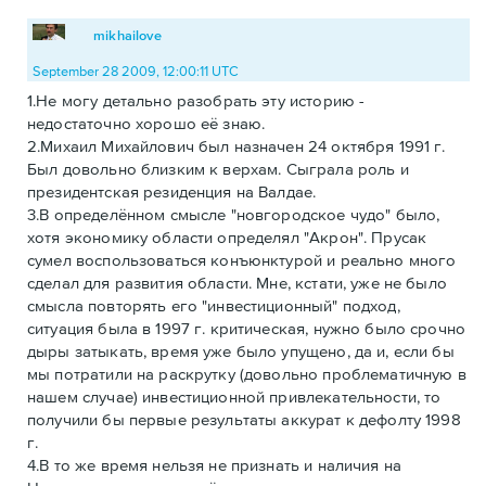
mikhailove
September 28 2009, 12:00:11 UTC
1.Не могу детально разобрать эту историю -
недостаточно хорошо её знаю.
2.Михаил Михайлович был назначен 24 октября 1991 г.
Был довольно близким к верхам. Сыграла роль и
президентская резиденция на Валдае.
3.В определённом смысле "новгородское чудо" было,
хотя экономику области определял "Акрон". Прусак
сумел воспользоваться конъюнктурой и реально много
сделал для развития области. Мне, кстати, уже не было
смысла повторять его "инвестиционный" подход,
ситуация была в 1997 г. критическая, нужно было срочно
дыры затыкать, время уже было упущено, да и, если бы
мы потратили на раскрутку (довольно проблематичную в
нашем случае) инвестиционной привлекательности, то
получили бы первые результаты аккурат к дефолту 1998
г.
4.В то же время нельзя не признать и наличия на