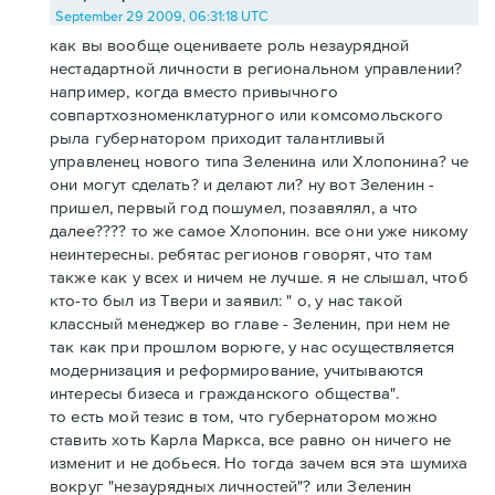
September 29 2009, 06:31:18 UTC
как вы вообще оцениваете роль незаурядной
нестадартной личности в региональном управлении?
например, когда вместо привычного
совпартхозноменклатурного или комсомольского
рыла губернатором приходит талантливый
управленец нового типа Зеленина или Хлопонина? че
они могут сделать? и делают ли? ну вот Зеленин -
пришел, первый год пошумел, позавялял, а что
далее???? то же самое Хлопонин. все они уже никому
неинтересны. ребятас регионов говорят, что там
также как у всех и ничем не лучше. я не слышал, чтоб
кто-то был из Твери и заявил: " о, у нас такой
классный менеджер во главе - Зеленин, при нем не
так как при прошлом ворюге, у нас осуществляется
модернизация и реформирование, учитываются
интересы бизеса и гражданского общества".
то есть мой тезис в том, что губернатором можно
ставить хоть Карла Маркса, все равно он ничего не
изменит и не добьеся. Но тогда зачем вся эта шумиха
вокруг "незаурядных личностей"? или Зеленин