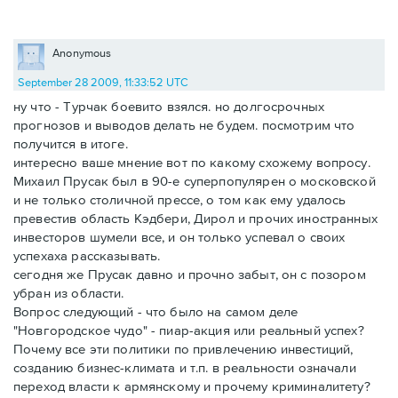
Anonymous
September 28 2009, 11:33:52 UTC
ну что - Турчак боевито взялся. но долгосрочных
прогнозов и выводов делать не будем. посмотрим что
получится в итоге.
интересно ваше мнение вот по какому схожему вопросу.
Михаил Прусак был в 90-е суперпопулярен о московской
и не только столичной прессе, о том как ему удалось
превестив область Кэдбери, Дирол и прочих иностранных
инвесторов шумели все, и он только успевал о своих
успехаха рассказывать.
сегодня же Прусак давно и прочно забыт, он с позором
убран из области.
Вопрос следующий - что было на самом деле
"Новгородское чудо" - пиар-акция или реальный успех?
Почему все эти политики по привлечению инвестиций,
созданию бизнес-климата и т.п. в реальности означали
переход власти к армянскому и прочему криминалитету?