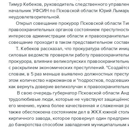
Тимур Кебеков, руководитель следственного управлен
начальник УФСИН по Псковской области Юрий Лымарь 
неудовлетворительной.
Открыл совещание прокурор Псковской области Тимур
правоохранительных органов состоянием преступности 
интересов администрации области и правоохранительн
совещание проходит в таком представительном составе
Т. Кебеков рассказал, что прокуратура области иниц
силовых ведомств проверяли работу правоохранитель
прокурора, влияние великолукских правоохранительны
с раскрытием экономических преступлений. "Создаётся
словам, в 5 раз меньше выявлено должностных престу
этом количество наркоманов и "подростков, подсевших 
как вернуть доверие великолучан к правоохранительн
В свою очередь губернатор Псковской области Андрей
трудолюбивые люди, которые не чувствуют защищённост
его мнению, нужна более качественная и слаженная ра
также обеспокоена состоянием дел в ЖКХ южной столи
кирпичного завода, которое провернул один предприни
до банкротства способом завладения муниципальным и