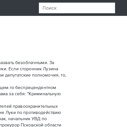
назвать безоблачными. За
ки. Если сторонник Лузина
и депутатские полномочия, то,
щем-то беспрецендентном
ама за себя: "Криминальную
телей правоохранительных
ие Луки по противодействию
чак, начальник УВД по
 прокурор Псковской области