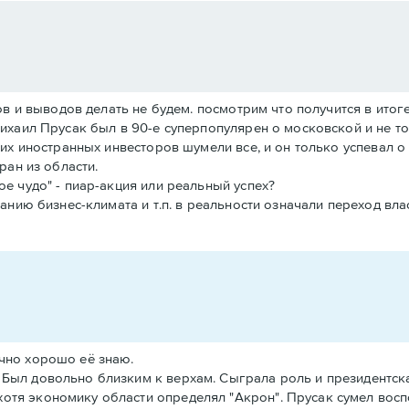
в и выводов делать не будем. посмотрим что получится в итоге
ихаил Прусак был в 90-е суперпопулярен о московской и не то
их иностранных инвесторов шумели все, и он только успевал о 
ран из области.
е чудо" - пиар-акция или реальный успех?
анию бизнес-климата и т.п. в реальности означали переход вл
очно хорошо её знаю.
. Был довольно близким к верхам. Сыграла роль и президентск
хотя экономику области определял "Акрон". Прусак сумел вос