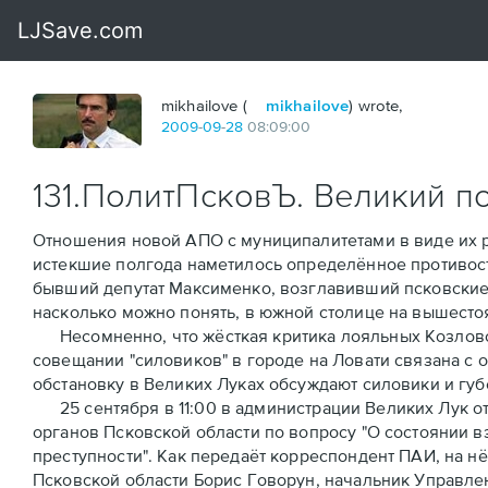
mikhailove (
mikhailove
) wrote,
2009
-
09
-
28
08:09:00
131.ПолитПсковЪ. Великий п
Отношения новой АПО с муниципалитетами в виде их р
истекшие полгода наметилось определённое противос
бывший депутат Максименко, возглавивший псковские 
насколько можно понять, в южной столице на вышест
Несомненно, что жёсткая критика лояльных Козловс
совещании "силовиков" в городе на Ловати связана с
обстановку в Великих Луках обсуждают силовики и гу
25 сентября в 11:00 в администрации Великих Лук 
органов Псковской области по вопросу "О состоянии 
преступности". Как передаёт корреспондент ПАИ, на н
Псковской области Борис Говорун, начальник Управле