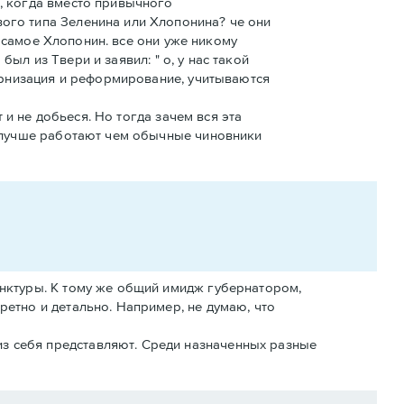
, когда вместо привычного
ого типа Зеленина или Хлопонина? че они
е самое Хлопонин. все они уже никому
был из Твери и заявил: " о, у нас такой
ернизация и реформирование, учитываются
 и не добьеся. Но тогда зачем вся эта
и лучше работают чем обычные чиновники
юнктуры. К тому же общий имидж губернатором,
ретно и детально. Например, не думаю, что
из себя представляют. Среди назначенных разные