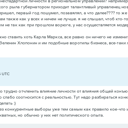
нестадартной личности в региональном управлении? например
ого рыла губернатором приходит талантливый управленец нов
 пришел, первый год пошумел, позавялял, а что далее???? то ж
м также как у всех и ничем не лучше. я не слышал, чтоб кто-то 
нем не так как при прошлом ворюге, у нас осуществляется мод
жно ставить хоть Карла Маркса, все равно он ничего не изменит
 Зеленин Хлопонин и им подобные воротилы бизнеса, все-так
5 UTC
сто трудно отчленить влияние личности от влияния общей конъ
о слабо соотносится с реальностью. Тут надо разбираться конк
елать :)
ез конкурентные выборы уже тем самым как правило кое-что 
кватных, но обычно у них нет политического опыта.