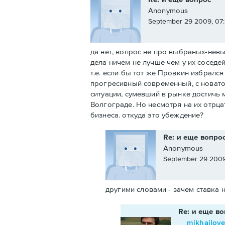
Anonymous
September 29 2009, 07:
да нет, вопрос не про выбраных-невы
дела ничем не лучше чем у их соседей
т.е. если бы тот же Провкин избрался
прогресивный современный, с новато
ситуации, сумевший в рынке достичь м
Волгограде. Но несмотря на их отрц
бизнеса. откуда это убеждение?
Re: и еще вопро
Anonymous
September 29 2009
другими словами - зачем ставка 
Re: и еще в
mikhailov