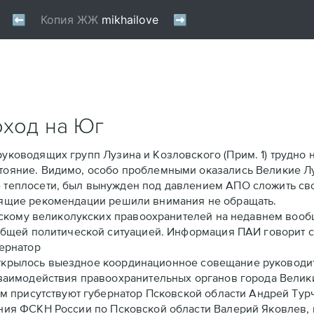
оход на Юг
уководящих групп Лузина и Козловского (Прим. 1) трудно 
тояние. Видимо, особо проблемными оказались Великие Лу
теплосети, был вынужден под давлением АПО сложить сво
оящие рекомендации решили внимания не обращать.
кому великолукских правоохранителей на недавнем вооб
 общей политической ситуацией.
Информация ПАИ говорит с
бернатор
открылось выездное координационное совещание руководи
взаимодействия правоохранительных органов города Велик
ём присутствуют губернатор Псковской области Андрей Тур
ния ФСКН России по Псковской области Валерий Яковлев,