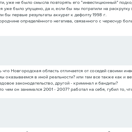
ти, уже не было смысла повторять его "инвестиционный" подход
я уже было упущено, да и, если бы мы потратили на раскрутк
ли бы первые результаты аккурат к дефолту 1998 г.
вгородчине определённого негатива, связанного с чересчур б
ть что Новгородская область отличается от соседей своими ин
мы оказываемся в иной реальности? или там все также как и ве
редовое законодательство, другой - криминал и бандиты?
то чем он занимался 2001 - 2007? работал на себя, губил то, чт