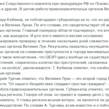
ия Следственного комитета при прокуратуре РФ по Псковс
и другие. В целом работа правоохранительных органов Ве
 Кебеков, он поблагодарил губернатора за то, что он ра
в Великих Луках. По его словам, это свидетельствует об а
ых органов. Главный прокурор области подчеркнул, что 
, как выездное. И для этого имеются веские основания.
иировала проверку: в течение нескольких дней совместно
ных органов Великих Лук. Результаты оказались неутешит
х органов на снижение преступности в городе минимальное
 такое впечатление, что ОБЭП здесь вообще не существует"
плений, сократилось количество преступлений, связанных 
на колёса", увеличивается. Т. Кебеков отметил, что необх
ым органам.
 Турчак отметил, что Великие Луки — это второй город П
и. "От нашего бездействия страдают простые граждане", -
бота правоохранительных органов. Губернатор отметил, ч
цы региона. Говоря об этом, он привёл в пример дело с 
матель. У главы региона возник вопрос, не является ли 
муществом. По словам А. Турчака, всем известно и о побо