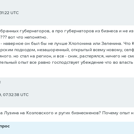
31:22 UTC
бранных губернаторов, а про губернаторов из бизнеса и не из
??? вот что непонятно.
 - наверное он был бы не лучше Хлопонина или Зеленина. Что К
рским подходом, незашоренный, открытый всему новому, сел
ного. но стал на регион, и все - сник, растерялся, ничего не 
ательный опыт все равно господствует убеждение что во власт
с
, 07:32:38 UTC
на Лузина на Козловского и ругих бизнесменов? Почему опыт н
опрос
e