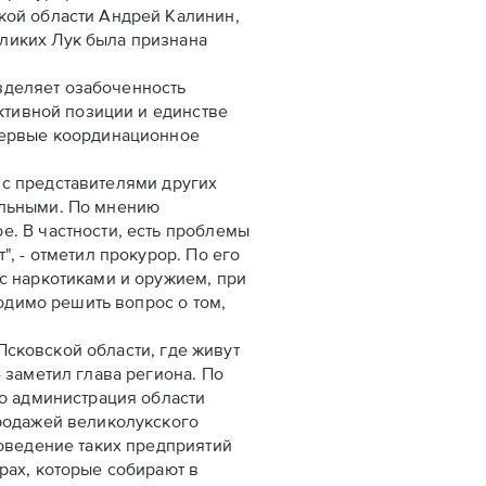
кой области Андрей Калинин,
ликих Лук была признана
зделяет озабоченность
ктивной позиции и единстве
впервые координационное
 с представителями других
ельными. По мнению
. В частности, есть проблемы
, - отметил прокурор. По его
с наркотиками и оружием, при
одимо решить вопрос о том,
сковской области, где живут
 заметил глава региона. По
то администрация области
продажей великолукского
доведение таких предприятий
рах, которые собирают в