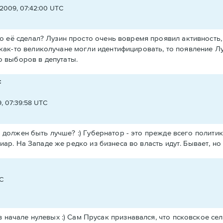
2009, 07:42:00 UTC
то её сделал? Лузин просто очень вовремя проявил активность,
как-то великолучане могли идентифицировать, то появление Л
о выборов в депутаты.
с
, 07:39:58 UTC
 должен быть лучше? :) Губернатор - это прежде всего политик
иар. На Западе же редко из бизнеса во власть идут. Бывает, н
C
 начале нулевых :) Сам Прусак признавался, что псковское се