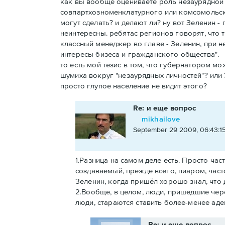
как вы вообще оцениваете роль незаурядной 
совпартхозноменклатурного или комсомольск
могут сделать? и делают ли? ну вот Зеленин -
неинтересны. ребятас регионов говорят, что та
классный менеджер во главе - Зеленин, при 
интересы бизеса и гражданского общества".
то есть мой тезис в том, что губернатором мо
шумиха вокруг "незаурядных личностей"? или
просто глупое население не видит этого?
Re: и еще вопрос
mikhailove
September 29 2009, 06:43:1
1.Разница на самом деле есть. Просто ча
создаваемый, прежде всего, пиаром, част
Зеленин, когда пришёл хорошо знал, что д
2.Вообще, в целом, люди, пришедшие чер
люди, стараются ставить более-менее аде
Re: и еще вопрос