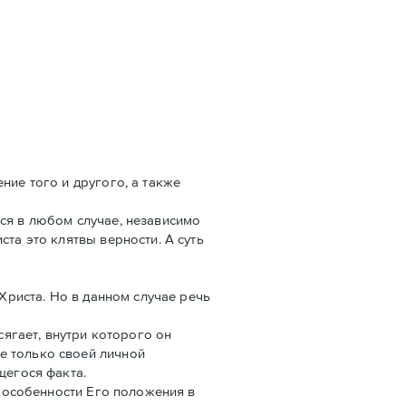
ние того и другого, а также
тся в любом случае, независимо
та это клятвы верности. А суть
Христа. Но в данном случае речь
сягает, внутри которого он
е только своей личной
щегося факта.
е особенности Его положения в