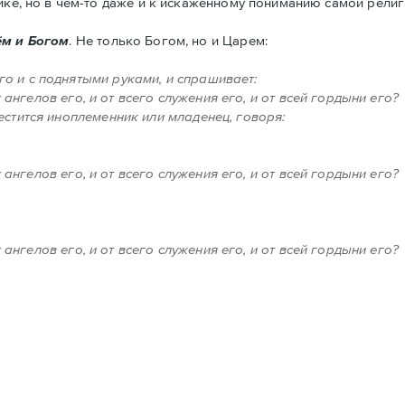
ике, но в чем-то даже и к искаженному пониманию самой религ
м и Богом
. Не только Богом, но и Царем:
о и с поднятыми руками, и спрашивает:
х ангелов его, и от всего служения его, и от всей гордыни его?
естится иноплеменник или младенец, говоря:
х ангелов его, и от всего служения его, и от всей гордыни его?
х ангелов его, и от всего служения его, и от всей гордыни его?