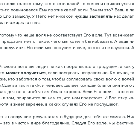
 волю только тому, кто в хоть какой-то степени прикоснулся к
о-то повиновался Ему против своей воли. Зачем это? Ведь в 
о Его замыслу. У Него нет никакой нужды
заставлять
нас делат
л и ожидал от нас.
отому что наша воля не соответствует Его воле. Тут возника
предстоит нечто такое, чего мы хотели бы избежать. А ведь н
о получится. Но если мы поступим иначе, то это и не случится. 
ей, слово Бога выглядит не как пророчество о грядущем, а как 
что
может получиться
, если поступать неправильно. Конечно, 
же, кто заботится о том, чтобы согласовать свою волю с воле
Сделай так и так!», и человек делает, ожидая благоприятного 
ак для того, чтобы нам было хорошо. Ведь Его воля – это и е
 в том, понравится ли нам то, что нам предстоит. И Бог открыв
отя и знает заранее, в каких случаях Его не послушают.
едет к наилучшим результатам в будущем для тебя же самого. Н
 – это в чистом виде благодеяние. Следуя Его воле, мы фактиче