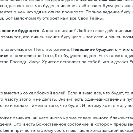
подь знает всё, что будет, а человек либо знает будущее лишь
ывается о нём исходя из опыта прошлого. Полное ведение буду
и, Бог мало-помалу откроет нам все Свои Тайны.
а знание будущего
. А как же иначе? Любое наше действие име
Потому тот, кто лишен знания будущего – тот слеп и лишен во
с в зависимое от Него положение.
Неведение будущего – это 
ися
в водительстве Того, Кто будущее ведает. Есть только оди
во Господь Иисус Христос оставляет за собой, что и делает Е
вместить со свободной волей. Если я знаю все, что будет, то я
то я могу этого и не делать. Значит, есть один-единственный пу
то и желаю - именно того, что будет. И потому хотя я могу пос
может означать ни чего иного кроме совершенного блаженства
дения. Это и есть Божественное состояние, в котором пребывае
е. Быть причастным этому состоянию- цель христианской аскез