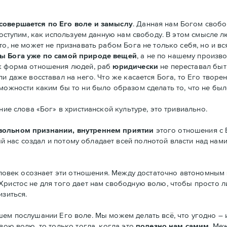
совершается по Его воле и замыслу
. Данная нам Богом свобо
 поступим, как используем данную нам свободу. В этом смысле
то, не может не признавать рабом Бога не только себя, но и в
ы Бога уже по самой природе вещей
, а не по нашему произв
ак форма отношения людей, раб
юридически
не переставал быт
и даже восставал на него. Что же касается Бога, то Его творе
зможности каким бы то ни было образом сделать то, что не бы
ние слова «Бог» в христианской культуре, это тривиально.
вольном признании, внутреннем приятии
этого отношения с Б
й нас создал и потому обладает всей полнотой власти над нами
человек осознает эти отношения. Между достаточно автономным
ристос не для того дает нам свободную волю, чтобы просто л
изиться.
ем послушании Его воле. Мы можем делать всё, что угодно – 
вою волю, то только тогда, когда это
полезно нам самим
. Ме