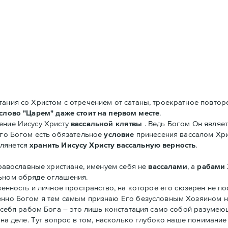
ания со Христом с отречением от сатаны, троекратное повторе
слово "Царем" даже стоит на первом месте
.
ение Иисусу Христу
вассальной клятвы
. Ведь Богом Он являе
Его Богом есть обязательное
условие
принесения вассалом Хрис
клянется
хранить Иисусу Христу вассальную верность
.
 православные христиане, именуем себя не
вассалами
, а
рабами
льном обряде оглашения.
венность и личное пространство, на которое его сюзерен не по
менно Богом я тем самым признаю Его безусловным Хозяином н
е себя рабом Бога – это лишь констатация само собой разумею
ь на деле. Тут вопрос в том, насколько глубоко наше понимани