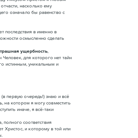
 отчасти, насколько ему
щего означало бы равенство с
ет последствия в именно в
зможности осмысленно сделать
страшная ущербность
,
н Человек, для которого нет тайн
го истинным, уникальным и
 (в первую очередь!) знаю и всё
ть, на котором я могу совместить
тупить иначе, я всё-таки
, полного соответствия
т Христос, и которому в той или
ы.