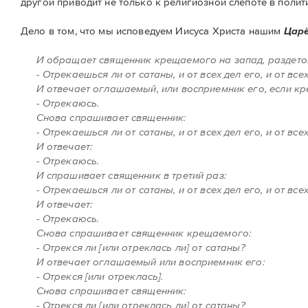
другой приводит не только к религиозной слепоте в полит
Дело в том, что мы исповедуем Иисуса Христа нашим
Царё
И обращает священник крещаемого на запад, раздетог
- Отрекаешься ли от сатаны, и от всех дел его, и от все
И отвечает оглашаемый, или восприемник его, если кр
- Отрекаюсь.
Снова спрашивает священник:
- Отрекаешься ли от сатаны, и от всех дел его, и от все
И отвечает:
- Отрекаюсь.
И спрашивает священник в третий раз:
- Отрекаешься ли от сатаны, и от всех дел его, и от все
И отвечает:
- Отрекаюсь.
Снова спрашивает священник крещаемого:
- Отрекся ли [или отреклась ли] от сатаны?
И отвечает оглашаемый или восприемник его:
- Отрекся [или отреклась].
Снова спрашивает священник:
- Отрекся ли [или отреклась ли] от сатаны?