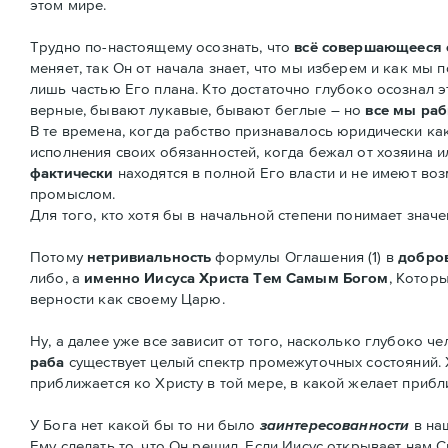
этом мире.
Трудно по-настоящему осознать, что
всё совершающееся 
меняет, так Он от начала знает, что мы изберем и как мы
лишь частью Его плана. Кто достаточно глубоко осознал э
верные, бывают лукавые, бывают беглые – но
все мы раб
В те времена, когда рабство признавалось юридически к
исполнения своих обязанностей, когда бежал от хозяина ил
фактически
находятся в полной Его власти и не имеют во
промыслом.
Для того, кто хотя бы в начальной степени понимает значе
Потому
нетривиальность
формулы Оглашения (1) в
добро
либо, а
именно Иисуса Христа Тем Самым Богом
, Которы
верности как своему Царю.
Ну, а далее уже все зависит от того, насколько глубоко 
раба
существует целый спектр промежуточных состояний. Х
приближается ко Христу в той мере, в какой желает прибл
У Бога нет какой бы то ни было
заинтересованности
в наш
Ему сделать то, что Он решил. Если Иисус открывает нам С