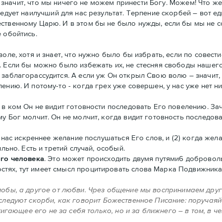
е значит, что мы ничего не можем принести Богу. Можем! Что ж
ледует наилучший для нас результат. Терпение скорбей – вот е
ственному Царю. И в этом бы не было нужды, если бы мы не с
 обойтись.
оле, хотя и знает, что нужно было бы избрать, если по совест
. Если бы можно было избежать их, не стесняя свободы нашего
заблагорассудится. А если уж Он открыл Свою волю – значит, 
ению. И потому-то - когда грех уже совершен, у нас уже нет н
 в ком Он не видит готовности последовать Его повелению. За
у Бог молчит. Он не молчит, когда видит готовность последова
 нас искреннее желание послушаться Его слов, и (2) когда жела
льно. Есть и третий случай, особый.
ого человека
. Это может происходить двумя путями6 добровол
тях, тут имеет смысл процитировать слова Марка Подвижника
обы, а другое от любви. Чрез общение мы воспринимаем друг д
следуют скорби, как говорит Божественное Писание: поручаяйс
тигающее его не за себя только, но и за ближнего – в том, в че