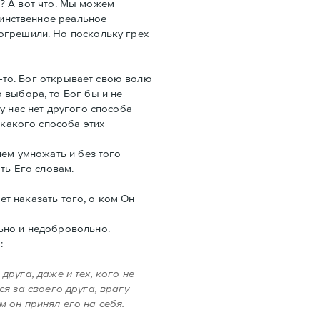
е? А вот что. Мы можем
динственное реальное
огрешили. Но поскольку грех
и-то. Бог открывает свою волю
 выбора, то Бог бы и не
у нас нет другого способа
икакого способа этих
чем умножать и без того
ть Его словам.
ет наказать того, о ком Он
ьно и недобровольно.
:
руга, даже и тех, кого не
я за своего друга, врагу
м он принял его на себя.