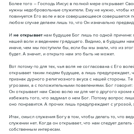
Более того – Господь Иисус в полной мере открывает Свою
нужны недобровольные служители. Ему не нужно, чтобы кт
повинуется Его воле и все совершающееся совершается п
любом случае делаем лишь то, что Он изначально предвиде
И
не открывает
нам будущее Бог лишь по одной причине: п
нашей воли и ведением грядущего. Видимо, в будущем нам 
иначе, чем мы поступили бы, если бы мы знали, что из этог
будет. А значит, и открыто нам это быть не может.
Вот потому-то для тех, чья воля не согласована с Его вол
открывает таким людям будущее, а лишь предупреждает, 
признак дурного религиозного вкуса с нашей стороны. Те 
угрозами, а с положительными повелениями. Бог говорит: «
Он открывает нам Свою волю ни для чего другого кроме к
избежать того, что задумал о нем Бог. Потому вопрос лишь
оно понравится. А прочих лишь предупреждает с угрозой, х
Итак, смысл служения Богу в том, чтобы делать то, что в
служении нет. Когда он открывает, что нам следует делать
собственным интересам.