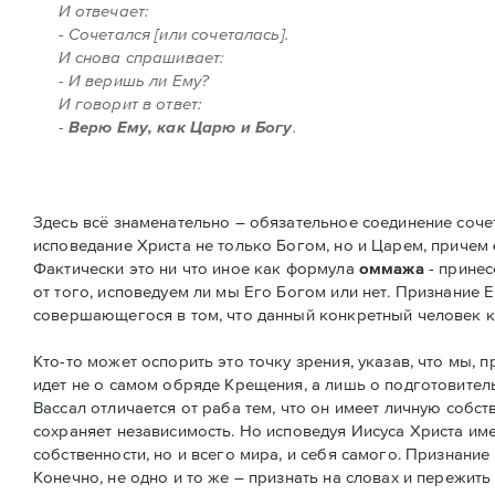
И отвечает:
- Сочетался [или сочеталась].
И снова спрашивает:
- И веришь ли Ему?
И говорит в ответ:
-
Верю Ему, как Царю и Богу
.
Здесь всё знаменательно – обязательное соединение сочет
исповедание Христа не только Богом, но и Царем, причем
Фактически это ни что иное как формула
оммажа
- принес
от того, исповедуем ли мы Его Богом или нет. Признание 
совершающегося в том, что данный конкретный человек 
Кто-то может оспорить это точку зрения, указав, что мы,
идет не о самом обряде Крещения, а лишь о подготовите
Вассал отличается от раба тем, что он имеет личную собст
сохраняет независимость. Но исповедуя Иисуса Христа и
собственности, но и всего мира, и себя самого. Признани
Конечно, не одно и то же – признать на словах и пережит