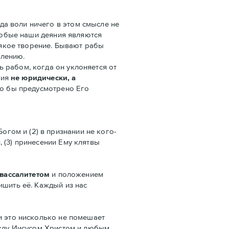
да воли ничего в этом смысле не
 любые наши деяния являются
сякое творение. Бывают рабы
олению.
ь рабом, когда он уклоняется от
ния
не юридически, а
ло бы предусмотрено Его
огом и (2) в признании не кого-
, (3) принесении Ему клятвы
вассалитетом
и положением
ишить её. Каждый из нас
и это нисколько не помешает
жду Иисусом Христом и любым