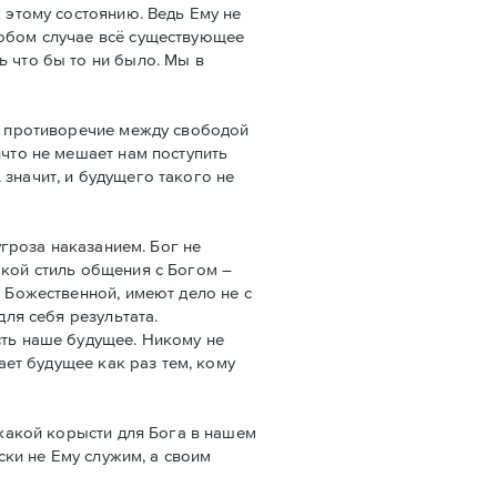
 этому состоянию. Ведь Ему не
любом случае всё существующее
ь что бы то ни было. Мы в
ет противоречие между свободой
ичто не мешает нам поступить
А значит, и будущего такого не
угроза наказанием. Бог не
такой стиль общения с Богом –
й Божественной, имеют дело не с
для себя результата.
сть наше будущее. Никому не
ает будущее как раз тем, кому
икакой корысти для Бога в нашем
ски не Ему служим, а своим