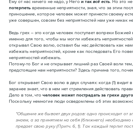
Ему от нас ничего не надо, у Него
и так
всё есть
. Но это н
потерпеть
временные неприятности, зная, что за этим пос
приношение, которое человек может принести своему есте
уже совершен, совсем без неприятностей нам уже никак не
Ведь грех – это когда человек поступает вопреки Божией в
именно для того, чтобы мы могли избежать неприятностей
открывал Свою волю, оставил бы нас действовать как нам 
избежать неприятностей, кроме как последовать Его повел
неприятностей избежать.
Потому-то Бог и не открывает лишний раз Своей воли тем,
предстоящие нам неприятности? Здесь причина того, почем
Бог открывает Свою волю в двух случаях: когда (1) видит в
заранее знает, что в нем нет стремления действовать прави
Дело в том, что
человек может пострадать за грехи друг
Поскольку немногие люди осведомлены об этих возможнос
"Общение же бывает двух родов: одно происходит от зл
знаем, а за принятием на себя (ближнего) необходимо 
предает свою руку (Притч. 6, 1). Так каждый терпит пос