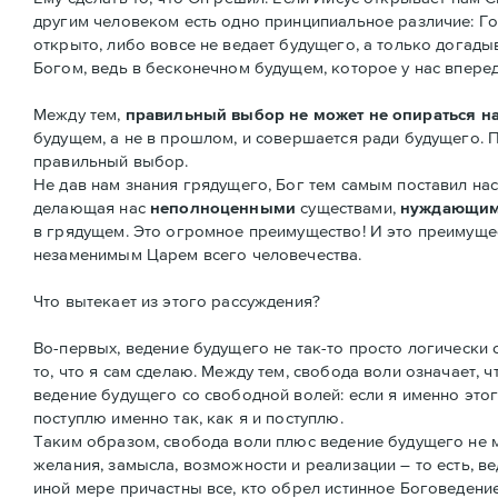
другим человеком есть одно принципиальное различие: Гос
открыто, либо вовсе не ведает будущего, а только догад
Богом, ведь в бесконечном будущем, которое у нас вперед
Между тем,
правильный выбор не может не опираться н
будущем, а не в прошлом, и совершается ради будущего. 
правильный выбор.
Не дав нам знания грядущего, Бог тем самым поставил на
делающая нас
неполноценными
существами,
нуждающим
в грядущем. Это огромное преимущество! И это преимущест
незаменимым Царем всего человечества.
Что вытекает из этого рассуждения?
Во-первых, ведение будущего не так-то просто логически со
то, что я сам сделаю. Между тем, свобода воли означает, ч
ведение будущего со свободной волей: если я именно этого-
поступлю именно так, как я и поступлю.
Таким образом, свобода воли плюс ведение будущего не 
желания, замысла, возможности и реализации – то есть, ве
иной мере причастны все, кто обрел истинное Боговедени