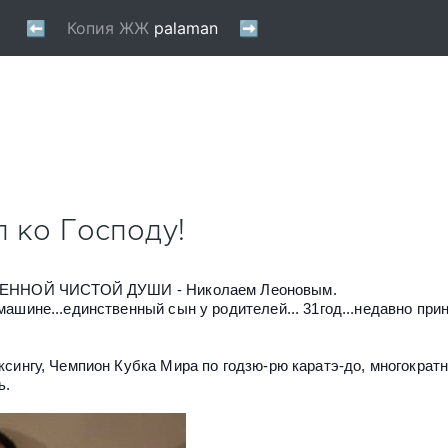
 ко Господу!
ЕННОЙ ЧИСТОЙ ДУШИ - Николаем Леоновым.
ашине...единственный сын у родителей... 31год...недавно при
ксингу, Чемпион Кубка Мира по годзю-рю каратэ-до, многократ
ь.