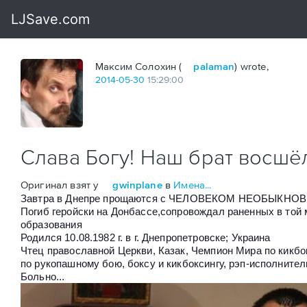
Максим Солохин (
palaman
) wrote,
2014
-
05
-
30
15:29:00
Слава Богу! Наш брат восшёл
Оригинал взят у
gwinplane
в
Имена...
Завтра в Днепре прощаются с ЧЕЛОВЕКОМ НЕОБЫКНОВ
Погиб геройски на Донбассе,сопровождал раненных в той м
образования
Родился 10.08.1982 г. в г. Днепропетровске; Украина
Чтец православной Церкви, Казак, Чемпион Мира по кикбо
по рукопашному бою, боксу и кикбоксингу, рэп-исполнител
Больно...