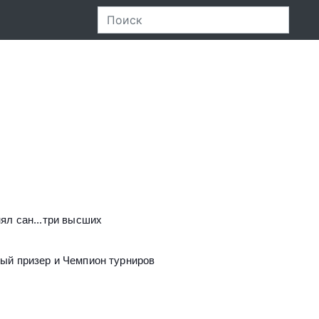
нял сан...три высших
ный призер и Чемпион турниров