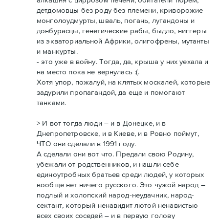
детдомовцы без роду без племени, криворожие
монголоудмурты, шваль, погань, лугандоны и
донбурасцы, генетические рабы, быдло, ниггеры
из экваториальной Африки, олигофрены, мутанты
и манкурты.
- это уже в войну. Тогда, да, крыша у них уехала и
на место пока не вернулась :(.
Хотя упор, пожалуй, на клятых москалей, которые
задурили пропагандой, да еще и помогают
танками.
> И вот тогда люди – и в Донецке, и в
Днепропетровске, и в Киеве, и в Ровно поймут,
ЧТО они сделали в 1991 году.
А сделали они вот что. Предали свою Родину,
убежали от родственников, и нашли себе
единоутробных братьев среди людей, у которых
вообще нет ничего русского. Это чужой народ –
подлый и холопский народ-неудачник, народ-
сектант, который ненавидит лютой ненавистью
всех своих соседей – и в первую голову