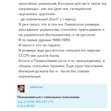
проклятых украинцев. Которые для него такие же
«украинцы», как мы (для них, галицийских
«русинов») «русские».
- да нормальный (был? :( ) народ.
Я уже писал, что в том же Львовском универе,
рассаднике украинства, спокойно преподавали и
на украинском (большинство), и на русском.
В те самые дурные 1988-1989.
И никого это не парило.
В универе еще достаточно сильная (по меркам
СССР) мат.школа была.
Кстати и Православие (хоть и по принуждению), в
общем, спокойно приняли. Еще одно поколение
Империя дожала бы и - были бы совсем
нормальные.
palaman
Познакомиться с типичными галичанами
July 21 2014, 14:53:47 UTC
COLLAPSE