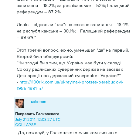
запитання – 18,2%; за респіканське – 52%; Галицький
референдум – 87,2%.
Львів – відповіли “так”: на союзне запитання – 16,4%;
на республіканське – 30,1%; − Галицький референдум
– 89,6%."
Этот третий вопрос, ес-но, уменьшал "да" на первый.
Второй был общеукрский:
“Чи згодні Ви з тим, що Україна має бути у складі
Союзу радянських суверенних держав на засадах
Декларації про державний суверенітет України?”
-
http://i100rik.com.ua/ukrayina-i-protses-perebudovi-
1985-1991-rr/
palaman
Поправить Галковского
July 21 2014, 12:03:27 UTC
COLLAPSE
-- Да, пожалуй, у Галковского слишком сильные