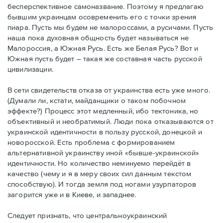
бесперспективное самоназвание. Поэтому я предлагаю
бывшим украинцам осовременить его с точки зрения
пиара. Пусть мы будем не малороссами, а русичами. Пусть
наша пока духовная общность будет называться не
Малороссия, а Южная Русь. Есть же Белая Русь? Вот и
Южная пусть будет – такая же составная часть русской
цивилизации.
В сети свидетельств отказа от украинства есть уже много.
(Думали ли, кстати, майданщики о таком побочном
эффекте?) Процесс этот медленный, ибо тектоника, но
объективный и необратимый. Люди пока отказываются от
украинской идентичности в пользу русской, донецкой и
новоросской. Есть проблема с формированием
альтернативной украинству иной «бывше-украинской»
идентичности. Но количество неминуемо перейдёт в
качество (чему и я в меру своих сил данным текстом
способствую). И тогда земля под ногами узурпаторов
загорится уже и в Киеве, и западнее.
Следует признать, что центральноукраинский