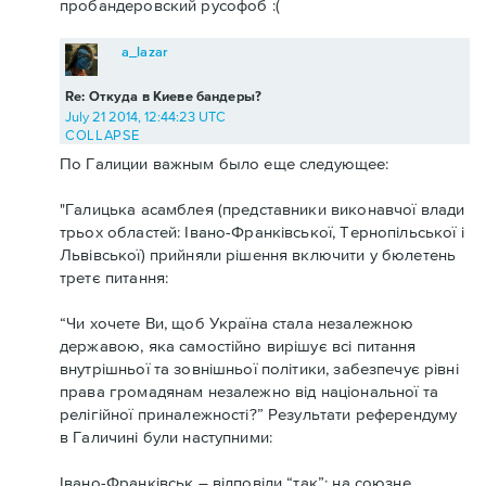
пробандеровский русофоб :(
a_lazar
Re: Откуда в Киеве бандеры?
July 21 2014, 12:44:23 UTC
COLLAPSE
По Галиции важным было еще следующее:
"Галицька асамблея (представники виконавчої влади
трьох областей: Івано-Франківської, Тернопільської і
Львівської) прийняли рішення включити у бюлетень
третє питання:
“Чи хочете Ви, щоб Україна стала незалежною
державою, яка самостійно вирішує всі питання
внутрішньої та зовнішньої політики, забезпечує рівні
права громадянам незалежно від національної та
релігійної приналежності?” Результати референдуму
в Галичині були наступними:
Івано-Франківськ – відповіли “так”: на союзне