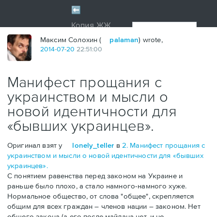
Максим Солохин (
palaman
) wrote,
2014
-
07
-
20
22:51:00
Манифест прощания с
украинством и мысли о
новой идентичности для
«бывших украинцев».
Оригинал взят у
lonely_teller
в
2. Манифест прощания с
украинством и мысли о новой идентичности для «бывших
украинцев».
С понятием равенства перед законом на Украине и
раньше было плохо, а стало намного-намного хуже.
Нормальное общество, от слова "общее", скрепляется
общим для всех граждан – членов нации – законом. Нет
общего закона (а его после майдана нет, и не