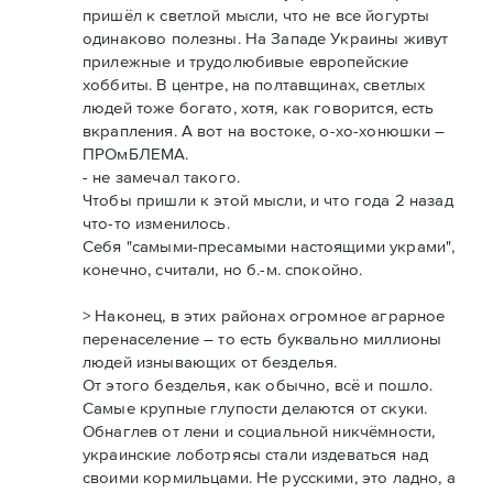
пришёл к светлой мысли, что не все йогурты
одинаково полезны. На Западе Украины живут
прилежные и трудолюбивые европейские
хоббиты. В центре, на полтавщинах, светлых
людей тоже богато, хотя, как говорится, есть
вкрапления. А вот на востоке, о-хо-хонюшки –
ПРОмБЛЕМА.
- не замечал такого.
Чтобы пришли к этой мысли, и что года 2 назад
что-то изменилось.
Себя "самыми-пресамыми настоящими украми",
конечно, считали, но б.-м. спокойно.
> Наконец, в этих районах огромное аграрное
перенаселение – то есть буквально миллионы
людей изнывающих от безделья.
От этого безделья, как обычно, всё и пошло.
Самые крупные глупости делаются от скуки.
Обнаглев от лени и социальной никчёмности,
украинские лоботрясы стали издеваться над
своими кормильцами. Не русскими, это ладно, а