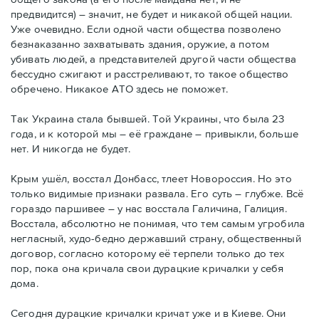
предвидится) – значит, не будет и никакой общей нации.
Уже очевидно. Если одной части общества позволено
безнаказанно захватывать здания, оружие, а потом
убивать людей, а представителей другой части общества
бессудно сжигают и расстреливают, то такое общество
обречено. Никакое АТО здесь не поможет.
Так Украина стала бывшей. Той Украины, что была 23
года, и к которой мы – её граждане – привыкли, больше
нет. И никогда не будет.
Крым ушёл, восстал Донбасс, тлеет Новороссия. Но это
только видимые признаки развала. Его суть – глубже. Всё
гораздо паршивее – у нас восстала Галичина, Галиция.
Восстала, абсолютно не понимая, что тем самым угробила
негласный, худо-бедно державший страну, общественный
договор, согласно которому её терпели только до тех
пор, пока она кричала свои дурацкие кричалки у себя
дома.
Сегодня дурацкие кричалки кричат уже и в Киеве. Они