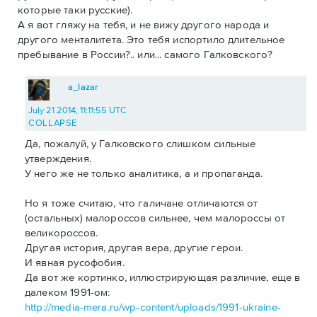
которые таки русские).
А я вот гляжу на тебя, и не вижу другого народа и
другого менталитета. Это тебя испортило длительное
пребывание в России?.. или... самого Галковского?
a_lazar
July 21 2014, 11:11:55 UTC
COLLAPSE
Да, пожалуй, у Галковского слишком сильные
утверждения.
У него же не только аналитика, а и пропаганда.
Но я тоже считаю, что галичане отличаются от
(остальных) малороссов сильнее, чем малороссы от
великороссов.
Другая история, другая вера, другие герои.
И явная русофобия.
Да вот же кортинко, иллюстрирующая различие, еще в
далеком 1991-ом:
http://media-mera.ru/wp-content/uploads/1991-ukraine-