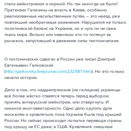
стали мейнстримом и нормой. Но так никогда не было!
Претензии Галичины на власть в Киеве, особенно
реализованные насильственным путём, – это наезд, уже
повлекший необратимые изменения. Нарушился не только
политический баланс на Украине, но и чуть ли не сама
ткань мира. Вольно или невольно кто-то потянул за
рычажок, запустивший в движение силы тектонические.
О тектонических сдвигах в России уже писал Дмитрий
Евгеньевич Галковский
(
http://galkovsky.livejournal.com/232987.html
). Но это только
начало истории.
Дело в том, что надднепрянские (не галицкие) украинцы
всё более жёстко ставятся теперь перед выбором:
принять антирусский мейнстрим, или отвергнуть. И
никакой многовекторности. Одно дело крутить дули
москалям и кривляться, пока Украина была под крышей
России. Но сейчас происходит попытка перевода страны
под крышу не ЕС даже, а США. Кривляния, смешные