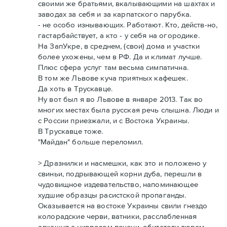
своими же братьями, вкалывающими на шахтах и
заводах за себя и за карпатского парубка.
- не особо изнывающих. Работают. Кто, действ-но,
гастарбайствует, а кто - у себя на огородике.
На ЗапУкре, в среднем, (свои) дома и участки
более ухожены, чем в РФ. Да и климат лучше.
Плюс сфера услуг там весьма симпатична.
В том же Львове куча приятных кафешек.
Да хоть в Трускавце.
Ну вот был я во Львове в январе 2013. Так во
многих местах была русская речь слышна. Люди и
с России приезжали, и с Востока Украины.
В Трускавце тоже.
"Майдан" больше переломил.
> Дразнилки и насмешки, как это и положено у
свиньи, подрывающей корни дуба, перешли в
чудовищное издевательство, напоминающее
худшие образцы расистской пропаганды.
Оказывается на востоке Украины свили гнездо
колорадские черви, ватники, расслабленная
алкашня с циррозом печени, обитатели тюрем,