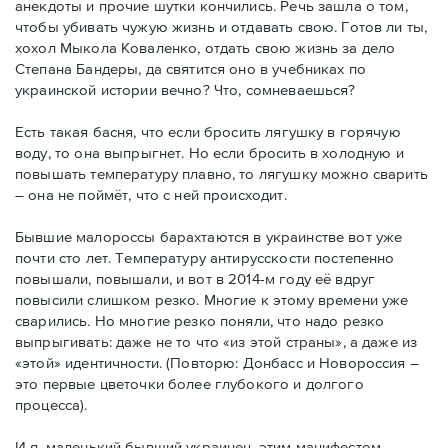
анекдоты и прочие шутки кончились. Речь зашла о том,
чтобы убивать чужую жизнь и отдавать свою. Готов ли ты,
хохол Мыкола Коваленко, отдать свою жизнь за дело
Степана Бандеры, да святится оно в учебниках по
украинской истории вечно? Что, сомневаешься?
Есть такая басня, что если бросить лягушку в горячую
воду, то она выпрыгнет. Но если бросить в холодную и
повышать температуру плавно, то лягушку можно сварить
– она не поймёт, что с ней происходит.
Бывшие малороссы барахтаются в украинстве вот уже
почти сто лет. Температуру антирусскости постепенно
повышали, повышали, и вот в 2014-м году её вдруг
повысили слишком резко. Многие к этому времени уже
сварились. Но многие резко поняли, что надо резко
выпрыгивать: даже не то что «из этой страны», а даже из
«этой» идентичности. (Повторю: Донбасс и Новороссия –
это первые цветочки более глубокого и долгого
процесса).
И я, маленький бывший украинец, этим манифестом