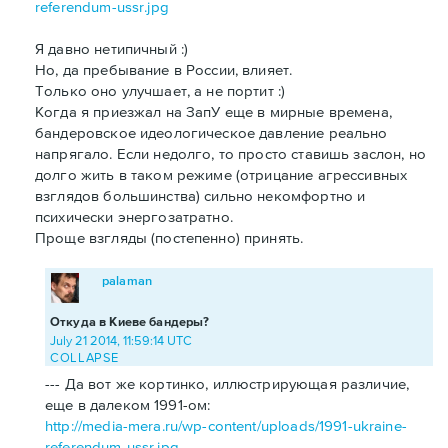
referendum-ussr.jpg
Я давно нетипичный :)
Но, да пребывание в России, влияет.
Только оно улучшает, а не портит :)
Когда я приезжал на ЗапУ еще в мирные времена,
бандеровское идеологическое давление реально
напрягало. Если недолго, то просто ставишь заслон, но
долго жить в таком режиме (отрицание агрессивных
взглядов большинства) сильно некомфортно и
психически энергозатратно.
Проще взгляды (постепенно) принять.
palaman
Откуда в Киеве бандеры?
July 21 2014, 11:59:14 UTC
COLLAPSE
--- Да вот же кортинко, иллюстрирующая различие,
еще в далеком 1991-ом:
http://media-mera.ru/wp-content/uploads/1991-ukraine-
referendum-ussr.jpg