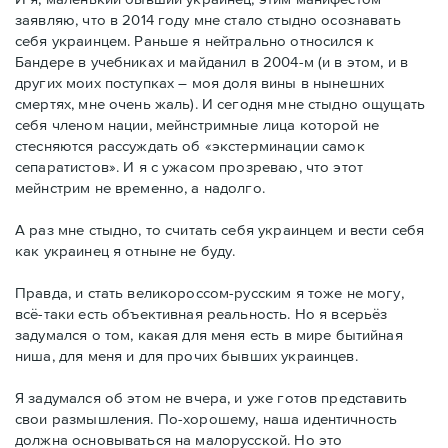
заявляю, что в 2014 году мне стало стыдно осознавать
себя украинцем. Раньше я нейтрально относился к
Бандере в учебниках и майданил в 2004-м (и в этом, и в
других моих поступках – моя доля вины в нынешних
смертях, мне очень жаль). И сегодня мне стыдно ощущать
себя членом нации, мейнстримные лица которой не
стесняются рассуждать об «экстерминации самок
сепаратистов». И я с ужасом прозреваю, что этот
мейнстрим не временно, а надолго.
А раз мне стыдно, то считать себя украинцем и вести себя
как украинец я отныне не буду.
Правда, и стать великороссом-русским я тоже не могу,
всё-таки есть объективная реальность. Но я всерьёз
задумался о том, какая для меня есть в мире бытийная
ниша, для меня и для прочих бывших украинцев.
Я задумался об этом не вчера, и уже готов представить
свои размышления. По-хорошему, наша идентичность
должна основываться на малорусской. Но это