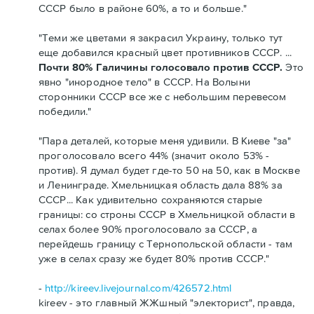
СССР было в районе 60%, а то и больше."
"Теми же цветами я закрасил Украину, только тут
еще добавился красный цвет противников СССР. ...
Почти 80% Галичины голосовало против СССР.
Это
явно "инородное тело" в СССР. На Волыни
сторонники СССР все же с небольшим перевесом
победили."
"Пара деталей, которые меня удивили. В Киеве "за"
проголосовало всего 44% (значит около 53% -
против). Я думал будет где-то 50 на 50, как в Москве
и Ленинграде. Хмельницкая область дала 88% за
СССР... Как удивительно сохраняются старые
границы: со строны СССР в Хмельницкой области в
селах более 90% проголосовало за СССР, а
перейдешь границу с Тернопольской области - там
уже в селах сразу же будет 80% против СССР."
-
http://kireev.livejournal.com/426572.html
kireev - это главный ЖЖшный "электорист", правда,