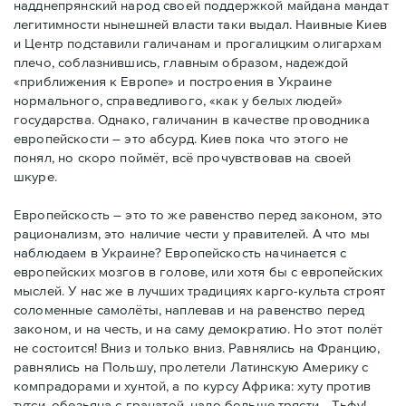
надднепрянский народ своей поддержкой майдана мандат
легитимности нынешней власти таки выдал. Наивные Киев
и Центр подставили галичанам и прогалицким олигархам
плечо, соблазнившись, главным образом, надеждой
«приближения к Европе» и построения в Украине
нормального, справедливого, «как у белых людей»
государства. Однако, галичанин в качестве проводника
европейскости – это абсурд. Киев пока что этого не
понял, но скоро поймёт, всё прочувствовав на своей
шкуре.
Европейскость – это то же равенство перед законом, это
рационализм, это наличие чести у правителей. А что мы
наблюдаем в Украине? Европейскость начинается с
европейских мозгов в голове, или хотя бы с европейских
мыслей. У нас же в лучших традициях карго-культа строят
соломенные самолёты, наплевав и на равенство перед
законом, и на честь, и на саму демократию. Но этот полёт
не состоится! Вниз и только вниз. Равнялись на Францию,
равнялись на Польшу, пролетели Латинскую Америку с
компрадорами и хунтой, а по курсу Африка: хуту против
тутси, обезьяна с гранатой, надо больше трясти… Тьфу!