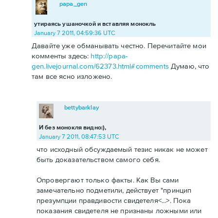
papa_gen
утираясь ушаночкой и вставляя монокль
January 7 2011, 04:59:36 UTC
Давайте уже обманывать честно. Перечитайте мои
комменты здесь:
http://papa-
gen.livejournal.com/62373.html#comments
Думаю, что
там все ясно изложено.
bettybarklay
И без монокля видно:),
January 7 2011, 08:47:53 UTC
что исходный обсуждаемый тезис никак не может
быть доказательством самого себя.
Опровергают только факты. Как Вы сами
замечательно подметили, действует "принцип
презумпции правдивости свидетеля<...>. Пока
показания свидетеля не признаны ложными или