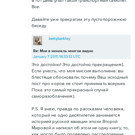
в тот день упал такой транспортный самолет.
Все.
Давайте уже прекратим эту пустопорожнюю
беседу.
bettybarklay
Re: Мне в монокль многое видно
January 7 2011, 14:33:13 UTC
Это достойно! Это достойно прекращения:).
Если учесть, что моя миссия выполнена: вы
блестяще обосновали, почему Ваш исходный
пост про коров не стоит принимать всерьез.
Пока это самый прекрасный случай
саморазоблачения:).
P.S. Я знаю, правда по рассказам человека,
который не одно десятилетие занимается
историей русской авиации эпохи Второй
Мировой и написал об этом не одну книгу, то,
как могло было проведено расследование.