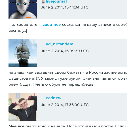
livejournal
June 2 2014, 15:44:34 UTC
Пользователь
zadumov
сослался на вашу запись в своей
весна. [...]
ad_notandam
June 2 2014, 16:09:30 UTC
не знаю, как заставить своих бежать - в России жилье ест
фашистов нет@. Я махнул уже рукой. Сначала пытался объя
раем будут. Плетью обуха не перешибешь.
eednew
June 2 2014, 17:36:00 UTC
Мне все было ясно с начала. Посмотрите мои посты. Если