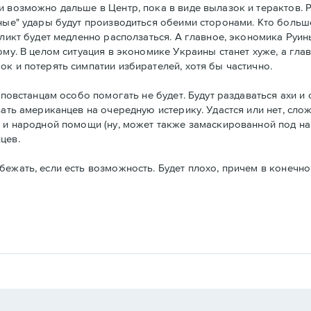
и возможно дальше в Центр, пока в виде вылазок и терактов.
чные" удары будут производиться обеими сторонами. Кто больш
фликт будет медленно расползаться. А главное, экономика Руин
ому. В целом ситуация в экономике Украины станет хуже, а гла
к и потерять симпатии избирателей, хотя бы частично.
 повстанцам особо помогать не будет. Будут раздаваться ахи и
ать американцев на очередную истерику. Удастся или нет, слож
ев и народной помощи (ну, может также замаскированной под
цев.
ежать, если есть возможность. Будет плохо, причем в конечно