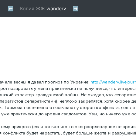
начале весны я давал прогноз по Украине:
http://wanderv.livejou
рогнозировать у меня практически не получается, что интересн
анский характер гражданской войны. Не ожидал, что сепаратис
ратистов сепаратистами). неплохо закрепятся, хотя скорее д
ь. Тормоза постепенно отказывают у сторон конфликта, дошли
уже практически до уровня свидомитов. Увы, но ничего уже ос
ему прикрою (если только что-то экстраординарное не произо
ия конфликта будет нарастать, будет больше жертв и разрушени