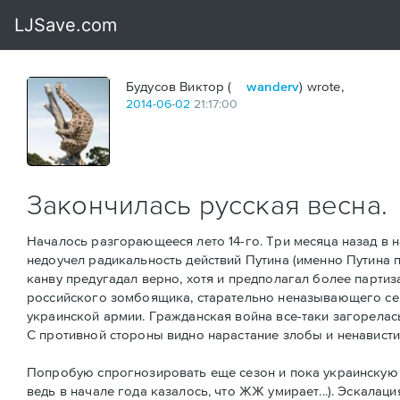
Будусов Виктор (
wanderv
) wrote,
2014
-
06
-
02
21:17:00
Закончилась русская весна.
Началось разгорающееся лето 14-го. Три месяца назад в 
недоучел радикальность действий Путина (именно Путина п
канву предугадал верно, хотя и предполагал более партиз
российского зомбоящика, старательно неназывающего сепа
украинской армии. Гражданская война все-таки загорелас
С противной стороны видно нарастание злобы и ненависти 
Попробую спрогнозировать еще сезон и пока украинскую т
ведь в начале года казалось, что ЖЖ умирает...). Эскалац