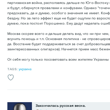
партизанская война, расползаясь дальше по Юго-Востоку 
и будут, обернутся провалами и конфузами. Однако "точе
предсказать, да и думаю, особого значения не имеет. Кон
бездну. Но за лето эффект еще не будет ощутим по взросл
думаю, пока постоит Порошенко. Ему дадут наделать ошибо
Москва скорее всего и дальше делать вид, что ни при чем,
всучить помощь и т.п. Основная политика - не спровоциров
да. Восстание будет поддерживаться за счет добровольц
заинтересованных олигархов). Начнется прием масс бежен
От себя могу только посоветовать всем жителям Украины б
TAGS:
украина
Закончилась русская весна.