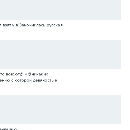
нал взят у в Закончилась русская
де-то воюют@ и @никаких
внению с которой девяностые
ендацию.