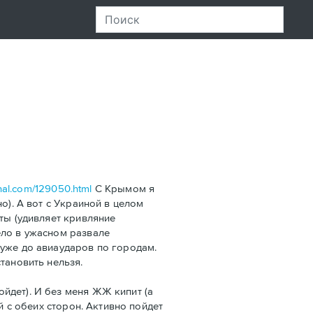
rnal.com/129050.html
С Крымом я
о). А вот с Украиной в целом
ты (удивляет кривляние
ело в ужасном развале
 уже до авиаударов по городам.
тановить нельзя.
йдет). И без меня ЖЖ кипит (а
й с обеих сторон. Активно пойдет