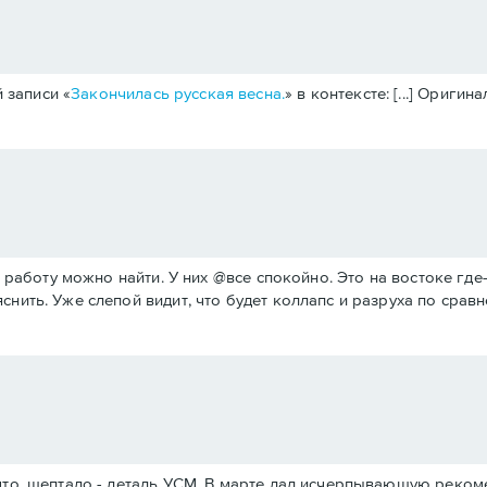
 записи «
Закончилась русская весна.
» в контексте: [...] Ориги
ь, работу можно найти. У них @все спокойно. Это на востоке г
снить. Уже слепой видит, что будет коллапс и разруха по сра
 что, шептало - деталь УСМ. В марте дал исчерпывающую реком