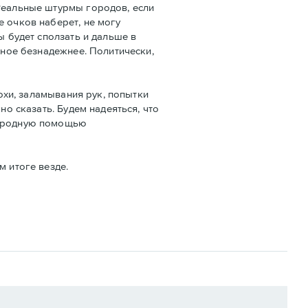
 Реальные штурмы городов, если
е очков наберет, не могу
ы будет сползать и дальше в
вное безнадежнее. Политически,
 охи, заламывания рук, попытки
но сказать. Будем надеяться, что
 народную помощью
м итоге везде.