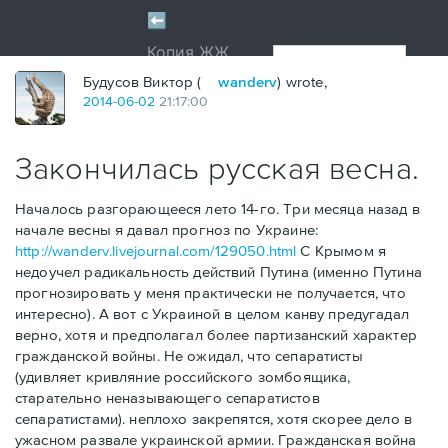
Будусов Виктор (
wanderv
) wrote,
2014
-
06
-
02
21:17:00
Закончилась русская весна.
Началось разгорающееся лето 14-го. Три месяца назад в
начале весны я давал прогноз по Украине:
http://wanderv.livejournal.com/129050.html
С Крымом я
недоучел радикальность действий Путина (именно Путина
прогнозировать у меня практически не получается, что
интересно). А вот с Украиной в целом канву предугадал
верно, хотя и предполагал более партизанский характер
гражданской войны. Не ожидал, что сепаратисты
(удивляет кривляние российского зомбоящика,
старательно неназывающего сепаратистов
сепаратистами). неплохо закрепятся, хотя скорее дело в
ужасном развале украинской армии. Гражданская война