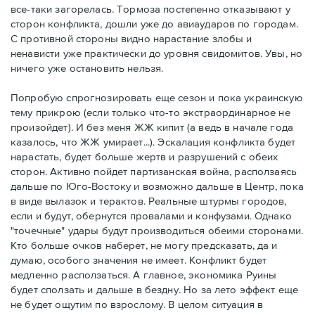
все-таки загорелась. Тормоза постепенно отказывают у
сторон конфликта, дошли уже до авиаударов по городам.
С противной стороны видно нарастание злобы и
ненависти уже практически до уровня свидомитов. Увы, но
ничего уже остановить нельзя.
Попробую спрогнозировать еще сезон и пока украинскую
тему прикрою (если только что-то экстраординарное не
произойдет). И без меня ЖЖ кипит (а ведь в начале года
казалось, что ЖЖ умирает...). Эскалация конфликта будет
нарастать, будет больше жертв и разрушений с обеих
сторон. Активно пойдет партизанская война, расползаясь
дальше по Юго-Востоку и возможно дальше в Центр, пока
в виде вылазок и терактов. Реальные штурмы городов,
если и будут, обернутся провалами и конфузами. Однако
"точечные" удары будут производиться обеими сторонами.
Кто больше очков наберет, не могу предсказать, да и
думаю, особого значения не имеет. Конфликт будет
медленно расползаться. А главное, экономика Руины
будет сползать и дальше в бездну. Но за лето эффект еще
не будет ощутим по взрослому. В целом ситуация в