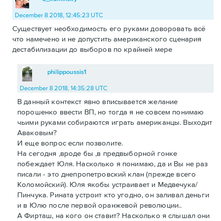
December 8 2018, 12:45:23 UTC
Существует необходимость его руками доворовать всё
что намечено и не допустить американского сценария
дестабилизации до выборов по крайней мере
philippoussis1
December 8 2018, 14:35:28 UTC
В данный контекст явно вписывается желание
порошенко ввести ВП, но тогда я не совсем понимаю
чьими руками собираются играть американцы. Выходит
Аваковым?
И еще вопрос если позволите.
На сегодня ,вроде бы ,в предвыборной гонке
побеждает Юля. Насколько я понимаю, да и Вы не раз
писали - это днепропетровский клан (прежде всего
Коломойский). Юля якобы устраивает и Медвечука/
Пинчука. Рината устроит кто угодно, он заливал деньги
и в Юлю после первой оранжевой революции..
А Фирташ, на кого он ставит? Насколько я слышал они