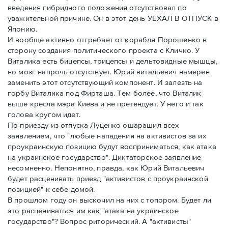
введения гибридного положения отсутствовал по
уважительной причине. Он в этот день УЕХАЛ В ОТПУСК в
Японию.
И вообще активно отгребает от корабля Порошенко в
сторону создания политического проекта с Кличко. У
Виталика есть бицепсы, трицепсы и дельтовидные мышцы,
но мозг напрочь отсутствует. Юрий витальевич намерен
заменить этот отсутствующий компонент. И залезть на
горбу Виталика под Фирташа. Тем более, что Виталик
выше кресла мэра Киева и не претендует. У него и так
голова кругом идет.
По приезду из отпуска Луценко ошарашил всех
заявлением, что "любые нападения на активистов за их
проукраинскую позицию будут восприниматься, как атака
на украинское государство". Диктаторское заявление
несомненно. Непонятно, правда, как Юрий Витальевич
будет расценивать приезд "активистов с проукраинской
позицией" к себе домой.
В прошлом году он выскочил на них с топором. Будет ли
это расцениваться им как "атака на украинское
государство"? Вопрос риторический. А "активисты"