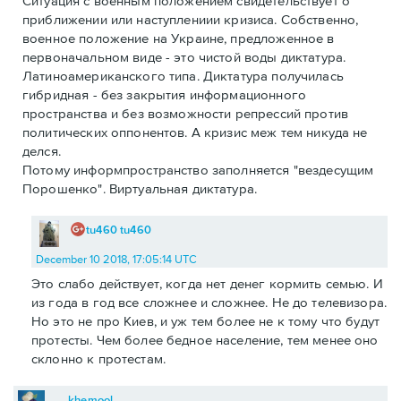
Ситуация с военным положением свидетельствует о
приближении или наступлениии кризиса. Собственно,
военное положение на Украине, предложенное в
первоначальном виде - это чистой воды диктатура.
Латиноамериканского типа. Диктатура получилась
гибридная - без закрытия информационного
пространства и без возможности репрессий против
политических оппонентов. А кризис меж тем никуда не
делся.
Потому информпространство заполняется "вездесущим
Порошенко". Виртуальная диктатура.
tu460 tu460
December 10 2018, 17:05:14 UTC
Это слабо действует, когда нет денег кормить семью. И
из года в год все сложнее и сложнее. Не до телевизора.
Но это не про Киев, и уж тем более не к тому что будут
протесты. Чем более бедное население, тем менее оно
склонно к протестам.
khemool