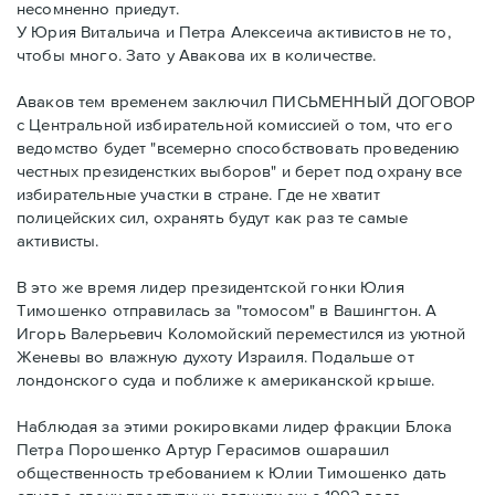
несомненно приедут.
У Юрия Витальича и Петра Алексеича активистов не то,
чтобы много. Зато у Авакова их в количестве.
Аваков тем временем заключил ПИСЬМЕННЫЙ ДОГОВОР
с Центральной избирательной комиссией о том, что его
ведомство будет "всемерно способствовать проведению
честных президенстких выборов" и берет под охрану все
избирательные участки в стране. Где не хватит
полицейских сил, охранять будут как раз те самые
активисты.
В это же время лидер президентской гонки Юлия
Тимошенко отправилась за "томосом" в Вашингтон. А
Игорь Валерьевич Коломойский переместился из уютной
Женевы во влажную духоту Израиля. Подальше от
лондонского суда и поближе к американской крыше.
Наблюдая за этими рокировками лидер фракции Блока
Петра Порошенко Артур Герасимов ошарашил
общественность требованием к Юлии Тимошенко дать