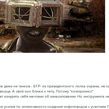
ов даже не танков - БТР- из президентского полка охраны, не 
ворца. А своё оно ближе к телу. Потому "компромисс"
 изнурять себя мечтами об изнасиловании. Но инструмента не
е усилия по интенсивности создания инфоповодов с участием