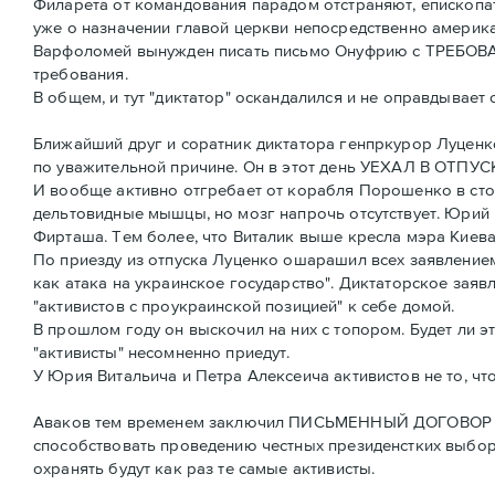
Филарета от командования парадом отстраняют, епископа
уже о назначении главой церкви непосредственно америк
Варфоломей вынужден писать письмо Онуфрию с ТРЕБОВАНИ
требования.
В общем, и тут "диктатор" оскандалился и не оправдывает
Ближайший друг и соратник диктатора генпркурор Луценк
по уважительной причине. Он в этот день УЕХАЛ В ОТПУС
И вообще активно отгребает от корабля Порошенко в стор
дельтовидные мышцы, но мозг напрочь отсутствует. Юрий 
Фирташа. Тем более, что Виталик выше кресла мэра Киева и
По приезду из отпуска Луценко ошарашил всех заявлением
как атака на украинское государство". Диктаторское заяв
"активистов с проукраинской позицией" к себе домой.
В прошлом году он выскочил на них с топором. Будет ли э
"активисты" несомненно приедут.
У Юрия Витальича и Петра Алексеича активистов не то, что
Аваков тем временем заключил ПИСЬМЕННЫЙ ДОГОВОР с Ц
способствовать проведению честных президенстких выборов
охранять будут как раз те самые активисты.