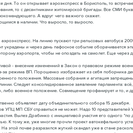
дня. То он открывает аэроэкспресс в Борисполь, то встречает
ования, то с десантниками житомирской бригады. Все СМИ бу
нокомандующего. А вдруг чего важного скажет.
ющимся в наличии. Что выросло, то выросло.
аэроэкспресс. На линию пускают три рельсовых автобуса 200
нт украдены и через день пафосное событие оборачивается эп
торону аэропорта, чтобы не опоздать на самолет. Еще через д
вой - внесение измененний в Закон о правовом режиме воен
з-за режима ВП. Порошенко изображает из себя поборника де
оенного положения. Массовые собрания и агитация запрещен
линии. Следует консолидированное заявление парламента: всё
либо военное положение. Совмещение профанирует и то, и д
твенно объявляет дату объединительного собора 15 декабря.
ов УПЦ МП СБУ справиться не может. Надо 10 представителей 
частия. Вылез Драбинко с инициативой участия его одного "по 
тью. К тому же, уже многие прочли проект автокефального уст
 На этой почве разразился жуткий скандал уже в стане раскол