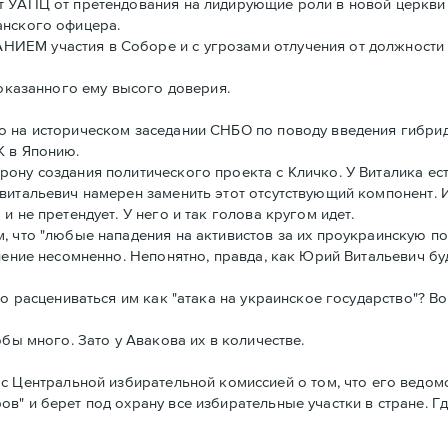
т УАПЦ от претендования на лидирующие роли в новой церкви 
анского офицера.
ЕМ участия в Соборе и с угрозами отлучения от должности и
 оказанного ему высого доверия.
о на историческом заседании СНБО по поводу введения гибри
К в Японию.
ону создания политического проекта с Кличко. У Виталика ест
витальевич намерен заменить этот отсутствующий компонент. И
 не претендует. У него и так голова кругом идет.
, что "любые нападения на активистов за их проукраинскую п
ление несомненно. Непонятно, правда, как Юрий Витальевич бу
то расцениваться им как "атака на украинское государство"? В
бы много. Зато у Авакова их в количестве.
ентральной избирательной комиссией о том, что его ведомс
" и берет под охрану все избирательные участки в стране. Где