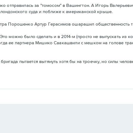
ко отправилась за "томосом" в Вашингтон. А Игорь Валерьеви
 лондонского суда и поближе к американской крыше.
етра Порошенко Артур Герасимов ошарашил общественность 
 можно было сделать и в 2014-м (просто не выпускать из колон
, когда ее партнера Мишико Саакашвили с мешком на голове тр
я бригада пытается вытянуть хотя бы на троечку, но силы чело