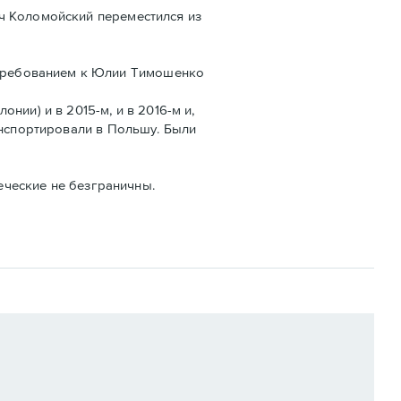
ч Коломойский переместился из
требованием к Юлии Тимошенко
ии) и в 2015-м, и в 2016-м и,
анспортировали в Польшу. Были
веческие не безграничны.