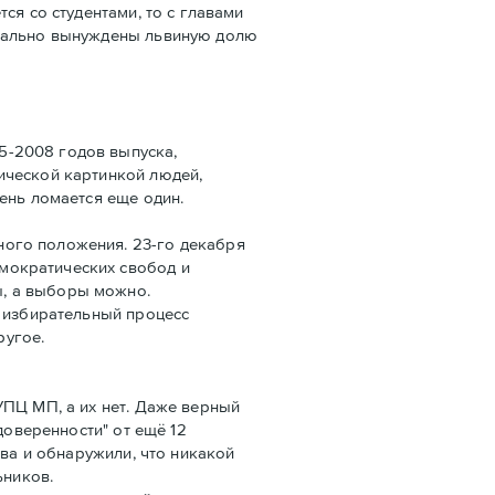
ся со студентами, то с главами
квально вынуждены львиную долю
5-2008 годов выпуска,
ической картинкой людей,
ень ломается еще один.
ного положения. 23-го декабря
мократических свобод и
ы, а выборы можно.
, избирательный процесс
ругое.
УПЦ МП, а их нет. Даже верный
доверенности" от ещё 12
ава и обнаружили, что никакой
ьников.