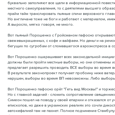
буквально заполняют все щели в информационной повестке 
местного самоуправления, то с деятелями высшего образ
прайм тайм транслировать пьяные спичи верховного глав
Но англичане тоже не боги и работают с материалом, име
А выросло, мягко говоря, не много.
Вот пьяный Порошенко с Гройсманом пафосно открывают 
свежевыкрашенных, с кофе и вайфаем. Но деньги на ремо
бегущих по сугробам от сломавшегося аэроэкспресса в со
Вот Порошенко ошарашивает всех законодальной инициати
должны были пройти местные выборы, но они отменены и
предлагает разрешить проводить ВСЕ выборы во время в
В результате законопроект получает пробоину ниже ватер
нарушен, выборы во время ВП невозможны. Либо выборы, 
Вот Порошенко пафосно орёт "Геть вид Москвы!" и торжес
Но с главной задачей - сломить сопротивление священник
Симеон пошел на поводу у своей епархии и отказался от у
епископов, но даже в украинских реалиях это сочли дикос
автокефалией там не пахнет. Полное подчинение Стамбулу.