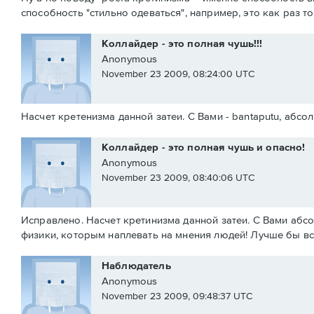
способность "стильно одеваться", например, это как раз т
Коллайдер - это полная чушь!!!
Anonymous
November 23 2009, 08:24:00 UTC
Насчет кретенизма данной затеи. С Вами - bantaputu, аб
Коллайдер - это полная чушь и опасно!
Anonymous
November 23 2009, 08:40:06 UTC
Исправлено. Насчет кретинизма данной затеи. С Вами аб
физики, которым наплевать на мнения людей! Лучше бы в
Наблюдатель
Anonymous
November 23 2009, 09:48:37 UTC