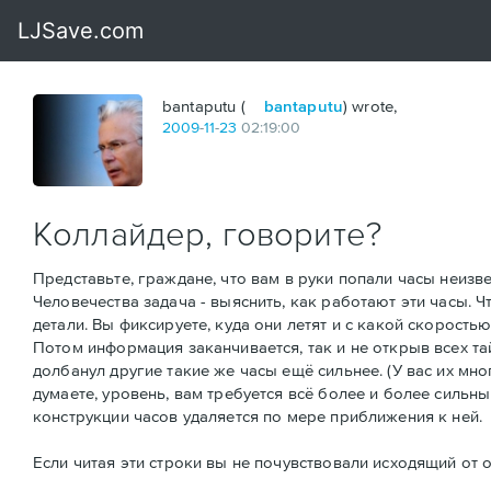
bantaputu (
bantaputu
) wrote,
2009
-
11
-
23
02:19:00
Коллайдер, говорите?
Представьте, граждане, что вам в руки попали часы неизв
Человечества задача - выяснить, как работают эти часы. Ч
детали. Вы фиксируете, куда они летят и с какой скорость
Потом информация заканчивается, так и не открыв всех та
долбанул другие такие же часы ещё сильнее. (У вас их мно
думаете, уровень, вам требуется всё более и более сильны
конструкции часов удаляется по мере приближения к ней.
Если читая эти строки вы не почувствовали исходящий от о