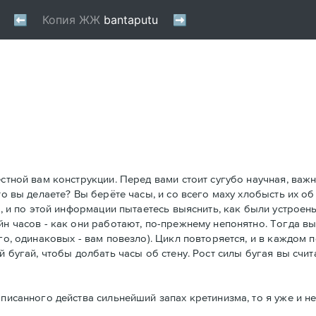
естной вам конструкции. Перед вами стоит сугубо научная, важ
то вы делаете? Вы берёте часы, и со всего маху хлобысть их об
ю, и по этой информации пытаетесь выяснить, как были устроен
йн часов - как они работают, по-прежнему непонятно. Тогда вы
го, одинаковых - вам повезло). Цикл повторяется, и в каждом 
й бугай, чтобы долбать часы об стену. Рост силы бугая вы счит
писанного действа сильнейший запах кретинизма, то я уже и не 