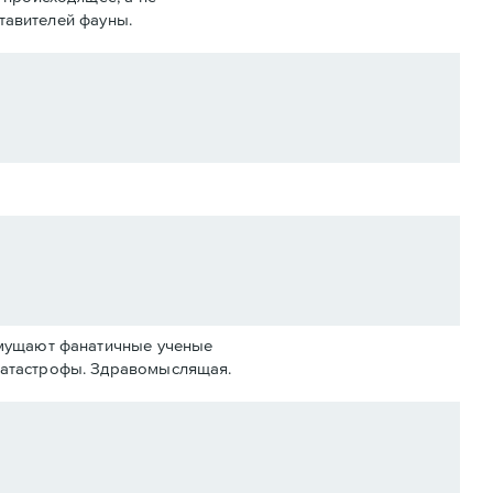
ставителей фауны.
смущают фанатичные ученые
катастрофы. Здравомыслящая.