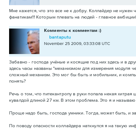
Мне кажется, что это все не к добру. Коллайдер не нужен
фанатикам!!! Которым плевать на людей - главное амбиции
Комменты к комментам :)
bantaputu
November 25 2009, 03:33:08 UTC
Забавно - господа учёные и косящие под них здесь и в др
здесь часы названы "механизмом для измерения модуля че
сложный механизм. Это мог бы быть и мобильник, и компь
понять?
Речь о том, что питекантропу в руки попала некая хитрая ш
кувалдой длиной 27 км. В этом проблема. Это я и называ
Проще надо быть, господа умники. Тогда, может быть, и з
По поводу опасности коллайдера наткнулся я на такую и