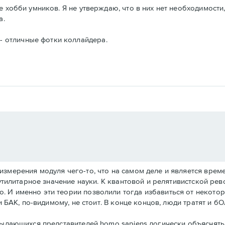
е хобби умников. Я не утверждаю, что в них нет необходимости
а.
- отличные фотки коллайдера.
змерения модуля чего-то, что на самом деле и является време
 утилитарное значение науки. К квантовой и релятивистской ре
 И именно эти теории позволили тогда избавиться от некотор
ти БАК, по-видимому, не стоит. В конце концов, люди тратят и 
 выдающихся представителей homo sapiens логически объяснять