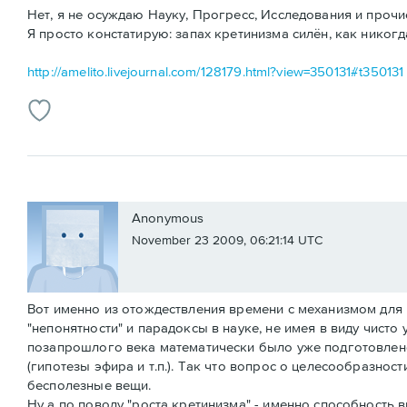
Нет, я не осуждаю Науку, Прогресс, Исследования и прочи
Я просто констатирую: запах кретинизма силён, как никогд
http://amelito.livejournal.com/128179.html?view=350131#t350131
Anonymous
November 23 2009, 06:21:14 UTC
Вот именно из отождествления времени с механизмом для и
"непонятности" и парадоксы в науке, не имея в виду чисто
позапрошлого века математически было уже подготовлено.
(гипотезы эфира и т.п.). Так что вопрос о целесообразнос
бесполезные вещи.
Ну а по поводу "роста кретинизма" - именно способность