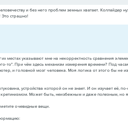
 человечеству и без него проблем земных хватает. Коллайдер н
! Это страшно!
угих местах указывают мне на некорректность сравнения элемен
го-то". При чём здесь механизм измерения времени? Под часам
ютер, и головной мозг человека. Моя логика от этого бы не и
туковина, устройства которой он не знает. И он изучает её, по-
ю кретинизмом. Может быть, неизбежным и даже полезным, но 
аметите очевидные вещи.
нформацию: