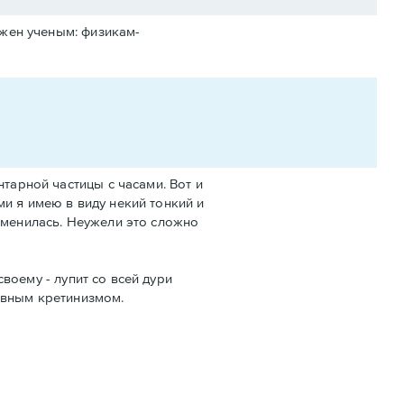
ужен ученым: физикам-
тарной частицы с часами. Вот и
и я имею в виду некий тонкий и
зменилась. Неужели это сложно
своему - лупит со всей дури
явным кретинизмом.