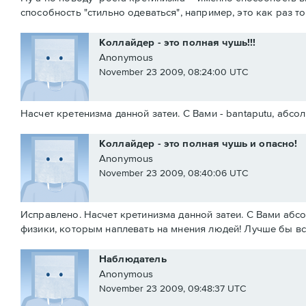
способность "стильно одеваться", например, это как раз т
Коллайдер - это полная чушь!!!
Anonymous
November 23 2009, 08:24:00 UTC
Насчет кретенизма данной затеи. С Вами - bantaputu, аб
Коллайдер - это полная чушь и опасно!
Anonymous
November 23 2009, 08:40:06 UTC
Исправлено. Насчет кретинизма данной затеи. С Вами аб
физики, которым наплевать на мнения людей! Лучше бы в
Наблюдатель
Anonymous
November 23 2009, 09:48:37 UTC