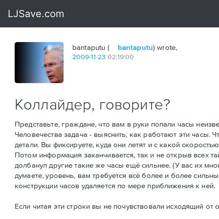
bantaputu (
bantaputu
) wrote,
2009
-
11
-
23
02:19:00
Коллайдер, говорите?
Представьте, граждане, что вам в руки попали часы неизв
Человечества задача - выяснить, как работают эти часы. Ч
детали. Вы фиксируете, куда они летят и с какой скорость
Потом информация заканчивается, так и не открыв всех та
долбанул другие такие же часы ещё сильнее. (У вас их мно
думаете, уровень, вам требуется всё более и более сильны
конструкции часов удаляется по мере приближения к ней.
Если читая эти строки вы не почувствовали исходящий от о