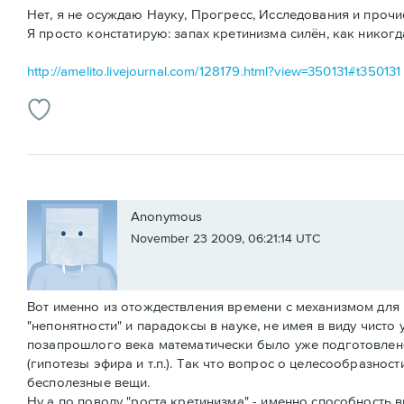
Нет, я не осуждаю Науку, Прогресс, Исследования и прочи
Я просто констатирую: запах кретинизма силён, как никогд
http://amelito.livejournal.com/128179.html?view=350131#t350131
Anonymous
November 23 2009, 06:21:14 UTC
Вот именно из отождествления времени с механизмом для и
"непонятности" и парадоксы в науке, не имея в виду чисто
позапрошлого века математически было уже подготовлено.
(гипотезы эфира и т.п.). Так что вопрос о целесообразнос
бесполезные вещи.
Ну а по поводу "роста кретинизма" - именно способность