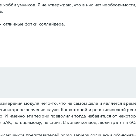
е хобби умников. Я не утверждаю, что в них нет необходимости
а.
- отличные фотки коллайдера.
змерения модуля чего-то, что на самом деле и является време
 утилитарное значение науки. К квантовой и релятивистской ре
 И именно эти теории позволили тогда избавиться от некотор
ти БАК, по-видимому, не стоит. В конце концов, люди тратят и 
 выдающихся представителей homo sapiens логически объяснять