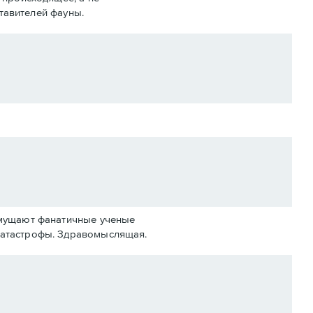
ставителей фауны.
смущают фанатичные ученые
катастрофы. Здравомыслящая.