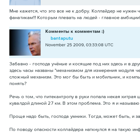
Мне кажется, что это все не к добру. Коллайдер не нужен
фанатикам!!! Которым плевать на людей - главное амбиции
Комменты к комментам :)
bantaputu
November 25 2009, 03:33:08 UTC
Забавно - господа учёные и косящие под них здесь и в др
здесь часы названы "механизмом для измерения модуля че
сложный механизм. Это мог бы быть и мобильник, и компь
понять?
Речь о том, что питекантропу в руки попала некая хитрая ш
кувалдой длиной 27 км. В этом проблема. Это я и называ
Проще надо быть, господа умники. Тогда, может быть, и з
По поводу опасности коллайдера наткнулся я на такую и