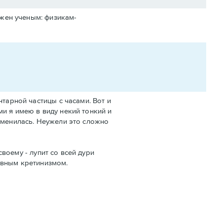
ужен ученым: физикам-
тарной частицы с часами. Вот и
и я имею в виду некий тонкий и
зменилась. Неужели это сложно
своему - лупит со всей дури
явным кретинизмом.