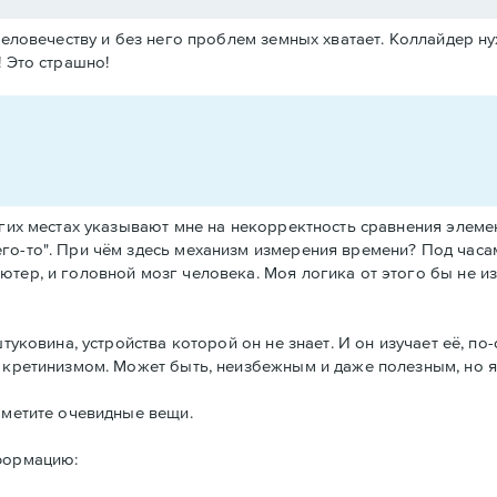
 человечеству и без него проблем земных хватает. Коллайдер н
! Это страшно!
угих местах указывают мне на некорректность сравнения элемен
го-то". При чём здесь механизм измерения времени? Под часам
ютер, и головной мозг человека. Моя логика от этого бы не и
туковина, устройства которой он не знает. И он изучает её, по-
ю кретинизмом. Может быть, неизбежным и даже полезным, но 
аметите очевидные вещи.
нформацию: