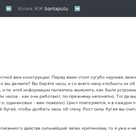
естной вам конструкции. Перед вами стоит сугубо научная, важ
то вы делаете? Вы берёте часы, и со всего маху хлобысть их об
ю, и по этой информации пытаетесь выяснить, как были устроен
йн часов - как они работают, по-прежнему непонятно. Тогда вы
го, одинаковых - вам повезло). Цикл повторяется, и в каждом 
й бугай, чтобы долбать часы об стену. Рост силы бугая вы счит
писанного действа сильнейший запах кретинизма, то я уже и не 