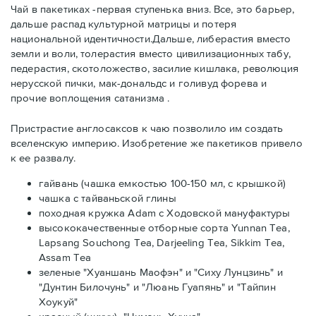
Чай в пакетиках -первая ступенька вниз. Все, это барьер,
дальше распад культурной матрицы и потеря
национальной идентичности.Дальше, либерастия вместо
земли и воли, толерастия вместо цивилизационных табу,
педерастия, скотоложество, засилие кишлака, революция
нерусской пички, мак-дональдс и голивуд форева и
прочие воплощения сатанизма .
Пристрастие англосаксов к чаю позволило им создать
вселенскую империю. Изобретение же пакетиков привело
к ее развалу.
гайвань (чашка емкостью 100-150 мл, с крышкой)
чашка с тайваньской глины
походная кружка Adam с Ходовской мануфактуры
высококачественные отборные сорта Yunnan Tea,
Lapsang Souchong Tea, Darjeeling Tea, Sikkim Tea,
Assam Tea
зеленые "Хуаншань Маофэн" и "Сиху Лунцзинь" и
"Дунтин Билочунь" и "Люань Гуапянь" и "Тайпин
Хоукуй"