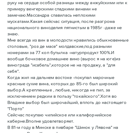
руку на сердце особой разницы между анжуйскими или к
примеру венгерскими сладкими винами не
замечаю.Массандра славилась неплохими
мускатами.Какая сейсчас ситуация, после разгрома
национального виноделия пятнистым в 1985г -даже не
знаю.
Мне всегда из вин в молодости нравились обыкновенные
столовые, "роз де масе" молдавские,под разными
номерами за 77 коп бутылка -натурпродукт 100%.И
вообще бочковое домашнее вино (вырос я на юге)из
винограда "исабель",которое не на продажу, а "для
себя".
Когда жил на дальнем востоке -покупал марочные
красные сухие вина, которых до 85-го был широкий
выбор.А крепленные , любые, никогда не пил, за
исключением редким в пользу "токайского".Хотя во
Владике выбор был широчайший, вплоть до настоящего
"Порто"
Сейсчас покупаю чилийское или калифорнийское
каберне.Вполне удовлетворяет.
В 81-м году в Минске в пивбаре "Шинок у Лявона" на