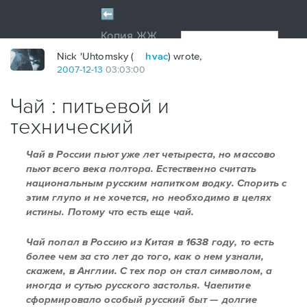
Nick 'Uhtomsky (
hvac
) wrote,
2007
-
12
-
13
03:03:00
Чай : питьевой и
технический
Чай в России пьют уже лет четыреста, но массово
пьют всего века полтора. Естественно считать
национальным русским напитком водку. Спорить с
этим глупо и не хочется, но необходимо в целях
истины. Потому что есть еще чай.
Чай попал в Россию из Китая в 1638 году, то есть
более чем за сто лет до того, как о нем узнали,
скажем, в Англии. С тех пор он стал символом, а
иногда и сутью русского застолья. Чаепитие
сформировало особый русский быт — долгие