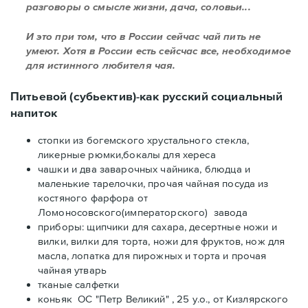
разговоры о смысле жизни, дача, соловьи...
И это при том, что в России сейчас чай пить не
умеют. Хотя в России есть сейсчас все, необходимое
для истинного любителя чая.
Питьевой (субьектив)-как русский социальный
напиток
стопки из богемского хрустального стекла,
ликерные рюмки,бокалы для хереса
чашки и два заварочных чайника, блюдца и
маленькие тарелочки, прочая чайная посуда из
костяного фарфора от
Ломоносовского(императорского) завода
приборы: щипчики для сахара, десертные ножи и
вилки, вилки для торта, ножи для фруктов, нож для
масла, лопатка для пирожных и торта и прочая
чайная утварь
тканые салфетки
коньяк ОС "Петр Великий" , 25 y.o., от Кизлярского