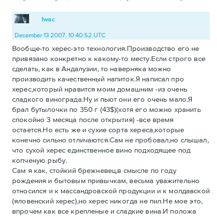
hvac
December 13 2007, 10:40:52 UTC
Вообще-то херес-это технология.Производство его не
привязано конкретно к какому-то месту.Если строго все
сделать, как в Андалузии, то наверняка можно
производить качественный напиток.Я написал про
херес,который нравится моим домашним -из очень
сладкого винограда.Ну и пьют они его очень мало.Я
брал бутылочки по 350 г (43$)(хотя его можно хранить
спокойно 3 месяца после открытия) -все время
остается.Но есть же и сухие сорта хереса,которые
конечно сильно отличаются.Сам не пробовал,но слышал,
что сухой херес единственное вино подходящее под
копченую рыбу.
Сам я как, стойкий брежневец,в смысле по году
рождения и бытовым привычкам, весьма уважительно
относился и к массандровской продукции и к молдавской
(яловенский херес),но херес никогда не пил.Не мое это,
впрочем как все крепленые и сладкие вина.И положа