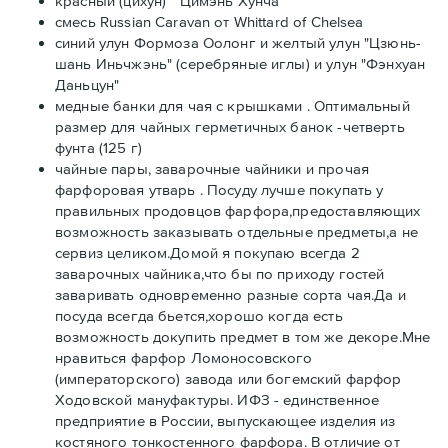
красный (цихун) "Цимэнь Хунча"
смесь Russian Caravan от Whittard of Chelsea
синий улун Формоза Оолонг и желтый улун "Цзюнь-
шань Иньчжэнь" (серебряные иглы) и улун "Фэнхуан
Даньцун"
медные банки для чая с крышками . Оптимальный
размер для чайных герметичных банок -четверть
фунта (125 г)
чайные пары, заварочные чайники и прочая
фарфоровая утварь . Посуду лучше покупать у
правильных продовцов фарфора,предоставляющих
возможность заказывать отдельные предметы,а не
сервиз целиком.Домой я покупаю всегда 2
заварочных чайника,что бы по приходу гостей
заваривать одновременно разные сорта чая.Да и
посуда всегда бьется,хорошо когда есть
возможность докупить предмет в том же декоре.Мне
нравиться фарфор Ломоносовского
(императорского) завода или богемский фарфор
Ходовской мануфактуры. ИФЗ - единственное
предприятие в России, выпускающее изделия из
костяного тонкостенного фарфора. В отличие от