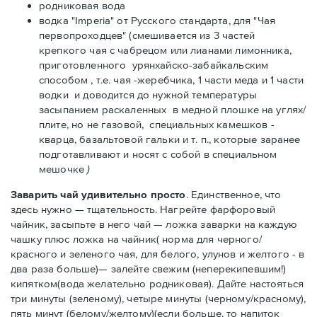
родниковая вода
водка "Imperia" от Русского стандарта, для "Чая
первопроходцев" (смешивается из 3 частей
крепкого чая с чабрецом или лианами лимонника,
приготовленного урянхайско-забайкальским
способом , т.е. чая -жеребчика, 1 части меда и 1 части
водки и доводится до нужной температуры
засыпанием раскаленных в медной плошке на углях/
плите, но не газовой, специальных камешков -
кварца, базальтовой гальки и т. п., которые заранее
подготавливают и носят с собой в специальном
мешочке
)
Заварить чай удивительно просто
. Единственное, что
здесь нужно — тщательность. Нагрейте фарфоровый
чайник, засыпьте в него чай — ложка заварки на каждую
чашку плюс ложка на чайник( норма для черного/
красного и зеленого чая, для белого, улунов и желтого - в
два раза больше)— залейте свежим (неперекипевшим!)
кипятком(вода желательно родниковая). Дайте настояться
три минуты (зеленому), четыре минуты (черному/красному),
пять минут (белому/желтому)(если больше, то напиток