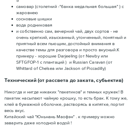
5
самовар (столетний -"банка медальная большая" ) с
жаровнею
сосновые шишки
вода родниковая
и собственно сам, вечерний чай, двух сортов - не
очень крепкий, изысканный, утонченный, понятный и
приятный всем пьющим, достойный внимания в
качестве темы для разговора и просто вкусный.К
примеру - хорошие Darjeeling (от Newby или
SFTGFOP-1 с плантаций ) и Russian Caravan (от
Whittard of Chelsea или Jackson of Piccadilly)
Технический (от рассвета до заката, субьектив)
Никогда и нигде никаких "пакетиков" и темных кружек! В
пакетик насыпают чайную крошку, то есть брак. К тому же,
клей в бумажной оболочке, растворясь в кипятке, портит
весь вкус.
Китайский чай "Юньнань Маофэн" . к примеру можно
заварить даже холодной водой !