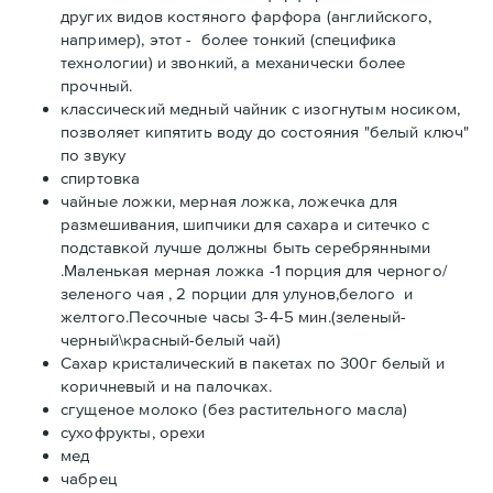
других видов костяного фарфора (английского,
например), этот - более тонкий (специфика
технологии) и звонкий, а механически более
прочный.
классический медный чайник с изогнутым носиком,
позволяет кипятить воду до состояния "белый ключ"
по звуку
спиртовка
чайные ложки, мерная ложка, ложечка для
размешивания, шипчики для сахара и ситечко с
подставкой лучше должны быть серебрянными
.Маленькая мерная ложка -1 порция для черного/
зеленого чая , 2 порции для улунов,белого и
желтого.Песочные часы 3-4-5 мин.(зеленый-
черный\красный-белый чай)
Сахар кристалический в пакетах по 300г белый и
коричневый и на палочках.
сгущеное молоко (без растительного масла)
сухофрукты, орехи
мед
чабрец