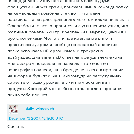
площади Веры Хоружей я познакомился с двумя
французами -инженерами, приехавшими в командировку
на камвольный комбинат.Так вот , что меня
поразило.Начав расспрашивать их о том какие вина им в
Союзе больше всего нравятся, я с удивлением узнал, что
"солнце в бокале" -20 гр. крепленый шмурдяк, ценой в 1
руб с копейками.Мол отличное крепленое вино и
практически даром и вообще прекрасный аперитив
легко усваиваемый организмом и прекрасно
возбуждающий аппетит.В ответ на мое удивление -они
мне с жаром доказали на пальцах, что дело не в
полиграфии наклеек, ни в бренде,не в легендировании,
не в форме бутылок, не в многомудрых рассуждениях
сомелье о годах урожая, а в личном восприятии
продукта.Критерий может быть только один -нравится
лично тебе или нет.
daily_winegraph
December 13 2007, 18:19:10 UTC
Сильно.