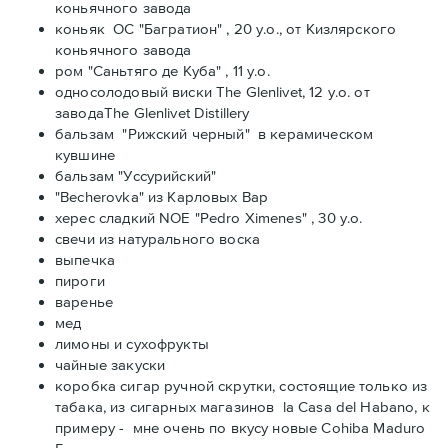
коньячного завода
коньяк ОС "Багратион" , 20 y.o., от Кизлярского
коньячного завода
ром "Саньтяго де Куба" , 11 y.o.
односолодовый виски The Glenlivet, 12 y.o. от
заводаThe Glenlivet Distillery
бальзам "Рижский черный" в керамическом
кувшине
бальзам "Уссурийский"
"Becherovka" из Карловых Вар
херес сладкий NOE "Pedro Ximenes" , 30 y.o.
свечи из натурального воска
выпечка
пироги
варенье
мед
лимоны и сухофрукты
чайные закуски
коробка сигар ручной скрутки, состоящие только из
табака, из сигарных магазинов la Casa del Habano, к
примеру - мне очень по вкусу новые Cohiba Maduro