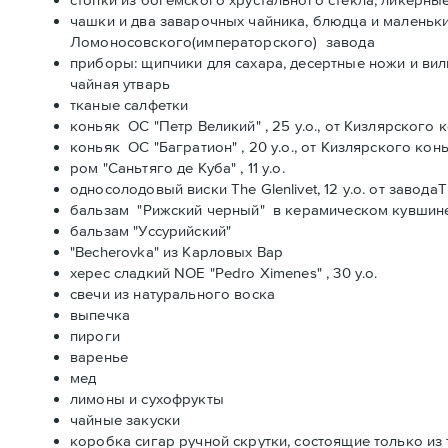
чашки и два заварочных чайника, блюдца и маленьки
Ломоносовского(императорского) завода
приборы: щипчики для сахара, десертные ножи и вилк
чайная утварь
тканые салфетки
коньяк ОС "Петр Великий" , 25 y.o., от Кизлярского
коньяк ОС "Багратион" , 20 y.o., от Кизлярского ко
ром "Саньтяго де Куба" , 11 y.o.
односолодовый виски The Glenlivet, 12 y.o. от заводаThe
бальзам "Рижский черный" в керамическом кувшин
бальзам "Уссурийский"
"Becherovka" из Карловых Вар
херес сладкий NOE "Pedro Ximenes" , 30 y.o.
свечи из натурального воска
выпечка
пироги
варенье
мед
лимоны и сухофрукты
чайные закуски
коробка сигар ручной скрутки, состоящие только из 