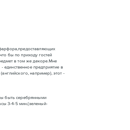
в фарфора,предоставляющих
что бы по приходу гостей
редмет в том же декоре.Мне
- единственное предприятие в
английского, например), этот -
жны быть серебрянными
сы 3-4-5 мин.(зеленый-