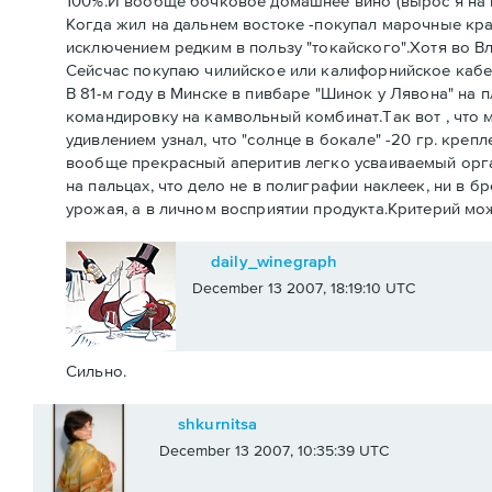
100%.И вообще бочковое домашнее вино (вырос я на юг
Когда жил на дальнем востоке -покупал марочные кра
исключением редким в пользу "токайского".Хотя во 
Сейсчас покупаю чилийское или калифорнийское кабе
В 81-м году в Минске в пивбаре "Шинок у Лявона" на
командировку на камвольный комбинат.Так вот , что м
удивлением узнал, что "солнце в бокале" -20 гр. кре
вообще прекрасный аперитив легко усваиваемый орга
на пальцах, что дело не в полиграфии наклеек, ни в 
урожая, а в личном восприятии продукта.Критерий мож
daily_winegraph
December 13 2007, 18:19:10 UTC
Сильно.
shkurnitsa
December 13 2007, 10:35:39 UTC