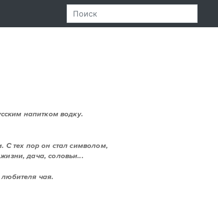
усским напитком водку.
и. С тех пор он стал символом,
изни, дача, соловьи...
о любителя чая.