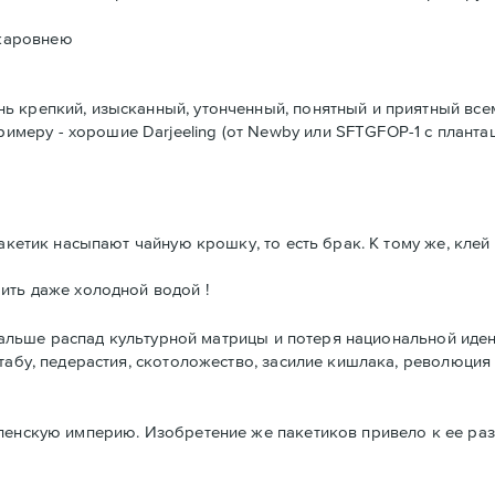
 жаровнею
чень крепкий, изысканный, утонченный, понятный и приятный в
имеру - хорошие Darjeeling (от Newby или SFTGFOP-1 с плантаци
пакетик насыпают чайную крошку, то есть брак. К тому же, кле
ить даже холодной водой !
, дальше распад культурной матрицы и потеря национальной иде
табу, педерастия, скотоложество, засилие кишлака, революция
ленскую империю. Изобретение же пакетиков привело к ее раз