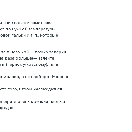
ом или лианами лимонника,
ится до нужной температуры
вой гальки и т. п., которые
ьте в него чай — ложка заварки
два раза больше)— залейте
ты (черному/красному), пять
 в молоко, а не наоборот.Молоко
сто того, чтобы наслаждаться
аварите очень крепкий черный
вредно.