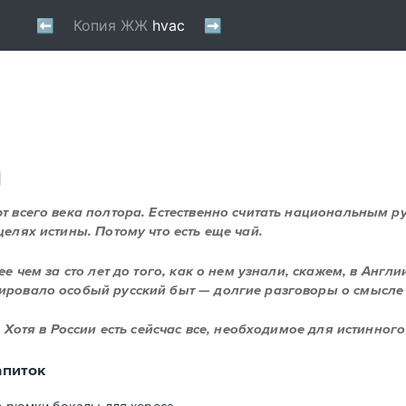
й
ют всего века полтора. Естественно считать национальным р
целях истины. Потому что есть еще чай.
ее чем за сто лет до того, как о нем узнали, скажем, в Англи
мировало особый русский быт — долгие разговоры о смысле ж
т. Хотя в России есть сейсчас все, необходимое для истинног
апиток
е рюмки,бокалы для хереса