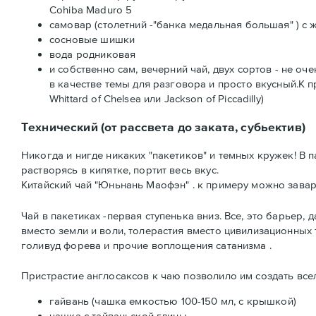
Cohiba Maduro 5
самовар (столетний -"банка медальная большая" ) с
сосновые шишки
вода родниковая
и собственно сам, вечерний чай, двух сортов - не о
в качестве темы для разговора и просто вкусный.К пр
Whittard of Chelsea или Jackson of Piccadilly)
Технический (от рассвета до заката, субьектив)
Никогда и нигде никаких "пакетиков" и темных кружек! В 
растворясь в кипятке, портит весь вкус.
Китайский чай "Юньнань Маофэн" . к примеру можно завар
Чай в пакетиках -первая ступенька вниз. Все, это барьер
вместо земли и воли, толерастия вместо цивилизационных 
голивуд форева и прочие воплощения сатанизма .
Пристрастие англосаксов к чаю позволило им создать все
гайвань (чашка емкостью 100-150 мл, с крышкой)
чашка с тайваньской глины