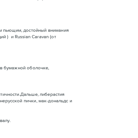
сем пьющим, достойный внимания
й ) и Russian Caravan (от
й в бумажной оболочке,
нтичности.Дальше, либерастия
 нерусской пички, мак-дональдс и
валу.