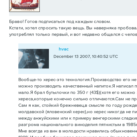
Браво! Готов подписаться под каждым словом.
Кстати, хотел спросить такую вещь. Вы наверняка пробова
употреблял только первый, и вот недавно общался с чело
hvac
December 13 2007, 10:40:52 UTC
Вообще-то херес-это технология.Производство его не 
можно производить качественный напиток.Я написал п
мало.Я брал бутылочки по 350 г (43$)(хотя его можно 
хереса,которые конечно сильно отличаются.Сам не пр
Сам я как, стойкий брежневец,в смысле по году рожд
молдавской (яловенский херес),но херес никогда не п
между анжуйскими или к примеру венгерскими сладким
разгрома национального виноделия пятнистым в 1985г
Мне всегда из вин в молодости нравились обыкновенн