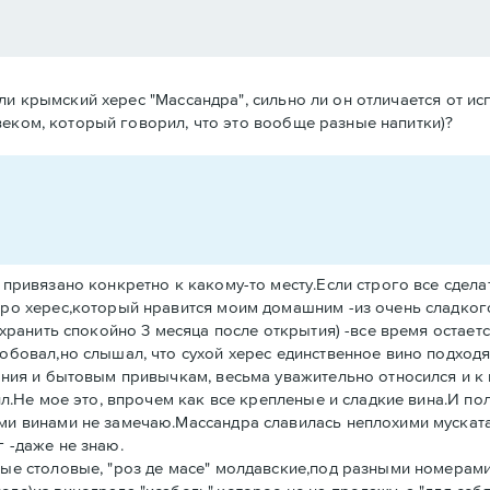
ли крымский херес "Массандра", сильно ли он отличается от ис
веком, который говорил, что это вообще разные напитки)?
привязано конкретно к какому-то месту.Если строго все сделат
ро херес,который нравится моим домашним -из очень сладкого
хранить спокойно 3 месяца после открытия) -все время остаетс
обовал,но слышал, что сухой херес единственное вино подход
ения и бытовым привычкам, весьма уважительно относился и к
ил.Не мое это, впрочем как все крепленые и сладкие вина.И п
и винами не замечаю.Массандра славилась неплохими мускатам
 -даже не знаю.
ые столовые, "роз де масе" молдавские,под разными номерами