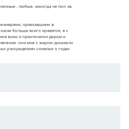
".
енные , любые, никогда не пил, за
инженерами, приехавшими в
Союзе больше всего нравятся, я с
еное вино и практически даром и
ивление -они мне с жаром доказали
дрых рассуждениях сомелье о годах