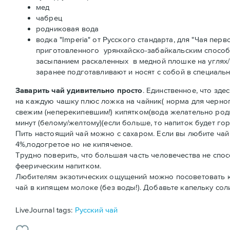
мед
чабрец
родниковая вода
водка "Imperia" от Русского стандарта, для "Чая пе
приготовленного урянхайско-забайкальским способом 
засыпанием раскаленных в медной плошке на углях/пл
заранее подготавливают и носят с собой в специал
Заварить чай удивительно просто
. Единственное, что зд
на каждую чашку плюс ложка на чайник( норма для черного
свежим (неперекипевшим!) кипятком(вода желательно родни
минут (белому/желтому)(если больше, то напиток будет го
Пить настоящий чай можно с сахаром. Если вы любите чай
4%,подогретое но не кипяченое.
Трудно поверить, что большая часть человечества не спо
феерическим напитком.
Любителям экзотических ощущений можно посоветовать к
чай в кипящем молоке (без воды!). Добавьте капельку сол
LiveJournal tags:
Русский чай