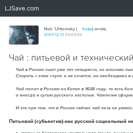
Nick 'Uhtomsky (
hvac
) wrote,
2007
-
12
-
13
03:03:00
Чай : питьевой и технически
Чай в России пьют уже лет четыреста, но массово пь
Спорить с этим глупо и не хочется, но необходимо в 
Чай попал в Россию из Китая в 1638 году, то есть бол
а иногда и сутью русского застолья. Чаепитие сфор
И это при том, что в России сейчас чай пить не умею
Питьевой (субьектив)-как русский социальный н
стопки из богемского хрустального стекла, ликерны