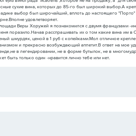
е)из винограда "исабель",которое не на продажу, а "для себя
сные сухие вина, которых до 85-го был широкий выбор.А крепл
Владике выбор был широчайший, вплоть до настоящего "Порто"
рне.Вполне удовлетворяет.
 площади Веры Хоружей я познакомился с двумя французами -
еня поразило.Начав расспрашивать их о том какие вина им в 
пленый шмурдяк, ценой в 1 руб с копейками.Мол отличное крепл
низмом и прекрасно возбуждающий аппетит.В ответ на мое уд
бренде,не в легендировании, не в форме бутылок, не в многому
ет быть только один -нравится лично тебе или нет.