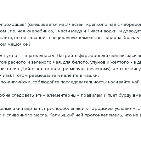
рвопроходцев" (смешивается из 3 частей крепкого чая с чабрец
, т.е. чая -жеребчика, 1 части меда и 1 части водки и довод
ите, но не газовой, специальных камешков - кварца, базальто
ьном мешочке
)
есь нужно — тщательность. Нагрейте фарфоровый чайник, засып
/красного и зеленого чая, для белого, улунов и желтого - в 
ковая). Дайте настояться три минуты (зеленому), четыре мину
рчить). Потом размешайте и налейте в чашки.
 по-английски, соблюдайте последовательность: наливайте чай
собна следовать этим элементарным правилам и пьет бурду вме
алмыцкий вариант, приспособленный к городским условиям. З
и и сливочного масла. Калмыцкий чай прогоняет хмель, что не 