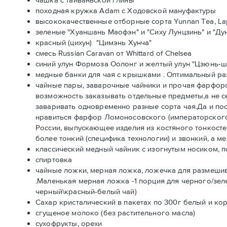
походная кружка Adam с Ходовской мануфактуры
высококачественные отборные сорта Yunnan Tea, Laps
зеленые "Хуаншань Маофэн" и "Сиху Лунцзинь" и "Дун
красный (цихун) "Цимэнь Хунча"
смесь Russian Caravan от Whittard of Chelsea
синий улун Формоза Оолонг и желтый улун "Цзюнь-ш
медные банки для чая с крышками . Оптимальный раз
чайные пары, заварочные чайники и прочая фарфор
возможность заказывать отдельные предметы,а не с
заваривать одновременно разные сорта чая.Да и пос
нравиться фарфор Ломоносовского (императорского
России, выпускающее изделия из костяного тонкосте
более тонкий (специфика технологии) и звонкий, а м
классический медный чайник с изогнутым носиком, п
спиртовка
чайные ложки, мерная ложка, ложечка для размешив
.Маленькая мерная ложка -1 порция для черного/зеле
черный\красный-белый чай)
Сахар кристалический в пакетах по 300г белый и ко
сгущеное молоко (без растительного масла)
сухофрукты, орехи