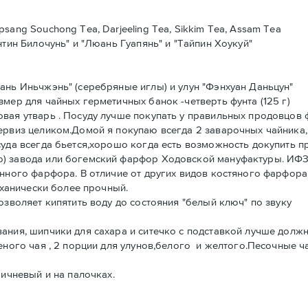
ang Souchong Tea, Darjeeling Tea, Sikkim Tea, Assam Tea
тин Билочунь" и "Люань Гуапянь" и "Тайпин Хоукуй"
ань Иньчжэнь" (серебряные иглы) и улун "Фэнхуан Даньцун"
мер для чайных герметичных банок -четверть фунта (125 г)
овая утварь . Посуду лучше покупать у правильных продовцо
ервиз целиком.Домой я покупаю всегда 2 заварочных чайника,
уда всегда бьется,хорошо когда есть возможность докупить п
) завода или богемский фарфор Ходовской мануфактуры. ИФЗ 
нного фарфора. В отличие от других видов костяного фарфора (
еханически более прочный.
озволяет кипятить воду до состояния "белый ключ" по звуку
ания, шипчики для сахара и ситечко с подставкой лучше дол
ного чая , 2 порции для улунов,белого и желтого.Песочные ча
ричневый и на палочках.