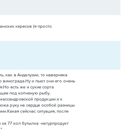
панских хересов (я просто
ь, как в Андалузии, то наверняка
 винограда.Ну и пьют они его очень
я.Но есть же и сухие сорта
ящее под копченую рыбу.
 массандровской продукции и к
оложа руку на сердце особой разницы
и.Какая сейсчас ситуация, после
 за 77 коп бутылка -натурпродукт