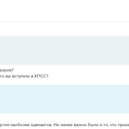
 воров?
-то вы вступили в КПСС?
 партия наиболее адекватна. Не менее важно было и то, что при