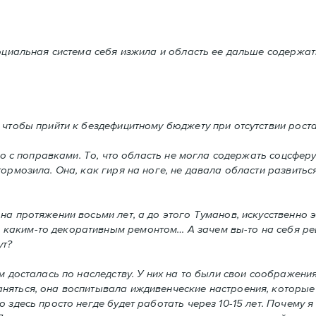
социальная система себя изжила и область ее дальше содержа
 чтобы прийти к бездефицитному бюджету при отсутствии рост
но с поправками. То, что область не могла содержать соцсферу 
тормозила. Она, как гиря на ноге, не давала области развить
а протяжении восьми лет, а до этого Туманов, искусственно э
каким-то декоративным ремонтом… А зачем вы-то на себя реш
ут?
м досталась по наследству. У них на то были свои соображения
няться, она воспитывала иждивенческие настроения, которые
здесь просто негде будет работать через 10-15 лет. Почему я 