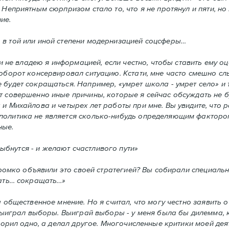
Неприятным сюрпризом стало то, что я не протянул и пяти, но 
ие.
 в той или иной степени модернизацией соцсферы…
а и не владею я информацией, если честно, чтобы ставить ему 
аоборот консервировал ситуацию. Кстати, мне часто смешно сл
будет сокращаться. Например, «умрет школа - умрет село» и т
т совершенно иные причины, которые я сейчас обсуждать не б
и Михайлова и четырех лет работы при мне. Вы увидите, что р
политика не является сколько-нибудь определяющим фактором
ные.
бнутся - и желают счастливого пути»
 громко объявили это своей стратегией? Вы собирали специаль
зать… сокращать…»
а общественное мнение. Но я считал, что могу честно заявить о
 выиграл выборы. Выиграй выборы - у меня была бы дилемма, ка
оворил одно, а делал другое. Многочисленные критики моей дея