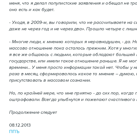
меня, что я делал популистские заявления и обещал не тр
оно есть и как будет.
- Уходя, в 2009-м, вы говорили, что не рассчитываете на
даже не через год и не через два». Прошло четыре с лишн
- Многие люди, к мнению которых я неравнодушен, - да. Но
массово отношение пока осталось прежним. Хотя у многих
я все же общаюсь с людьми, которые обладают большей и
государстве, или имели такое отношение раньше. Я не мо
времени… У меня просто информации такой нет. Чтобы у н
раза в месяц, сформировалось какое то мнение – думаю, по
присутствовать в массовом сознании.
Но, по крайней мере, что мне приятно - до сих пор, ког
оштрафовали. Всегда улыбнутся и пожелают счастливого пу
Продолжение следует
08.12.2013
ППЪ