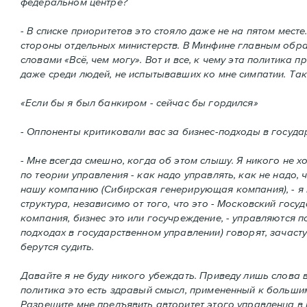
федеральном центре?
- В списке приоритетов это стояло даже не на пятом мес
стороны отдельных министерств. В Минфине главным образ
словами «Всё, чем могу». Вот и все, к чему эта политика 
даже среди людей, не испытывавших ко мне симпатии. Так 
«Если бы я был банкиром - сейчас бы гордился»
- Оппоненты критиковали вас за бизнес-подходы в госуда
- Мне всегда смешно, когда об этом слышу. Я никого не х
по теории управления - как надо управлять, как не надо, ч
нашу компанию (Сибирская генерирующая компания), - я
структура, независимо от того, что это - Московский го
компания, бизнес это или госучреждение, - управляются п
подходах в государственном управлении) говорят, зачаст
берутся судить.
Давайте я не буду никого убеждать. Приведу лишь слова 
политика это есть здравый смысл, примененный к большим
Разрешите мне предъявить авторитет этого управленца в 