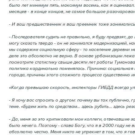
было лет минимум пять, максимум восемь, как я оценивал. 
месяцев - в конце концов, не самое большое разочарован
- И ваш предшественник и ваш преемник тоже занимались
- Последователя судить не правильно, я буду предвзят, д
могу сказать твердо - он не занимался модернизацией, н
мы содержим социальную сферу - то население деревни не 
деле это абсолютно не верно. В основе урбанизации лежа
посмотрите статистику свыше десяти лет работы Туманова 
политика кардинально поменялась. Причина: социальная 
города, причины этого сложного процесса существенно и
«Когда превышаю скорость, инспекторы ГИБДД всегда улы
- Я хочу вас спросить о другом: почему вы так публично,
теме. «Будем жить по средствам… здесь рубить… здесь ре
- Да, меня за это критиковали мои коллеги, отвечавшие з
было нечего. Поэтому - слава Богу, что я в 2000 году не
абсолютно честно. Меня никто не упрекнет в том, что я г