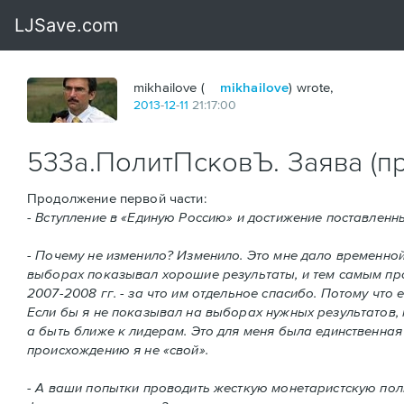
mikhailove (
mikhailove
) wrote,
2013
-
12
-
11
21:17:00
533а.ПолитПсковЪ. Заява (п
Продолжение первой части:
- Вступление в «Единую Россию» и достижение поставлен
- Почему не изменило? Изменило. Это мне дало временной
выборах показывал хорошие результаты, и тем самым про
2007-2008 гг. - за что им отдельное спасибо. Потому что е
Если бы я не показывал на выборах нужных результатов, 
а быть ближе к лидерам. Это для меня была единственная
происхождению я не «свой».
- А ваши попытки проводить жесткую монетаристскую поли