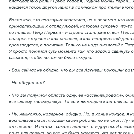
благодарную роль? Грубо говоря, Родине нужны герои… Я ч
найдется такой другой идиот в латинском прочтении этого
Возможно, это прозвучит хвастливо, но я понимал, что мо
принадлежащим к отряду людей, которым суждено что-то с
но пришел Петр Первый - и страна стала двигаться. Пер
полярных оценок и как человек, и как исторический деятел
производстве, в политике. Только не надо аналогий с Пет
Я просто понимал суть момента так, что задача сдвинуть о
сдюжить, чтобы потом не было стыдно.
- Вам сейчас не обидно, что вы все Авгиевы конюшни ра
- Не обидно что?
- Что вы получили область одну, ее «ассенизировали», оч
все своему «наследнику». То есть вытащили каштаны из о
- Ну, немножко, наверное, обидно. Но, в конце концов, я н
воспользоваться плодами своей работы, но не смог. Ну 
это не мое…И потом - самое главное-то в другом. Я с само
рано или поздно, но все же была надежда, что лет восемь