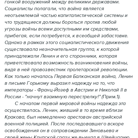
гонкой вооружений между великими державами.
Социалисты полагали, что война является
неотъемлемой частью капиталистической системы и
что трудящиеся должны бороться против любой
угрозы войны всеми доступными им средствами,
прибегая, если потребуется, к всеобщей забастовке.
Однако в рамках этого социалистического движения
существовала незначительная группа, к которой
принадлежали Ленин и его сторонники, которая
приветствовала возможность возникновения войны,
видя в ней провозвестник пролетарской революции.
Как только началась Первая Балканская война, Ленин
в письме Горькому выразил надежду на то, что
императоры - Франц-Йозеф в Австрии и Николай II в
России - "начнут взаимную перестрелку!" (
Прим.1
).
С началом первой мировой войны надежда эта
осуществилась. Ленин, живший в то время вблизи
Кракова, был немедленно арестован австрийской
военной полицией. После последовавшего вскоре
освобождения он в сопровождении Зиновьева и
своей жены Крупской сразу же выехал в Швейцарию.