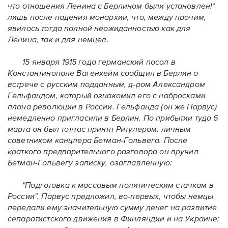
что отношения Ленина с Берлином были установлен!*
лишь после падения монархии, что, между прочим,
явилось тогда полной неожиданностью как для
Ленина, так и для немцев.
15 января 1915 года германский посол в
Константинополе Вагенхейм сообщил в Берлин о
встрече с русским подданным, д-ром Александром
Гельфандом, который ознакомил его с набросками
плана революции в России. Гельфанда (он же Парвус)
немедленно пригласили в Берлин. По прибытии туда 6
марта он был тотчас принят Ритулером, личным
советником канцлера Бетман-Гольвега. После
краткого предварительного разговора он вручил
Бетман-Гольвегу записку, озаглавленную:
"Подготовка к массовым политическим стачкам в
России". Парвус предложил, во-первых, чтобы немцы
передали ему значительную сумму денег на развитие
сепаратистского движения в Финляндии и на Украине;