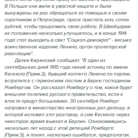
В Польше они жили в ужасной нищете и были
вынуждены не раз обращаться за помощью к своим
соратникам в Петрограде, прося прислать хоть сотню
рублей, чтобы продолжить свою работу. В Швейцарии
их положение несколько улучшилось, и в конце 1914
года стал выходить в свет "Социал-демократ" - весьма
воинственное издание Ленина, орган пролетарской
революции".
Далее Керенский сообщает
: "В один из
сентябрьских дней 1915 года некий эстонец по имени
Кескюла (
Прим.2
), бывший коллега Ленина по партии,
встретился с германским послом в Берне господином
Ромбергом. Он рассказал Ромбергу о том, какой будет
внешняя политика русского правительства, если к
власти придут большевики. 30 сентября Ромберг
направил в министерство иностранных дел депешу, в
которой изложил этот разговор, а сам Кескюла через
некоторое время выехал в Берлин. Ознакомившись
несколько лет назад с этой депешей Ромберга
(
Прим.3
), я понял, насколько ошибался, предполагая,