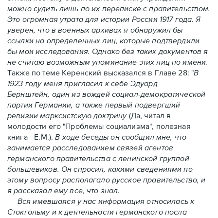
можно судить лишь по их переписке с правительством.
Это огромная утрата для истории России 1917 года. Я
уверен, что в военных архивах я обнаружил бы
ссылки на определенных лиц, которые подтвердили
бы мои исследования. Однако без таких документов я
не считаю возможным упоминание этих лиц по имени
.
Также по теме Керенский высказался в Главе 28:
"
В
1923 году меня пригласил к себе Эдуард
Бернштейн, один из вождей социал-демократической
партии Германии, а также первый подвергший
ревизии марксистскую доктрину
(Да, читал в
молодости его "Проблемы социализма", полезная
книга - Е.М.).
В ходе беседы он сообщил мне, что
занимается расследованием связей агентов
германского правительства с ленинской группой
большевиков. Он спросил, какими сведениями по
этому вопросу располагало русское правительство, и
я рассказал ему все, что знал.
Вся имевшаяся у нас информация относилась к
Стокгольму и к деятельности германского посла