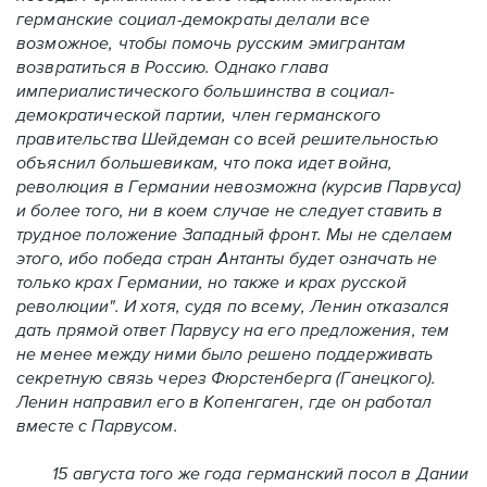
германские социал-демократы делали все
возможное, чтобы помочь русским эмигрантам
возвратиться в Россию. Однако глава
империалистического большинства в социал-
демократической партии, член германского
правительства Шейдеман со всей решительностью
объяснил большевикам, что пока идет война,
революция в Германии невозможна (курсив Парвуса)
и более того, ни в коем случае не следует ставить в
трудное положение Западный фронт. Мы не сделаем
этого, ибо победа стран Антанты будет означать не
только крах Германии, но также и крах русской
революции". И хотя, судя по всему, Ленин отказался
дать прямой ответ Парвусу на его предложения, тем
не менее между ними было решено поддерживать
секретную связь через Фюрстенберга (Ганецкого).
Ленин направил его в Копенгаген, где он работал
вместе с Парвусом.
15 августа того же года германский посол в Дании