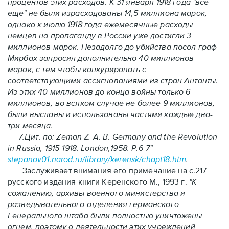
процентов этих расходов. К 31 января 1918 года "все
еще" не были израсходованы 14,5 миллиона марок,
однако к июлю 1918 года ежемесячные расходы
немцев на пропаганду в России уже достигли 3
миллионов марок. Незадолго до убийства посол граф
Мирбах запросил дополнительно 40 миллионов
марок, с тем чтобы конкурировать с
соответствующими ассигнованиями из стран Антанты.
Из этих 40 миллионов до конца войны только 6
миллионов, во всяком случае не более 9 миллионов,
были высланы и использованы частями каждые два-
три месяца.
7.Цит. по: Zeman Z. А. В. Germany and the Revolution
in Russia, 1915-1918. London,1958. P.6-7"
stepanov01.narod.ru/library/kerensk/chap
t18.htm
.
Заслуживает внимания его примечание на с.217
русского издания книги Керенского М., 1993 г.
"
К
сожалению, архивы военного министерства и
разведывательного отделения германского
Генерального штаба были полностью уничтожены
огнем, поэтому о деятельности этих учреждений