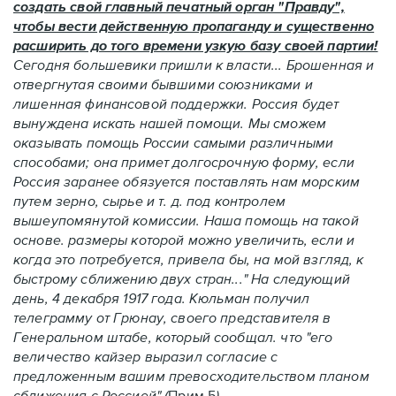
создать свой главный печатный орган "Правду",
чтобы вести действенную пропаганду и существенно
расширить до того времени узкую базу своей партии!
Сегодня большевики пришли к власти... Брошенная и
отвергнутая своими бывшими союзниками и
лишенная финансовой поддержки. Россия будет
вынуждена искать нашей помощи. Мы сможем
оказывать помощь России самыми различными
способами; она примет долгосрочную форму, если
Россия заранее обязуется поставлять нам морским
путем зерно, сырье и т. д. под контролем
вышеупомянутой комиссии. Наша помощь на такой
основе. размеры которой можно увеличить, если и
когда это потребуется, привела бы, на мой взгляд, к
быстрому сближению двух стран..." На следующий
день, 4 декабря 1917 года. Кюльман получил
телеграмму от Грюнау, своего представителя в
Генеральном штабе, который сообщал. что "его
величество кайзер выразил согласие с
предложенным вашим превосходительством планом
сближения с Россией" (
Прим.5
).