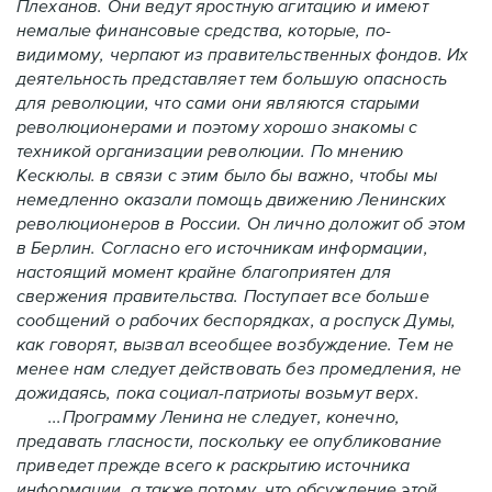
Плеханов. Они ведут яростную агитацию и имеют
немалые финансовые средства, которые, по-
видимому, черпают из правительственных фондов. Их
деятельность представляет тем большую опасность
для революции, что сами они являются старыми
революционерами и поэтому хорошо знакомы с
техникой организации революции. По мнению
Кескюлы. в связи с этим было бы важно, чтобы мы
немедленно оказали помощь движению Ленинских
революционеров в России. Он лично доложит об этом
в Берлин. Согласно его источникам информации,
настоящий момент крайне благоприятен для
свержения правительства. Поступает все больше
сообщений о рабочих беспорядках, а роспуск Думы,
как говорят, вызвал всеобщее возбуждение. Тем не
менее нам следует действовать без промедления, не
дожидаясь, пока социал-патриоты возьмут верх.
...Программу Ленина не следует, конечно,
предавать гласности, поскольку ее опубликование
приведет прежде всего к раскрытию источника
информации, а также потому, что обсуждение этой