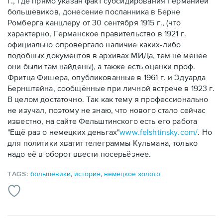
г., где прямо указан факт субсидирования Германией
большевиков, донесение посланника в Берне
Ромберга канцлеру от 30 сентября 1915 г., (что
характерно, Германское правительство в 1921 г.
официально опровергало наличие каких-либо
подобных документов в архивах МИДа, тем не менее
они были там найдены), а также есть оценки проф.
Фритца Фишера, опубликованные в 1961 г. и Эдуарда
Бернштейна, сообщённые при личной встрече в 1923 г.
В целом достаточно. Так как тему я профессионально
не изучал, поэтому не знаю, что нового стало сейчас
известно, на сайте Фельштинского есть его работа
"Ещё раз о немецких деньгах"
www.felshtinsky.com/
. Но
для политики хватит телеграммы Кульмана, только
надо её в оборот ввести посерьёзнее.
TAGS:
большевики
,
история
,
немецкое золото