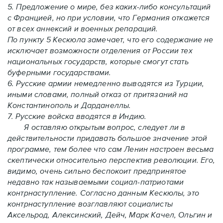
5. Предложение о мире, без каких-либо консультаций
с Францией, но при условии, что Германия откажется
от всех аннексий и военных репараций.
По пункту 5 Кескюла замечает, что его содержание не
исключает возможности отделения от России тех
национальных государств, которые смогут стать
буферными государствами.
6. Русские армии немедленно выводятся из Турции,
иными словами, полный отказ от притязаний на
Константинополь и Дарданеллы.
7. Русские войска вводятся в Индию.
Я оставляю открытым вопрос, следует ли в
действительности придавать большое значение этой
программе, тем более что сам Ленин настроен весьма
скептически относительно перспектив революции. Его,
видимо, очень сильно беспокоит предпринятое
недавно так называемыми социал-патриотами
контрнаступление. Согласно данным Кескюлы, это
контрнаступление возглавляют социалисты
Аксельрод, Алексинский, Дейч, Марк Качел, Ольгин и