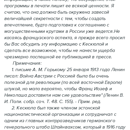
программы в печати лишит ее всякой ценности. Я
считаю, что она должна быть окружена завесой
величайшей секретности с тем, чтобы создать
впечатление, будто подготовка к соглашению с
могущественными кругами в России уже ведется.Не
касаясь французского аспекта, я прежде всего просил
бы Вас обсудить эту информацию с Кескюлой и
сделать все возможное, чтобы не нанести ущерба
чрезмерно поспешной ее публикацией в прессе.
Примечания:
1. письме А. М. Горькому 25 января 1913 года Ленин
писал: Война Австрии с Россией была бы очень
полезной для революции (по всей восточной Европе)
штукой, но мало вероятно, чтобы Франц Иозеф и
Николаша доставили нам сие удовольствие" (Ленин В.
И. Поли. собр. соч. Т. 48. С. 155). - Прим. ред.
2. Кескюла был также членом эстонской
националистической организации и сотрудничал с
одним из главных контрразведчиков германского
генерального штаба Штайнвахсом, который в 1916 году