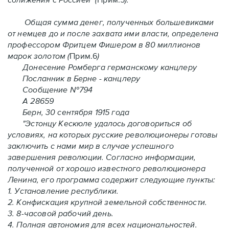
Общая сумма денег, полученных большевиками
от немцев до и после захвата ими власти, определена
профессором Фритцем Фишером в 80 миллионов
марок золотом (
Прим.6
)
Донесение Ромберга германскому канцлеру
Посланник в Берне - канцлеру
Сообщение №794
А 28659
Берн, 30 сентября 1915 года
"Эстонцу Кескюле удалось договориться об
условиях, на которых русские революционеры готовы
заключить с нами мир в случае успешного
завершения революции. Согласно информации,
полученной от хорошо известного революционера
Ленина, его программа содержит следующие пункты:
1. Установление республики.
2. Конфискация крупной земельной собственности.
3. 8-часовой рабочий день.
4. Полная автономия для всех национальностей.