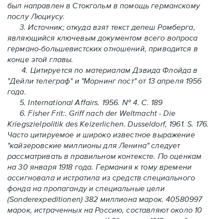
был направлен в Стокгольм в помощь германскому
послу Люциусу.
3. Источник; откуда взят текст депеш Ромберга,
являющийся ключевым документом всего вопроса
германо-большевистских отношений, приводится в
конце этой главы.
4. Цитируется по материалам Дэвида Флойда в
"Дейли телеграф" и "Морнинг пост" от 13 апреля 1956
года.
5. International Affairs. 1956. № 4. С. 189
6. Fisher Frit:. Griff nach der Weltmacht - Die
Kriegszielpolitik des Keizerlichen. Dusseldorf, 1961. S. 176.
Часто цитируемое и широко известное выражение
"кайзеровские миллионы для Ленина" следует
рассматривать в правильном контексте. По оценкам
на 30 января 1918 года. Германия к тому времени
ассигновала и истратила из средств специального
фонда на пропаганду и специальные цели
(Sonderexpeditionen) 382 миллиона марок. 40580997
марок, истраченных на Россию, составляют около 10