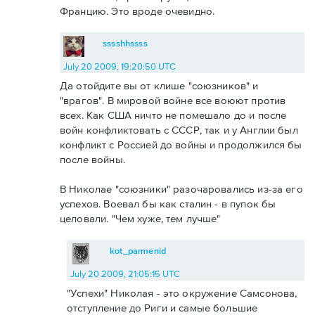
Францию. Это вроде очевидно.
sssshhssss
July 20 2009, 19:20:50 UTC
Да отойдите вы от клише "союзников" и
"врагов". В мировой войне все воюют против
всех. Как США ничто не помешало до и после
войн конфликтовать с СССР, так и у Англии был
конфликт с Россией до войны и продолжился бы
после войны.
В Николае "союзники" разочаровались из-за его
успехов. Воевал бы как сталин - в пупок бы
целовали. "Чем хуже, тем лучше"
kot_parmenid
July 20 2009, 21:05:15 UTC
"Успехи" Николая - это окружение Самсонова,
отступление до Риги и самые большие