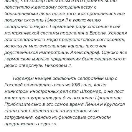
вывод, что кайзер Вильгельм и его правительство
приступило к деловому сотрудничеству с
большевиками лишь после того, как провалились все
попытки склонить Николая II к заключению
сепаратного мира с Германией ради спасения всей
монархической системы правления в Европе. Условия
этого сепаратного мира предполагалось согласовать,
используя многочисленные каналы (включая
родственников императрицы Александры). Однако все
германские мирные предложения были решительно и
резко отвергнуты Николаем II.
Надежды немцев заключить сепаратный мир с
Россией возродились осенью 1916 года, когда
министром иностранных дел стал Штюрмер, а на пост
министра внутренних дел был назначен Протопопов.
Приблизительно в это самое время Ленин и Крупская
стали вновь жаловаться на материальные
затруднения, однако их финансовые сложности
продолжались недолго.