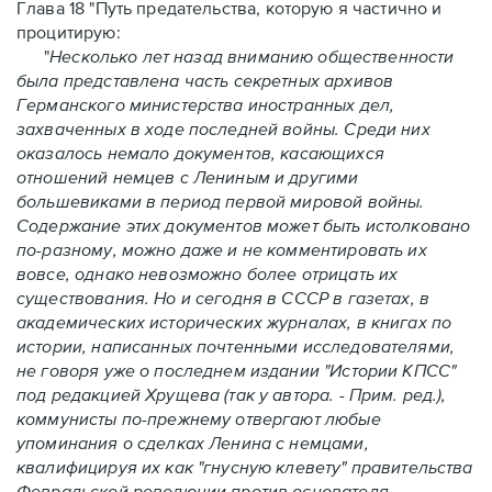
Глава 18 "Путь предательства
, которую я частично и
процитирую:
"
Несколько лет назад вниманию общественности
была представлена часть секретных архивов
Германского министерства иностранных дел,
захваченных в ходе последней войны. Среди них
оказалось немало документов, касающихся
отношений немцев с Лениным и другими
большевиками в период первой мировой войны.
Содержание этих документов может быть истолковано
по-разному, можно даже и не комментировать их
вовсе, однако невозможно более отрицать их
существования. Но и сегодня в СССР в газетах, в
академических исторических журналах, в книгах по
истории, написанных почтенными исследователями,
не говоря уже о последнем издании "Истории КПСС"
под редакцией Хрущева (так у автора. - Прим. ред.),
коммунисты по-прежнему отвергают любые
упоминания о сделках Ленина с немцами,
квалифицируя их как "гнусную клевету" правительства
Февральской революции против основателя