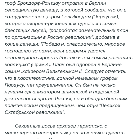
граф Брокдорф-Рантцау отправил в Берлин
сенсационную депешу, в которой сообщал, что он в
сотрудничестве с д-ром Гельфандом (Парвусом),
которого охарактеризовал как одного из самых
блестящих людей, "разработал замечательный план
по организации в России революции", добавив в
конце депеши: "Победа и, следовательно, мировое
господство за нами, если вовремя удастся
революционизировать Россию и тем самым развалить
коалицию" (
Прим.4
). План был одобрен в Берлине
самим .кайзером Вильгельмом II. Следует отметить,
что в характеристике. данной немецким графом
Парвусу, нет преувеличения. Он был не только
лучшим организатором шпионской и подрывной
деятельности против России, но и обладал большим
политическим предвидением, чем отцы "Великой
Октябрьской революции".
Секретные досье архивов германского
министерства иностранных дел позволяют сделать