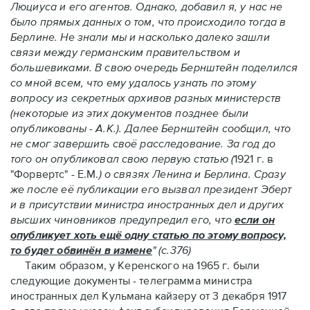
Люциуса и его агентов. Однако, добавил я, у нас не
было прямых данных о том, что происходило тогда в
Берлине. Не знали мы и насколько далеко зашли
связи между германским правительством и
большевиками. В свою очередь Бернштейн поделился
со мной всем, что ему удалось узнать по этому
вопросу из секретных архивов разных министерств
(некоторые из этих документов позднее были
опубликованы - А.К.). Далее Бернштейн сообщил, что
не смог завершить своё расследование. За год до
того он опубликовал свою первую статью (
1921 г. в
"Форвертс" - Е.М.
) о связях Ленина и Берлина. Сразу
же после её публикации его вызвал президент Эберт
и в присутствии министра иностранных дел и других
высших чиновников предупредил его, что
если он
опубликует хоть ещё одну статью по этому вопросу,
то будет обвинён в измене
" (с.376)
Таким образом, у Керенского на 1965 г. были
следующие документы - телеграмма министра
иностранных дел Кульмана кайзеру от 3 декабря 1917