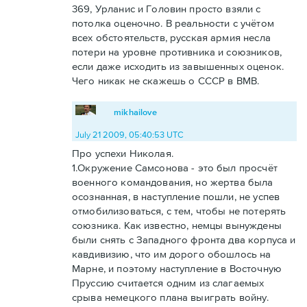
369, Урланис и Головин просто взяли с
потолка оценочно. В реальности с учётом
всех обстоятельств, русская армия несла
потери на уровне противника и союзников,
если даже исходить из завышенных оценок.
Чего никак не скажешь о СССР в ВМВ.
mikhailove
July 21 2009, 05:40:53 UTC
Про успехи Николая.
1.Окружение Самсонова - это был просчёт
военного командования, но жертва была
осознанная, в наступление пошли, не успев
отмобилизоваться, с тем, чтобы не потерять
союзника. Как известно, немцы вынуждены
были снять с Западного фронта два корпуса и
кавдивизию, что им дорого обошлось на
Марне, и поэтому наступление в Восточную
Пруссию считается одним из слагаемых
срыва немецкого плана выиграть войну.