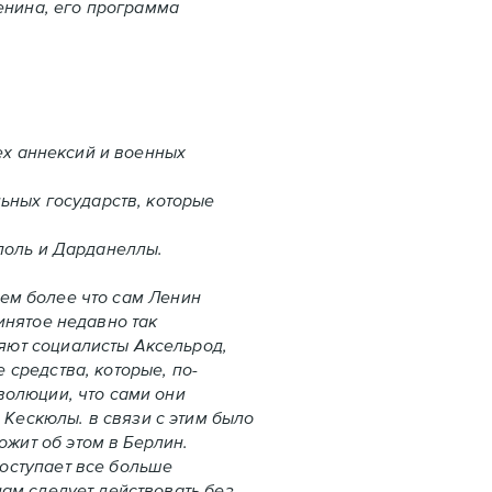
енина, его программа
ех аннексий и военных
ьных государств, которые
поль и Дарданеллы.
ем более что сам Ленин
инятое недавно так
яют социалисты Аксельрод,
средства, которые, по-
волюции, что сами они
Кескюлы. в связи с этим было
жит об этом в Берлин.
оступает все больше
ам следует действовать без