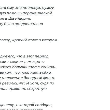
али ему значительную сумму
совую помощь пораженческой
емя в Швейцарии.
му было предоставлено
вор, краткий отчет о котором
л его, что в этот период
нские социал-демократы
еского большинства в социал-
икам, что пока идет война,
ое положение Западный фронт.
 революции". И хотя, судя по
 поддерживать секретную
депешу, в которой сообщал,