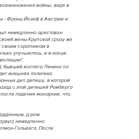
 возникновения войны, видя в
ы - Франц-Йозеф в Австрии и
был немедленно арестован
своей жены Крупской сразу же
 своим соратникам в
олько улучшилось, и в конце
еволюции".
), бывший коллега Ленина по
удет внешняя политика
ранных дел депешу, в которой
назад с этой депешей Ромберга
 после падения монархии, что,
подданным, д-ром
Парвус) немедленно
Бетман-Гольвега. После