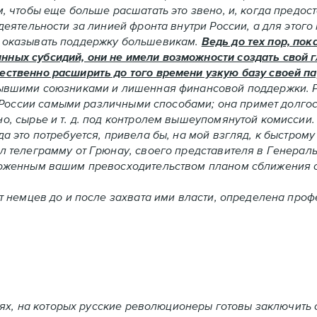
м, чтобы еще больше расшатать это звено, и, когда предос
 деятельности за линией фронта внутри России, а для этог
и оказывать поддержку большевикам.
Ведь до тех пор, пок
нных субсидий, они не имели возможности создать свой 
ественно расширить до того времени узкую базу своей па
 бывшими союзниками и лишенная финансовой поддержки. 
России самыми различными способами; она примет долгос
но, сырье и т. д. под контролем вышеупомянутой комиссии
а это потребуется, привела бы, на мой взгляд, к быстрому 
ил телеграмму от Грюнау, своего представителя в Генерал
ложенным вашим превосходительством планом сближения с 
емцев до и после захвата ими власти, определена про
, на которых русские революционеры готовы заключить с