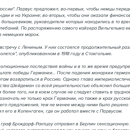
ссии". Парвус предложил, во-первых, чтобы немцы перед
ндии и на Украине; во-вторых, чтобы они оказали финан
 большевикам, руководители которых находились в то вр
лебаний. По распоряжению самого кайзера Вильгельма е
а немецких марок.
тречу с Лениным. У них состоялся продолжительный разго
олется", опубликованном в 1918 году в Стокгольме.
юционные последствия войны и в то же время предупреди
льтате победы Германии... После падения монархии герма
там возвратиться в Россию. Однако глава империалистич
ства Шейдеман со всей решительностью объяснил большев
более того, ни в коем случае не следует ставить в трудн
означать не только крах Германии, но также и крах русской
а его предложения, тем не менее между ними было решено
л его в Копенгаген, где он работал вместе с Парвусом.
граф Брокдорф-Рантцау отправил в Берлин сенсационную 