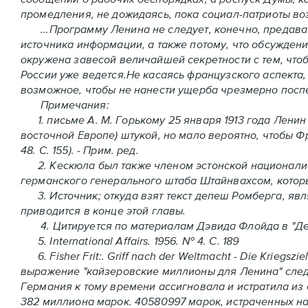
промедления, не дожидаясь, пока социал-патриоты во
...Программу Ленина не следует, конечно, предават
источника информации, а также потому, что обсуждени
окружена завесой величайшей секретности с тем, что
России уже ведется.Не касаясь французского аспекта,
возможное, чтобы не нанести ущерба чрезмерно посп
Примечания:
1. письме А. М. Горькому 25 января 1913 года Ленин
восточной Европе) штукой, но мало вероятно, чтобы Фр
48. С. 155). - Прим. ред.
2. Кескюла был также членом эстонской националист
германского генерального штаба Штайнвахсом, которы
3. Источник; откуда взят текст депеш Ромберга, я
приводится в конце этой главы.
4. Цитируется по материалам Дэвида Флойда в "Дейли
5. International Affairs. 1956. № 4. С. 189
6. Fisher Frit:. Griff nach der Weltmacht - Die Kriegszie
выражение "кайзеровские миллионы для Ленина" следу
Германия к тому времени ассигновала и истратила из 
382 миллиона марок. 40580997 марок, истраченных на Р