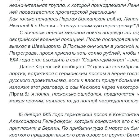
незначительная группа, к которой принадлежали Лени
ней провозвестник пролетарской революции.
Как только началась Первая Балканская война, Ленин
Николай II в России - "начнут взаимную перестрелку!" (
С началом первой мировой войны надежда эта осуще
австрийской военной полицией. После последовавшег
выехал в Швейцарию. В Польше они жили в ужасной н
Петрограде, прося прислать хоть сотню рублей, чтобы
1914 года стал выходить в свет "Социал-демократ" - 
Далее Керенский сообщает
: "В один из сентябрьс
партии, встретился с германским послом в Берне гос
русского правительства, если к власти придут больше
изложил этот разговор, а сам Кескюла через некотор
(
Прим.3
), я понял, насколько ошибался, предполагая,
между прочим, явилось тогда полной неожиданностью 
15 января 1915 года германский посол в Константин
Александром Гельфандом, который ознакомил его с н
пригласили в Берлин. По прибытии туда 6 марта он бы
краткого предварительного разговора он вручил Бетм