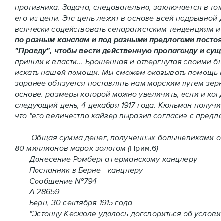
противника. Задача, следовательно, заключается в то
его из цепи. Эта цепь лежит в основе всей подрывной
всячески содействовать сепаратистским тенденциям 
по разным каналам и под разными предлогами постоя
"Правду", чтобы вести действенную пропаганду и сущ
пришли к власти... Брошенная и отвергнутая своими
искать нашей помощи. Мы сможем оказывать помощь 
заранее обязуется поставлять нам морским путем зер
основе. размеры которой можно увеличить, если и когд
следующий день, 4 декабря 1917 года. Кюльман получ
что "его величество кайзер выразил согласие с пред
Общая сумма денег, полученных большевиками от н
80 миллионов марок золотом (
Прим.6
)
Донесение Ромберга германскому канцлеру
Посланник в Берне - канцлеру
Сообщение №794
А 28659
Берн, 30 сентября 1915 года
"Эстонцу Кескюле удалось договориться об условиях