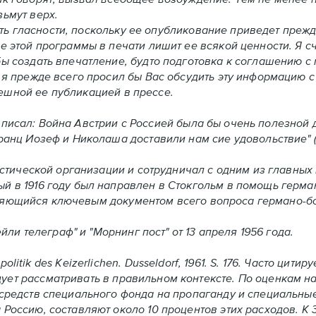
зьмут верх.
ь гласности, поскольку ее опубликование приведет прежд
е этой программы в печати лишит ее всякой ценности. Я с
бы создать впечатление, будто подготовка к соглашению 
 я прежде всего просил бы Вас обсудить эту информацию с
ешной ее публикацией в прессе.
 писал: Война Австрии с Россией была бы очень полезной 
анц Иозеф и Николаша доставили нам сие удовольствие" (Ле
ической организации и сотрудничал с одним из главных
й в 1916 году был направлен в Стокгольм в помощь герма
вляющийся ключевым документом всего вопроса германо-б
 телеграф" и "Морнинг пост" от 13 апреля 1956 года.
lpolitik des Keizerlichen. Dusseldorf, 1961. S. 176. Часто ци
ет рассматривать в правильном контексте. По оценкам на 
средств специального фонда на пропаганду и специальные 
оссию, составляют около 10 процентов этих расходов. К 31