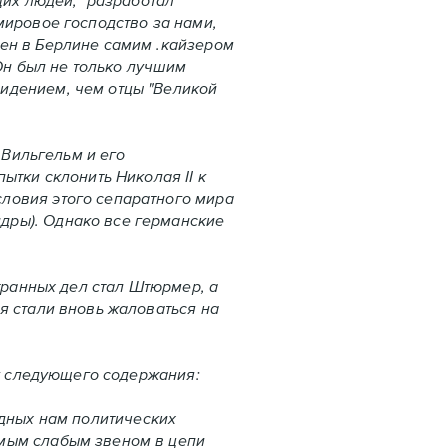
щих людей, "разработал
мировое господство за нами,
рен в Берлине самим .кайзером
 Он был не только лучшим
идением, чем отцы "Великой
Вильгельм и его
ытки склонить Николая II к
ловия этого сепаратного мира
дры). Однако все германские
ранных дел стал Штюрмер, а
я стали вновь жаловаться на
у следующего содержания:
одных нам политических
амым слабым звеном в цепи