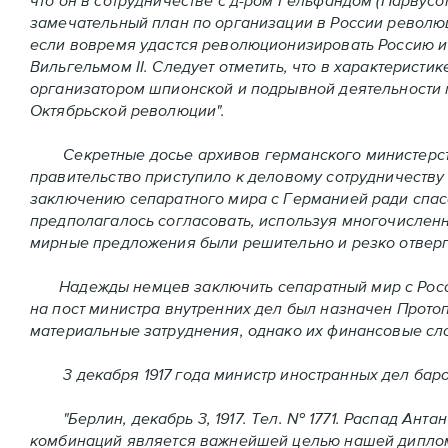
что он в сотрудничестве с д-ром Гельфандом (Парвусо
замечательный план по организации в России революц
если вовремя удастся революционизировать Россию и 
Вильгельмом II. Следует отметить, что в характерист
организатором шпионской и подрывной деятельности 
Октябрьской революции".
Секретные досье архивов германского министерства
правительство приступило к деловому сотрудничеству 
заключению сепаратного мира с Германией ради спас
предполагалось согласовать, используя многочислен
мирные предложения были решительно и резко отвергн
Надежды немцев заключить сепаратный мир с Россие
на пост министра внутренних дел был назначен Прото
материальные затруднения, однако их финансовые сл
3 декабря 1917 года министр иностранных дел баро
"Берлин, декабрь 3, 1917. Тел. № 1771. Распад Анта
комбинаций является важнейшей целью нашей диплома