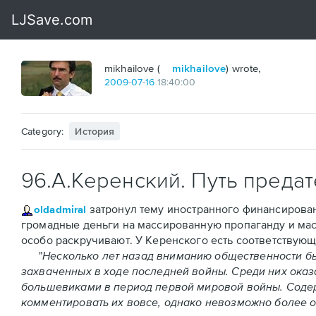
mikhailove (
mikhailove
) wrote,
2009
-
07
-
16
18:40:00
Category:
История
96.А.Керенский. Путь предат
затронул тему иностранного финансирован
oldadmiral
громадные деньги на массированную пропаганду и массу
особо раскручивают. У Керенского есть соответствующа
"
Несколько лет назад вниманию общественности бы
захваченных в ходе последней войны. Среди них ока
большевиками в период первой мировой войны. Содер
комментировать их вовсе, однако невозможно более от