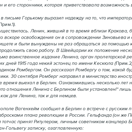
н и его сторонники, которая приветствовала возможность
 в письме Горькому выразил надежду на то, что император
Прим.1
).
ствилась. Ленин, живший в то время вблизи Кракова, 
о вскоре освобождения он в сопровождении Зиновьева и 
ищете и были вынуждены не раз обращаться за помощью к
 продолжить свою работу. В Швейцарии их положение неск
весьма воинственное издание Ленина, орган пролетарской р
ких дней 1915 года некий эстонец по имени Кескюла (
Прим.2
подином Ромбергом. Он рассказал Ромбергу о том, какой б
вики. 30 сентября Ромберг направил в министерство иност
ое время выехал в Берлин. Ознакомившись несколько лет 
 что отношения Ленина с Берлином были установлен!* лишь
как для Ленина, так и для немцев.
ополе Вагенхейм сообщил в Берлин о встрече с русским 
абросками плана революции в России. Гельфанда (он же 
л тотчас принят Ритулером, личным советником канцлера 
ан-Гольвегу записку, озаглавленную: