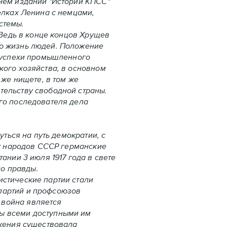
днем издании "Истории КПСС"
елках Ленина с немцами,
стемы.
Ведь в конце концов Хрущев
ую жизнь людей. Положение
е успехи промышленного
кого хозяйства, в основном
 же нищете, в том же
тельству свободной страны.
ого последователя дела
ься на путь демократии, с
от народов СССР германские
ании 3 июля 1917 года в свете
но правды.
истические партии стали
партий и профсоюзов
 война является
ны всеми доступными им
ижения существовала