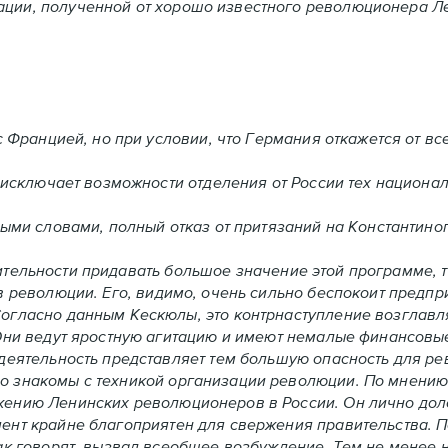
ции, полученной от хорошо известного революционера Л
с Францией, но при условии, что Германия откажется от вс
 исключает возможности отделения от России тех национал
ными словами, полный отказ от притязаний на Константино
ельности придавать большое значение этой программе, т
в революции. Его, видимо, очень сильно беспокоит предпр
огласно данным Кескюлы, это контрнаступление возглавл
Они ведут яростную агитацию и имеют немалые финансовые 
деятельность представляет тем большую опасность для ре
 знакомы с техникой организации революции. По мнению 
ению Ленинских революционеров в России. Он лично доло
ент крайне благоприятен для свержения правительства. П
ак говорят, вызвал всеобщее возбуждение. Тем не менее н