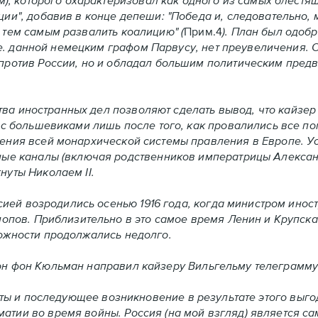
м), которого охарактеризовал как одного из самых блестя
ии", добавив в конце депеши: "Победа и, следовательно, 
тем самым развалить коалицию" (
Прим.4
). План был одоб
ике. данной немецким графом Парвусу, нет преувеличения.
против России, но и обладал большим политическим предв
 иностранных дел позволяют сделать вывод, что кайзер 
с большевиками лишь после того, как провалились все поп
ения всей монархической системы правления в Европе. Ус
ные каналы (включая родственников императрицы Алексан
уты Николаем II.
й возродились осенью 1916 года, когда министром иност
попов. Приблизительно в это самое время Ленин и Крупска
ожности продолжались недолго.
н фон Кюльман направил кайзеру Вильгельму телеграмм
нты и последующее возникновение в результате этого выг
тии во время войны. Россия (на мой взгляд) является с