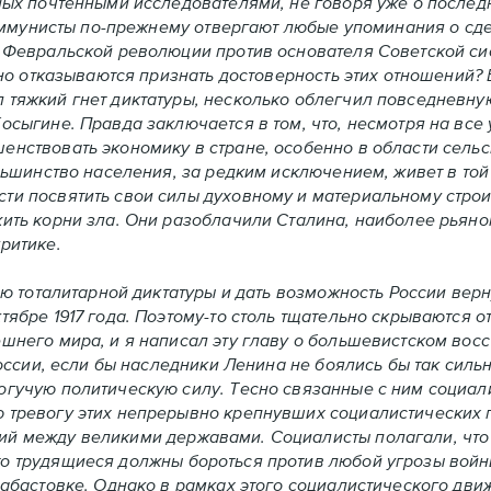
нных почтенными исследователями, не говоря уже о после
 коммунисты по-прежнему отвергают любые упоминания о сд
а Февральской революции против основателя Советской си
отказываются признать достоверность этих отношений? 
л тяжкий гнет диктатуры, несколько облегчил повседневн
Косыгине. Правда заключается в том, что, несмотря на вс
енствовать экономику в стране, особенно в области сельс
ольшинство населения, за редким исключением, живет в той
ти посвятить свои силы духовному и материальному строи
жить корни зла. Они разоблачили Сталина, наиболее рьян
ритике.
талитарной диктатуры и дать возможность России вернут
тябре 1917 года. Поэтому-то столь тщательно скрываются 
шнего мира, и я написал эту главу о большевистском восст
России, если бы наследники Ленина не боялись бы так силь
огучую политическую силу. Тесно связанные с ним социал
ю тревогу этих непрерывно крепнувших социалистических 
ий между великими державами. Социалисты полагали, что
то трудящиеся должны бороться против любой угрозы вой
 забастовке. Однако в рамках этого социалистического дв