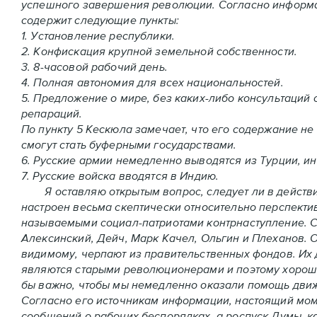
успешного завершения революции. Согласно информа
содержит следующие пункты:
1. Установление республики.
2. Конфискация крупной земельной собственности.
3. 8-часовой рабочий день.
4. Полная автономия для всех национальностей.
5. Предложение о мире, без каких-либо консультаций 
репараций.
По пункту 5 Кескюла замечает, что его содержание не
смогут стать буферными государствами.
6. Русские армии немедленно выводятся из Турции, и
7. Русские войска вводятся в Индию.
Я оставляю открытым вопрос, следует ли в действит
настроен весьма скептически относительно перспекти
называемыми социал-патриотами контрнаступление. С
Алексинский, Дейч, Марк Качел, Ольгин и Плеханов. 
видимому, черпают из правительственных фондов. Их 
являются старыми революционерами и поэтому хорошо
бы важно, чтобы мы немедленно оказали помощь движ
Согласно его источникам информации, настоящий мом
сообщений о рабочих беспорядках, а роспуск Думы, к