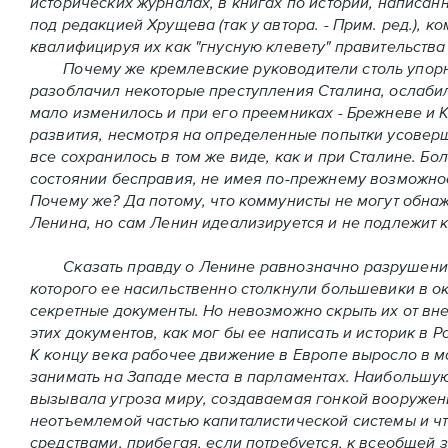
исторических журналах, в книгах по истории, написа
под редакцией Хрущева (так у автора. - Прим. ред.),
квалифицируя их как "гнусную клевету" правительств
Почему же кремлевские руководители столь упорно 
разоблачил некоторые преступления Сталина, ослаби
мало изменилось и при его преемниках - Брежневе и 
развития, несмотря на определенные попытки усоверш
все сохранилось в том же виде, как и при Сталине. Б
состоянии бесправия, не имея по-прежнему возможнос
Почему же? Да потому, что коммунисты не могут обна
Ленина, но сам Ленин идеализируется и не подлежит к
Сказать правду о Ленине равнозначно разрушению то
которого ее насильственно столкнули большевики в ок
секретные документы. Но невозможно скрыть их от вне
этих документов, как мог бы ее написать и историк в 
К концу века рабочее движение в Европе выросло в м
занимать на Западе места в парламентах. Наибольшу
вызывала угроза миру, создаваемая гонкой вооружен
неотъемлемой частью капиталистической системы и ч
средствами, прибегая, если потребуется, к всеобщей