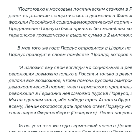
"Подготовка к массовым политическим стачкам в Ро
денег на развитие сепаратистского движения в Финля
фракции Российской социал-демократической партии -
Предложения Парвуса были приняты без малейших ко
германское гражданство и выдана сумма в 2 миллион
В мае того же года Парвус отправился в Цюрих на вс
Парвус приводит в своем памфлете "Правда, которая к
"Я изложил ему свои взгляды на социальные и револ
революция возможна только в России и только в резу
делали все возможное, чтобы помочь русским эмигран
демократической партии, член германского правитель
революция в Германии невозможна (курсив Парвуса) и 
Мы не сделаем этого, ибо победа стран Антанты будет 
всему, Ленин отказался дать прямой ответ Парвусу н
связь через Фюрстенберга (Ганецкого). Ленин направи
15 августа того же года германский посол в Дании 