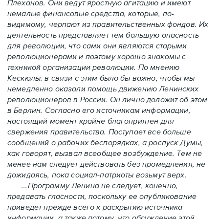
Плеханов. Они ведут яростную агитацию и имеют
немалые финансовые средства, которые, по-
видимому, черпают из правительственных фондов. Их
деятельность представляет тем большую опасность
для революции, что сами они являются старыми
революционерами и поэтому хорошо знакомы с
техникой организации революции. По мнению
Кескюлы. в связи с этим было бы важно, чтобы мы
немедленно оказали помощь движению Ленинских
революционеров в России. Он лично доложит об этом
в Берлин. Согласно его источникам информации,
настоящий момент крайне благоприятен для
свержения правительства. Поступает все больше
сообщений о рабочих беспорядках, а роспуск Думы,
как говорят, вызвал всеобщее возбуждение. Тем не
менее нам следует действовать без промедления, не
дожидаясь, пока социал-патриоты возьмут верх.
...Программу Ленина не следует, конечно,
предавать гласности, поскольку ее опубликование
приведет прежде всего к раскрытию источника
информации, а также потому, что обсуждение этой