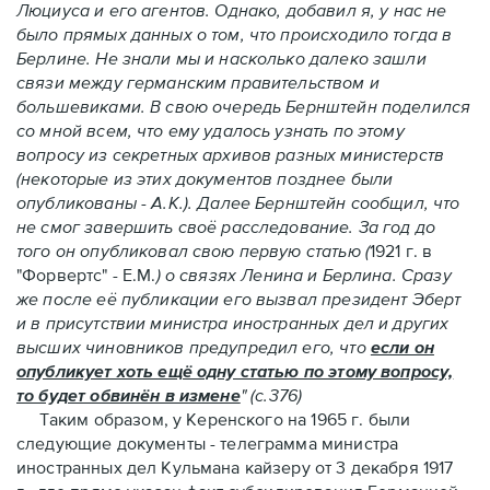
Люциуса и его агентов. Однако, добавил я, у нас не
было прямых данных о том, что происходило тогда в
Берлине. Не знали мы и насколько далеко зашли
связи между германским правительством и
большевиками. В свою очередь Бернштейн поделился
со мной всем, что ему удалось узнать по этому
вопросу из секретных архивов разных министерств
(некоторые из этих документов позднее были
опубликованы - А.К.). Далее Бернштейн сообщил, что
не смог завершить своё расследование. За год до
того он опубликовал свою первую статью (
1921 г. в
"Форвертс" - Е.М.
) о связях Ленина и Берлина. Сразу
же после её публикации его вызвал президент Эберт
и в присутствии министра иностранных дел и других
высших чиновников предупредил его, что
если он
опубликует хоть ещё одну статью по этому вопросу,
то будет обвинён в измене
" (с.376)
Таким образом, у Керенского на 1965 г. были
следующие документы - телеграмма министра
иностранных дел Кульмана кайзеру от 3 декабря 1917