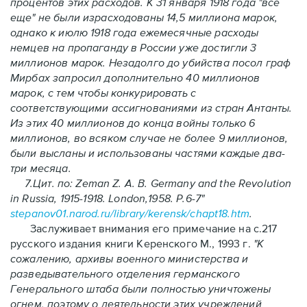
процентов этих расходов. К 31 января 1918 года "все
еще" не были израсходованы 14,5 миллиона марок,
однако к июлю 1918 года ежемесячные расходы
немцев на пропаганду в России уже достигли 3
миллионов марок. Незадолго до убийства посол граф
Мирбах запросил дополнительно 40 миллионов
марок, с тем чтобы конкурировать с
соответствующими ассигнованиями из стран Антанты.
Из этих 40 миллионов до конца войны только 6
миллионов, во всяком случае не более 9 миллионов,
были высланы и использованы частями каждые два-
три месяца.
7.Цит. по: Zeman Z. А. В. Germany and the Revolution
in Russia, 1915-1918. London,1958. P.6-7"
stepanov01.narod.ru/library/kerensk/chap
t18.htm
.
Заслуживает внимания его примечание на с.217
русского издания книги Керенского М., 1993 г.
"
К
сожалению, архивы военного министерства и
разведывательного отделения германского
Генерального штаба были полностью уничтожены
огнем, поэтому о деятельности этих учреждений