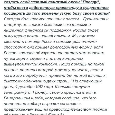
создать свой главный печатный орган "Правду",
чтобы вести действенную пропаганду и существенно
расширить до того времени узкую базу своей партии!
Сегодня большевики пришли к власти... Брошенная и
отвергнутая своими бывшими союзниками и
лишенная финансовой поддержки. Россия будет
вынуждена искать нашей помощи. Мы сможем
оказывать помощь России самыми различными
способами; она примет долгосрочную форму, если
Россия заранее обязуется поставлять нам морским
путем зерно, сырье и т. д. под контролем
вышеупомянутой комиссии. Наша помощь на такой
основе. размеры которой можно увеличить, если и
когда это потребуется, привела бы, на мой взгляд, к
быстрому сближению двух стран..." На следующий
день, 4 декабря 1917 года. Кюльман получил
телеграмму от Грюнау, своего представителя в
Генеральном штабе, который сообщал. что "его
величество кайзер выразил согласие с
предложенным вашим превосходительством планом
сближения с Россией" (
Прим.5
).