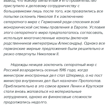
вывод, что кайзер Вильгельм и его правительство
приступило к деловому сотрудничеству с
большевиками лишь после того, как провалились все
попытки склонить Николая II к заключению
сепаратного мира с Германией ради спасения всей
монархической системы правления в Европе. Условия
этого сепаратного мира предполагалось согласовать,
используя многочисленные каналы (включая
родственников императрицы Александры). Однако все
германские мирные предложения были решительно и
резко отвергнуты Николаем II.
Надежды немцев заключить сепаратный мир с
Россией возродились осенью 1916 года, когда
министром иностранных дел стал Штюрмер, а на пост
министра внутренних дел был назначен Протопопов.
Приблизительно в это самое время Ленин и Крупская
стали вновь жаловаться на материальные
затруднения, однако их финансовые сложности
продолжались недолго.