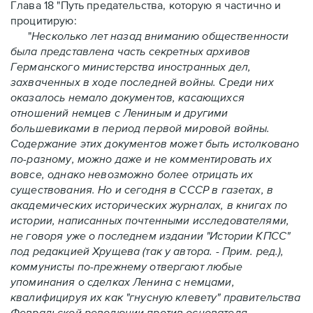
Глава 18 "Путь предательства
, которую я частично и
процитирую:
"
Несколько лет назад вниманию общественности
была представлена часть секретных архивов
Германского министерства иностранных дел,
захваченных в ходе последней войны. Среди них
оказалось немало документов, касающихся
отношений немцев с Лениным и другими
большевиками в период первой мировой войны.
Содержание этих документов может быть истолковано
по-разному, можно даже и не комментировать их
вовсе, однако невозможно более отрицать их
существования. Но и сегодня в СССР в газетах, в
академических исторических журналах, в книгах по
истории, написанных почтенными исследователями,
не говоря уже о последнем издании "Истории КПСС"
под редакцией Хрущева (так у автора. - Прим. ред.),
коммунисты по-прежнему отвергают любые
упоминания о сделках Ленина с немцами,
квалифицируя их как "гнусную клевету" правительства
Февральской революции против основателя