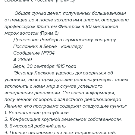
Общая сумма денег, полученных большевиками
от немцев до и после захвата ими власти, определена
профессором Фритцем Фишером в 80 миллионов
марок золотом (
Прим.6
)
Донесение Ромберга германскому канцлеру
Посланник в Берне - канцлеру
Сообщение №794
А 28659
Берн, 30 сентября 1915 года
"Эстонцу Кескюле удалось договориться об
условиях, на которых русские революционеры готовы
заключить с нами мир в случае успешного
завершения революции. Согласно информации,
полученной от хорошо известного революционера
Ленина, его программа содержит следующие пункты:
1. Установление республики.
2. Конфискация крупной земельной собственности.
3. 8-часовой рабочий день.
4. Полная автономия для всех национальностей.