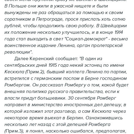
В Польше они жили в ужасной нищете и были
вынуждены не раз обращаться за помощью к своим
соратникам в Петрограде, прося прислать хоть сотню
рублей, чтобы продолжить свою работу. В Швейцарии
их положение несколько улучшилось, и в конце 1914
года стал выходить в свет "Социал-демократ" - весьма
воинственное издание Ленина, орган пролетарской
революции".
Далее Керенский сообщает
: "В один из
сентябрьских дней 1915 года некий эстонец по имени
Кескюла (
Прим.2
), бывший коллега Ленина по партии,
встретился с германским послом в Берне господином
Ромбергом. Он рассказал Ромбергу о том, какой будет
внешняя политика русского правительства, если к
власти придут большевики. 30 сентября Ромберг
направил в министерство иностранных дел депешу, в
которой изложил этот разговор, а сам Кескюла через
некоторое время выехал в Берлин. Ознакомившись
несколько лет назад с этой депешей Ромберга
(
Прим.3
), я понял, насколько ошибался, предполагая,