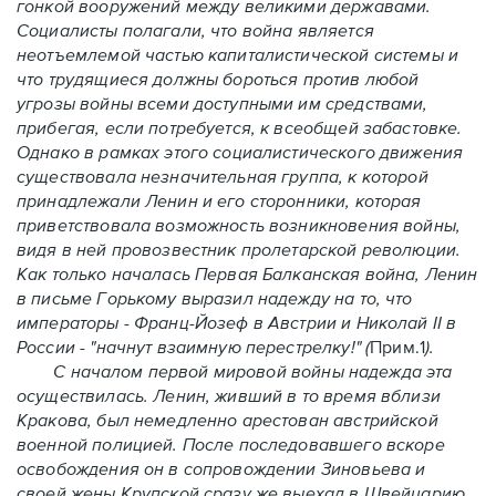
гонкой вооружений между великими державами.
Социалисты полагали, что война является
неотъемлемой частью капиталистической системы и
что трудящиеся должны бороться против любой
угрозы войны всеми доступными им средствами,
прибегая, если потребуется, к всеобщей забастовке.
Однако в рамках этого социалистического движения
существовала незначительная группа, к которой
принадлежали Ленин и его сторонники, которая
приветствовала возможность возникновения войны,
видя в ней провозвестник пролетарской революции.
Как только началась Первая Балканская война, Ленин
в письме Горькому выразил надежду на то, что
императоры - Франц-Йозеф в Австрии и Николай II в
России - "начнут взаимную перестрелку!" (
Прим.1
).
С началом первой мировой войны надежда эта
осуществилась. Ленин, живший в то время вблизи
Кракова, был немедленно арестован австрийской
военной полицией. После последовавшего вскоре
освобождения он в сопровождении Зиновьева и
своей жены Крупской сразу же выехал в Швейцарию.