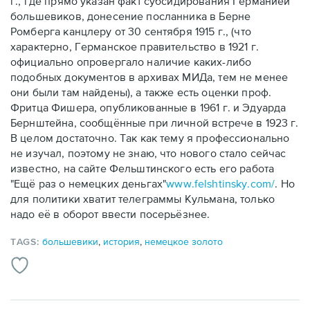
г., где прямо указан факт субсидирования Германией
большевиков, донесение посланника в Берне
Ромберга канцлеру от 30 сентября 1915 г., (что
характерно, Германское правительство в 1921 г.
официально опровергало наличие каких-либо
подобных документов в архивах МИДа, тем не менее
они были там найдены), а также есть оценки проф.
Фритца Фишера, опубликованные в 1961 г. и Эдуарда
Бернштейна, сообщённые при личной встрече в 1923 г.
В целом достаточно. Так как тему я профессионально
не изучал, поэтому не знаю, что нового стало сейчас
известно, на сайте Фельштинского есть его работа
"Ещё раз о немецких деньгах"
www.felshtinsky.com/
. Но
для политики хватит телеграммы Кульмана, только
надо её в оборот ввести посерьёзнее.
TAGS:
большевики
,
история
,
немецкое золото