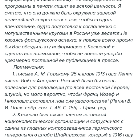
программы в печати лишит ее всякой ценности. Я
считаю, что она должна быть окружена завесой
величайшей секретности с тем, чтобы создать
впечатление, будто подготовка к соглашению с
могущественными кругами в России уже ведется.Не
касаясь французского аспекта, я прежде всего просил
бы Вас обсудить эту информацию с Кескюлой и
сделать все возможное, чтобы не нанести ущерба
чрезмерно поспешной ее публикацией в прессе.
Примечания:
1. письме А. М. Горькому 25 января 1913 года Ленин
писал: Война Австрии с Россией была бы очень
полезной для революции (по всей восточной Европе)
штукой, но мало вероятно, чтобы Франц Иозеф и
Николаша доставили нам сие удовольствие" (Ленин В.
И. Поли. собр. соч. Т. 48. С. 155). - Прим. ред.
2. Кескюла был также членом эстонской
националистической организации и сотрудничал с
одним из главных контрразведчиков германского
генерального штаба Штайнвахсом, который в 1916 году