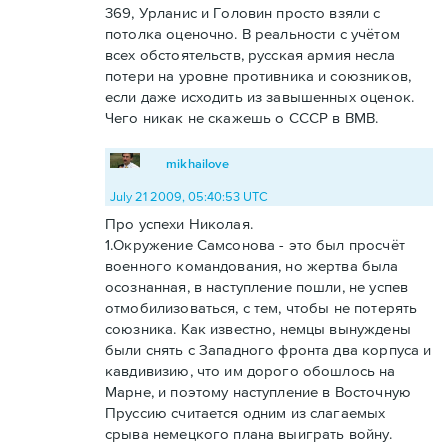
369, Урланис и Головин просто взяли с
потолка оценочно. В реальности с учётом
всех обстоятельств, русская армия несла
потери на уровне противника и союзников,
если даже исходить из завышенных оценок.
Чего никак не скажешь о СССР в ВМВ.
mikhailove
July 21 2009, 05:40:53 UTC
Про успехи Николая.
1.Окружение Самсонова - это был просчёт
военного командования, но жертва была
осознанная, в наступление пошли, не успев
отмобилизоваться, с тем, чтобы не потерять
союзника. Как известно, немцы вынуждены
были снять с Западного фронта два корпуса и
кавдивизию, что им дорого обошлось на
Марне, и поэтому наступление в Восточную
Пруссию считается одним из слагаемых
срыва немецкого плана выиграть войну.