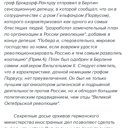
граф Брокдорф-Рантцау отправил в Берлин
сенсационную депешу, в которой сообщал, что он в
сотрудничестве с д-ром Гельфандом (Парвусом),
которого охарактеризовал как одного из самых
блестящих людей, "разработал замечательный план
по организации в России революции", добавив в
конце депеши: "Победа и, следовательно, мировое
господство за нами, если вовремя удастся
революционизировать Россию и тем самым развалить
коалицию" (
Прим.4
). План был одобрен в Берлине
самим .кайзером Вильгельмом II. Следует отметить,
что в характеристике. данной немецким графом
Парвусу, нет преувеличения. Он был не только
лучшим организатором шпионской и подрывной
деятельности против России, но и обладал большим
политическим предвидением, чем отцы "Великой
Октябрьской революции".
Секретные досье архивов германского
министерства иностранных дел позволяют сделать