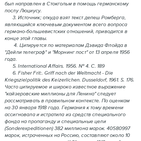
был направлен в Стокгольм в помощь германскому
послу Люциусу.
3. Источник; откуда взят текст депеш Ромберга,
являющийся ключевым документом всего вопроса
германо-большевистских отношений, приводится в
конце этой главы.
4. Цитируется по материалам Дэвида Флойда в
"Дейли телеграф" и "Морнинг пост" от 13 апреля 1956
года.
5. International Affairs. 1956. № 4. С. 189
6. Fisher Frit:. Griff nach der Weltmacht - Die
Kriegszielpolitik des Keizerlichen. Dusseldorf, 1961. S. 176.
Часто цитируемое и широко известное выражение
"кайзеровские миллионы для Ленина" следует
рассматривать в правильном контексте. По оценкам
на 30 января 1918 года. Германия к тому времени
ассигновала и истратила из средств специального
фонда на пропаганду и специальные цели
(Sonderexpeditionen) 382 миллиона марок. 40580997
марок, истраченных на Россию, составляют около 10