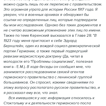
можно судить лишь по их переписке с правительством.
Это огромная утрата для истории России 1917 года. Я
уверен, что в военных архивах я обнаружил бы
ссылки на определенных лиц, которые подтвердили
бы мои исследования. Однако без таких документов я
не считаю возможным упоминание этих лиц по имени
.
Также по теме Керенский высказался в Главе 28:
"
В
1923 году меня пригласил к себе Эдуард
Бернштейн, один из вождей социал-демократической
партии Германии, а также первый подвергший
ревизии марксистскую доктрину
(Да, читал в
молодости его "Проблемы социализма", полезная
книга - Е.М.).
В ходе беседы он сообщил мне, что
занимается расследованием связей агентов
германского правительства с ленинской группой
большевиков. Он спросил, какими сведениями по
этому вопросу располагало русское правительство, и
я рассказал ему все, что знал.
Вся имевшаяся у нас информация относилась к
Стокгольму и к деятельности германского посла