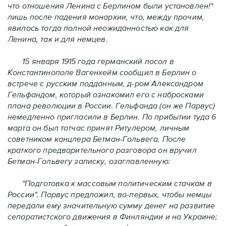
что отношения Ленина с Берлином были установлен!*
лишь после падения монархии, что, между прочим,
явилось тогда полной неожиданностью как для
Ленина, так и для немцев.
15 января 1915 года германский посол в
Константинополе Вагенхейм сообщил в Берлин о
встрече с русским подданным, д-ром Александром
Гельфандом, который ознакомил его с набросками
плана революции в России. Гельфанда (он же Парвус)
немедленно пригласили в Берлин. По прибытии туда 6
марта он был тотчас принят Ритулером, личным
советником канцлера Бетман-Гольвега. После
краткого предварительного разговора он вручил
Бетман-Гольвегу записку, озаглавленную:
"Подготовка к массовым политическим стачкам в
России". Парвус предложил, во-первых, чтобы немцы
передали ему значительную сумму денег на развитие
сепаратистского движения в Финляндии и на Украине;