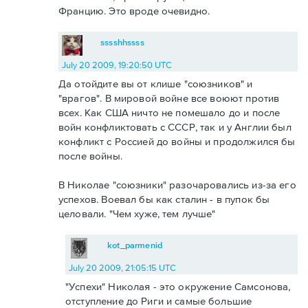
Францию. Это вроде очевидно.
sssshhssss
July 20 2009, 19:20:50 UTC
Да отойдите вы от клише "союзников" и
"врагов". В мировой войне все воюют против
всех. Как США ничто не помешало до и после
войн конфликтовать с СССР, так и у Англии был
конфликт с Россией до войны и продолжился бы
после войны.
В Николае "союзники" разочаровались из-за его
успехов. Воевал бы как сталин - в пупок бы
целовали. "Чем хуже, тем лучше"
kot_parmenid
July 20 2009, 21:05:15 UTC
"Успехи" Николая - это окружение Самсонова,
отступление до Риги и самые большие