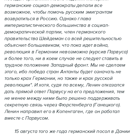
германские социал-демократы делали все
возможное, чтобы помочь русским эмигрантам
возвратиться в Россию. Однако глава
империалистического большинства в социал-
демократической партии, член германского
правительства Шейдеман со всей решительностью
объяснил большевикам, что пока идет война,
революция в Германии невозможна (курсив Парвуса)
и более того, ни в коем случае не следует ставить в
трудное положение Западный фронт. Мы не сделаем
этого, ибо победа стран Антанты будет означать не
только крах Германии, но также и крах русской
революции". И хотя, судя по всему, Ленин отказался
дать прямой ответ Парвусу на его предложения, тем
не менее между ними было решено поддерживать
секретную связь через Фюрстенберга (Ганецкого).
Ленин направил его в Копенгаген, где он работал
вместе с Парвусом.
15 августа того же года германский посол в Дании