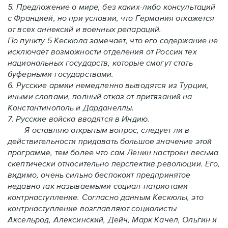
5. Предложение о мире, без каких-либо консультаций
с Францией, но при условии, что Германия откажется
от всех аннексий и военных репараций.
По пункту 5 Кескюла замечает, что его содержание не
исключает возможности отделения от России тех
национальных государств, которые смогут стать
буферными государствами.
6. Русские армии немедленно выводятся из Турции,
иными словами, полный отказ от притязаний на
Константинополь и Дарданеллы.
7. Русские войска вводятся в Индию.
Я оставляю открытым вопрос, следует ли в
действительности придавать большое значение этой
программе, тем более что сам Ленин настроен весьма
скептически относительно перспектив революции. Его,
видимо, очень сильно беспокоит предпринятое
недавно так называемыми социал-патриотами
контрнаступление. Согласно данным Кескюлы, это
контрнаступление возглавляют социалисты
Аксельрод, Алексинский, Дейч, Марк Качел, Ольгин и