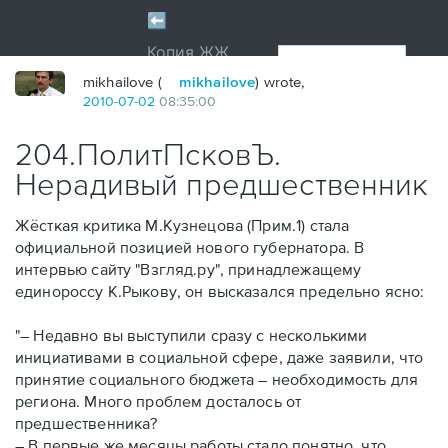
mikhailove (
mikhailove
) wrote,
2010
-
07
-
02
08:35:00
204.ПолитПсковЪ.
Нерадивый предшественник
Жёсткая критика М.Кузнецова (Прим.1) стала
официальной позицией нового губернатора. В
интервью сайту "Взгляд.ру", принадлежащему
единороссу К.Рыкову, он высказался предельно ясно:
"– Недавно вы выступили сразу с несколькими
инициативами в социальной сфере, даже заявили, что
принятие социального бюджета – необходимость для
региона. Много проблем досталось от
предшественника?
– В первые же месяцы работы стало понятно, что